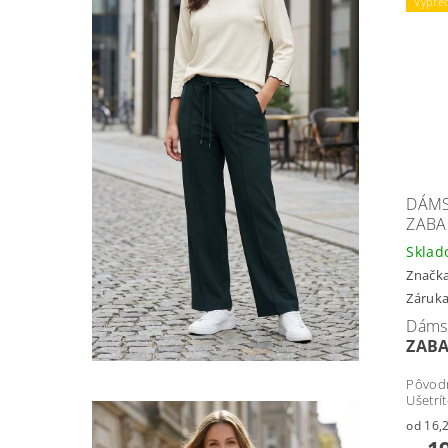
Výpre
DÁMS
ZABA
Skla
Značk
Záruka
Dáms
ZAB
Pôvod
Ušetrí