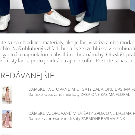
ite sa na chladiace materiály, ako je ľan, viskóza alebo moda
rýchlo. Náš obľúbený vzhľad: biela oversize blúzka v kombinác
elegantná a napriek tomu absolútne bez námahy. Obzvlášť prak
o čistý ľan, a preto je ideálna aj pre kufor. Prezrite si naš
PREDÁVANEJŠIE
DÁMSKE KVETOVANÉ MIDI ŠATY ZABAIONE BASIMA 
Dámske kvetované midi šaty ZABAIONE BASIMA FLORAL
DÁMSKE VZOROVANÉ MIDI ŠATY ZABAIONE BASIMA 
Dámske vzorované midi šaty ZABAIONE BASIMA PINK