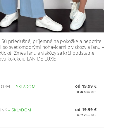
l. Sú priedušné, príjemné na pokožke a nepotíte
ii so svetlomodrými nohavicami z viskózy a ľanu –
tické: Zmes ľanu a viskózy sa krčí podstatne
u novú kolekciu ĽAN DE LUXE
od 19,99 €
FLORAL
–
SKLADOM
16,25 €
bez DPH
od 19,99 €
PINK
–
SKLADOM
16,25 €
bez DPH