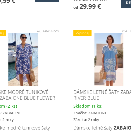
,99 €
DE
29,99 €
od
Kód:
14701/MOD3
Kód:
1
daj
Výpredaj
KE MODRÉ TUNIKOVÉ
DÁMSKE LETNÉ ŠATY ZAB
 ZABAIONE BLUE FLOWER
RIVER BLUE
dom
(2 ks)
Skladom
(1 ks)
a:
ZABAIONE
Značka:
ZABAIONE
: 2 roky
Záruka: 2 roky
e modré tunikové šaty
Dámske letné šaty
ZABAI