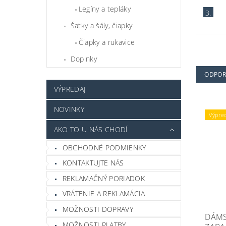
Legíny a tepláky
3.
Šatky a šály, čiapky
Čiapky a rukavice
Doplnky
ODPO
VÝPREDAJ
NOVINKY
Výpre
AKO TO U NÁS CHODÍ
OBCHODNÉ PODMIENKY
KONTAKTUJTE NÁS
REKLAMAČNÝ PORIADOK
VRÁTENIE A REKLAMÁCIA
MOŽNOSTI DOPRAVY
DÁMS
MOŽNOSTI PLATBY