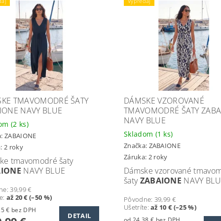
daj
Výpredaj
KE TMAVOMODRÉ ŠATY
DÁMSKE VZOROVANÉ
IONE NAVY BLUE
TMAVOMODRÉ ŠATY ZABA
NAVY BLUE
dom
(2 ks)
Skladom
(1 ks)
a:
ZABAIONE
Značka:
ZABAIONE
: 2 roky
Záruka: 2 roky
ke tmavomodré šaty
AIONE
NAVY BLUE
Dámske vzorované tmavo
šaty
ZABAIONE
NAVY BLU
ne:
39,99 €
te
:
až 20 € (–50 %)
Pôvodne:
39,99 €
Ušetríte
:
až 10 € (–25 %)
od 16,25 € bez DPH
DETAIL
od 24,38 € bez DPH