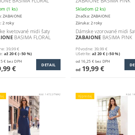
IONE BASIMA FLORAL
ZABAIONE BASIMA PINK
dom
(1 ks)
Skladom
(2 ks)
a:
ZABAIONE
Značka:
ZABAIONE
: 2 roky
Záruka: 2 roky
e kvetované midi šaty
Dámske vzorované midi ša
AIONE
BASIMA FLORAL
ZABAIONE
BASIMA PINK
ne:
39,99 €
Pôvodne:
39,99 €
te
:
až 20 € (–50 %)
Ušetríte
:
až 20 € (–50 %)
od 16,25 € bez DPH
od 16,25 € bez DPH
DETAIL
DE
,99 €
19,99 €
od
Kód:
14722/TMA2
Kód:
1
daj
Výpredaj