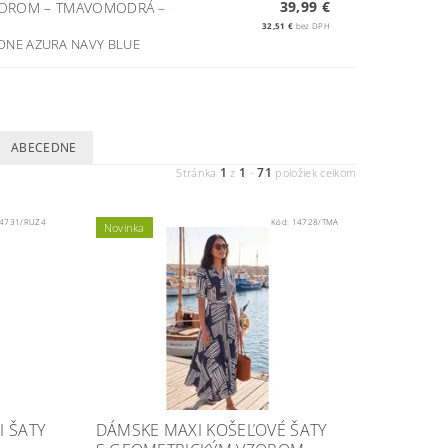
39,99 €
VZOROM – TMAVOMODRÁ
–
32,51 €
bez DPH
AIONE AZURA NAVY BLUE
ABECEDNE
1
1
71
Stránka
z
-
položiek celkom
4731/RUZ4
Kód:
14728/TMA
Novinka
 ŠATY
DÁMSKE MAXI KOŠEĽOVÉ ŠATY