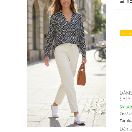
19
od
Výpre
DÁMS
ŠATY
Skla
Značk
Záruka
Dámsk