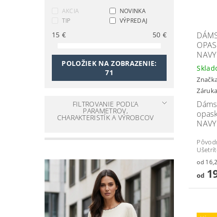
AKCIA
NOVINKA
TIP
VÝPREDAJ
DÁMS
15
€
50
€
OPAS
NAVY
POLOŽIEK NA ZOBRAZENIE:
Skla
71
Značk
Záruka
Dáms
FILTROVANIE PODĽA
PARAMETROV,
opas
CHARAKTERISTÍK A VÝROBCOV
NAVY
Pôvod
Ušetrí
19
od