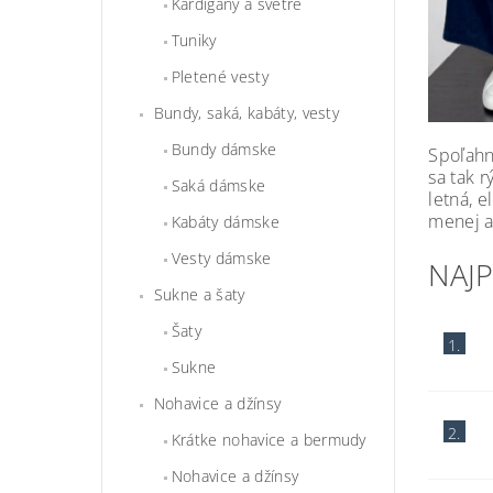
Kardigány a svetre
Tuniky
Pletené vesty
Bundy, saká, kabáty, vesty
Bundy dámske
Spoľahn
sa tak 
Saká dámske
letná, 
menej ak
Kabáty dámske
Vesty dámske
NAJ
Sukne a šaty
Šaty
1.
Sukne
Nohavice a džínsy
2.
Krátke nohavice a bermudy
Nohavice a džínsy