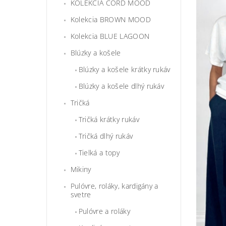
KOLEKCIA CORD MOOD
Kolekcia BROWN MOOD
Kolekcia BLUE LAGOON
Blúzky a košele
Blúzky a košele krátky rukáv
Blúzky a košele dlhý rukáv
Tričká
Tričká krátky rukáv
Tričká dlhý rukáv
Tielká a topy
Mikiny
Pulóvre, roláky, kardigány a
svetre
Pulóvre a roláky