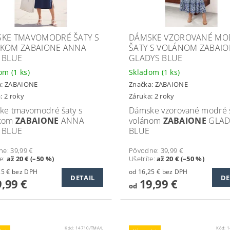
KE TMAVOMODRÉ ŠATY S
DÁMSKE VZOROVANÉ MO
KOM ZABAIONE ANNA
ŠATY S VOLÁNOM ZABAI
 BLUE
GLADYS BLUE
dom
(1 ks)
Skladom
(1 ks)
a:
ZABAIONE
Značka:
ZABAIONE
: 2 roky
Záruka: 2 roky
ke tmavomodré šaty s
Dámske vzorované modré š
kom
ZABAIONE
ANNA
volánom
ZABAIONE
GLAD
 BLUE
BLUE
ne:
39,99 €
Pôvodne:
39,99 €
te
:
až 20 € (–50 %)
Ušetríte
:
až 20 € (–50 %)
od 16,25 € bez DPH
od 16,25 € bez DPH
DETAIL
DE
,99 €
19,99 €
od
Kód:
14710/TMA/L
Kód:
1