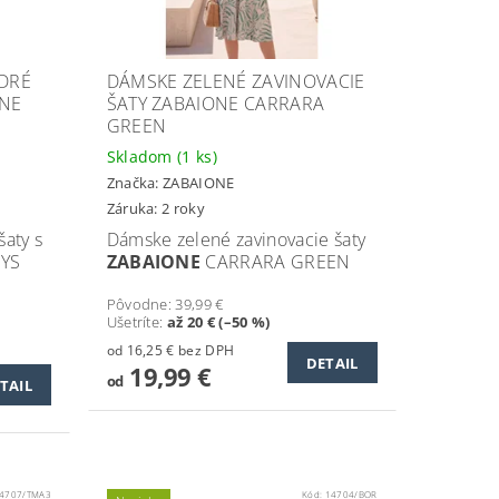
DRÉ
DÁMSKE ZELENÉ ZAVINOVACIE
ONE
ŠATY ZABAIONE CARRARA
GREEN
Skladom
(1 ks)
Značka:
ZABAIONE
Záruka: 2 roky
aty s
Dámske zelené zavinovacie šaty
YS
ZABAIONE
CARRARA GREEN
Pôvodne:
39,99 €
Ušetríte
:
až 20 € (–50 %)
od 16,25 € bez DPH
DETAIL
19,99 €
od
TAIL
4707/TMA3
Kód:
14704/BOR