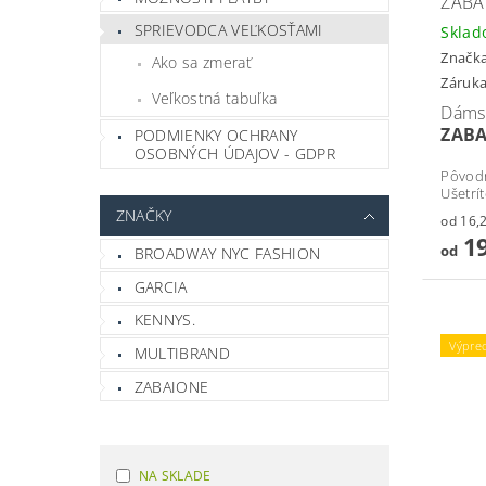
ZABA
SPRIEVODCA VEĽKOSŤAMI
Skla
Značk
Ako sa zmerať
Záruka
Veľkostná tabuľka
Dámsk
ZAB
PODMIENKY OCHRANY
OSOBNÝCH ÚDAJOV - GDPR
Pôvod
Ušetrí
ZNAČKY
19
od
BROADWAY NYC FASHION
GARCIA
KENNYS.
Výpre
MULTIBRAND
ZABAIONE
NA SKLADE