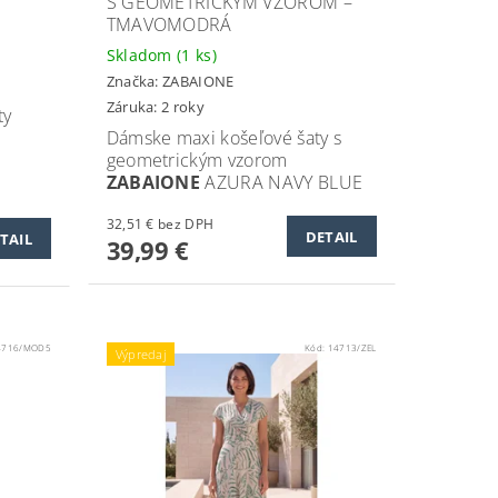
S GEOMETRICKÝM VZOROM –
TMAVOMODRÁ
Skladom
(1 ks)
Značka:
ZABAIONE
Záruka: 2 roky
ty
Dámske maxi košeľové šaty s
geometrickým vzorom
ZABAIONE
AZURA NAVY BLUE
32,51 € bez DPH
DETAIL
TAIL
39,99 €
4716/MOD5
Kód:
14713/ZEL
Výpredaj