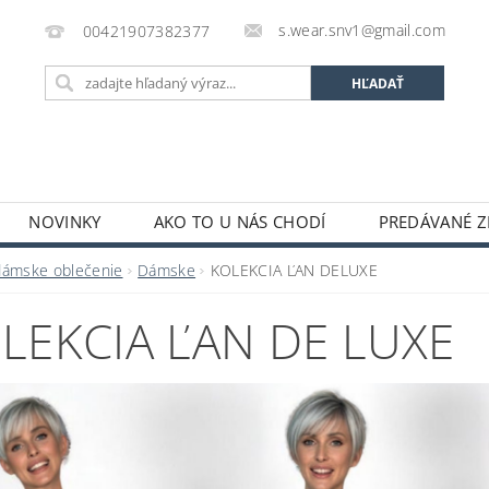
s.wear.snv1@gmail.com
00421907382377
NOVINKY
AKO TO U NÁS CHODÍ
PREDÁVANÉ Z
ENIE OBCHODU
KONTAKTY
O S.WEAR
OBCH
dámske oblečenie
Dámske
KOLEKCIA ĽAN DELUXE
LEKCIA ĽAN DE LUXE