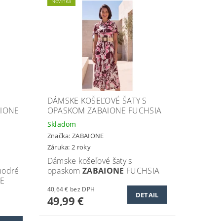
Novinka
DÁMSKE KOŠEĽOVÉ ŠATY S
IONE
OPASKOM ZABAIONE FUCHSIA
Skladom
Značka:
ZABAIONE
Záruka: 2 roky
Dámske košeľové šaty s
modré
opaskom
ZABAIONE
FUCHSIA
E
40,64 € bez DPH
DETAIL
49,99 €