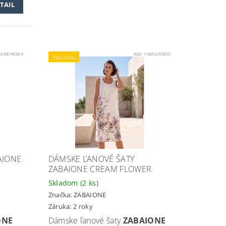
TAIL
4698/MOD4
Kód:
14692/SMO5
Výpredaj
AIONE
DÁMSKE ĽANOVÉ ŠATY
ZABAIONE CREAM FLOWER
Skladom
(2 ks)
Značka:
ZABAIONE
Záruka: 2 roky
ONE
Dámske ľanové šaty
ZABAIONE