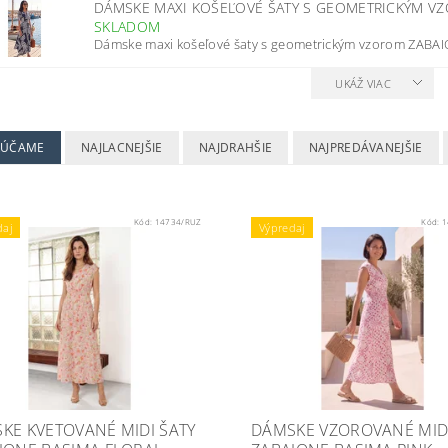
DÁMSKE MAXI KOŠEĽOVÉ ŠATY S GEOMETRICKÝM 
SKLADOM
Dámske maxi košeľové šaty s geometrickým vzorom ZAB
UKÁŽ VIAC
RÚČAME
NAJLACNEJŠIE
NAJDRAHŠIE
NAJPREDÁVANEJŠIE
Kód:
14734/RUZ
Kód:
1
daj
Výpredaj
KE KVETOVANÉ MIDI ŠATY
DÁMSKE VZOROVANÉ MIDI