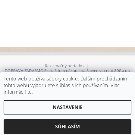
Reklamačný poriadok
|
DOPRAVA ZADARMO Pri každom nákupe na Slovensko nad 80€ a do
Čiech nad 100€ Vám tovar doručíme zadarmo.
Tento web používa súbory cookie. Ďalším prechádzaním
|
Podmienky ochrany osobných údajov - GDPR
tohto webu vyjadrujete súhlas s ich používaním. Viac
informácií
tu
.
s.WEAR
NASTAVENIE
2026 ©
s.WEAR
, všetky práva vyhradené
Vytvoril Shoptet
SÚHLASÍM