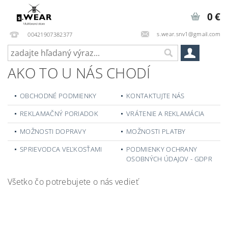
0 €
s.wear.snv1@gmail.com
00421907382377
AKO TO U NÁS CHODÍ
OBCHODNÉ PODMIENKY
KONTAKTUJTE NÁS
REKLAMAČNÝ PORIADOK
VRÁTENIE A REKLAMÁCIA
MOŽNOSTI DOPRAVY
MOŽNOSTI PLATBY
SPRIEVODCA VEĽKOSŤAMI
PODMIENKY OCHRANY
OSOBNÝCH ÚDAJOV - GDPR
Všetko čo potrebujete o nás vedieť