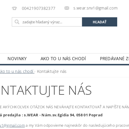
s.wear.snv1@gmail.com
00421907382377
NOVINKY
AKO TO U NÁS CHODÍ
PREDÁVANÉ Z
ENIE OBCHODU
KONTAKTY
O S.WEAR
OBCH
Ako to u nás chodí
Kontaktujte nás
NTAKTUJTE NÁS
DE AKÝCHKOĽVEK OTÁZOK NÁS NEVÁHAJTE KONTAKTOVAŤ A NAPÍŠTE NÁM
predajňa : s.WEAR - Nám.sv.Egídia 94, 058 01 Poprad
nv1@gmail.com
a my Vám odpovieme najneskôr do nasledujúceho pracov