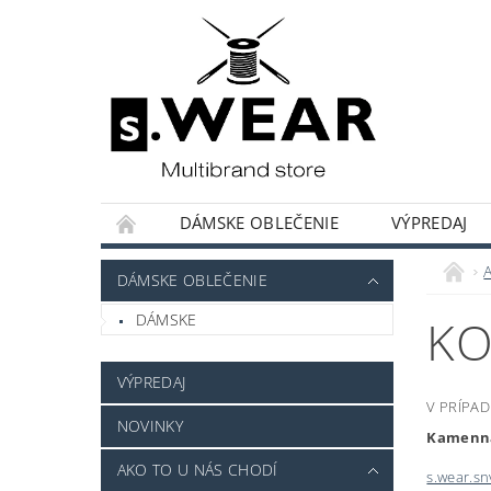
DÁMSKE OBLEČENIE
VÝPREDAJ
KOLEKCIE KAPSULOVÝ ŠATNÍK
HODNOT
DÁMSKE OBLEČENIE
DÁMSKE
KO
VÝPREDAJ
V PRÍPA
NOVINKY
Kamenná 
AKO TO U NÁS CHODÍ
s.wear.s