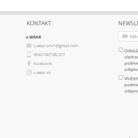
KONTAKT
NEWSL
s.WEAR
s.wear.snv1
@
gmail.com
Odosl
00421907382377
obcho
podmi
Facebook
údajov
s.wear.sk
Vložen
podmi
údajov