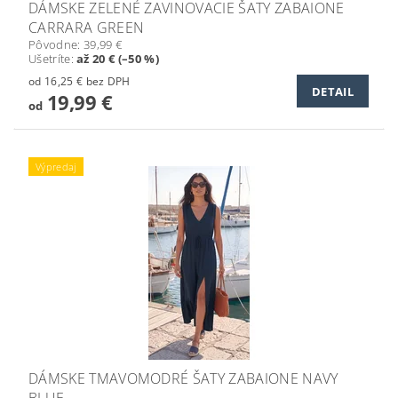
DÁMSKE ZELENÉ ZAVINOVACIE ŠATY ZABAIONE
CARRARA GREEN
Pôvodne:
39,99 €
Ušetríte
:
až 20 € (–50 %)
od 16,25 € bez DPH
DETAIL
19,99 €
od
Výpredaj
DÁMSKE TMAVOMODRÉ ŠATY ZABAIONE NAVY
BLUE