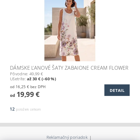
DÁMSKE ĽANOVÉ ŠATY ZABAIONE CREAM FLOWER
Pôvodne:
49,99 €
Ušetríte
:
až 30 € (–60 %)
od 16,25 € bez DPH
DETAIL
19,99 €
od
12
položiek celkom
Reklamačný poriadok
|