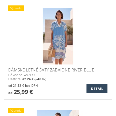
Výpredaj
DÁMSKE LETNÉ ŠATY ZABAIONE RIVER BLUE
Pôvodne:
49,99 €
Ušetríte
:
až 24 € (–48 %)
od 21,13 € bez DPH
DETAIL
25,99 €
od
Výpredaj