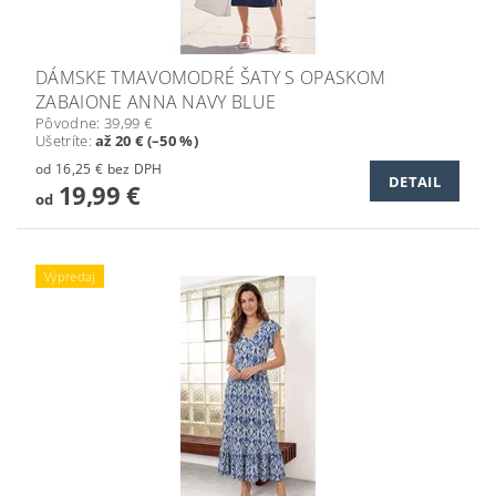
DÁMSKE TMAVOMODRÉ ŠATY S OPASKOM
ZABAIONE ANNA NAVY BLUE
Pôvodne:
39,99 €
Ušetríte
:
až 20 € (–50 %)
od 16,25 € bez DPH
DETAIL
19,99 €
od
Výpredaj