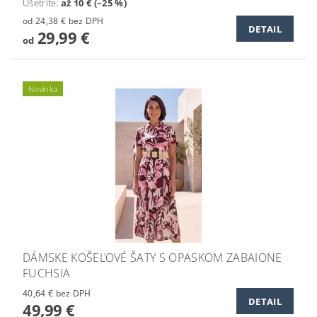
Ušetríte
:
až 10 € (–25 %)
od 24,38 € bez DPH
DETAIL
29,99 €
od
Novinka
DÁMSKE KOŠEĽOVÉ ŠATY S OPASKOM ZABAIONE
FUCHSIA
40,64 € bez DPH
DETAIL
49,99 €