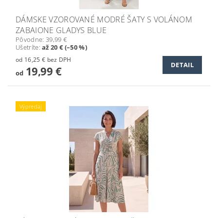
DÁMSKE VZOROVANÉ MODRÉ ŠATY S VOLÁNOM
ZABAIONE GLADYS BLUE
Pôvodne:
39,99 €
Ušetríte
:
až 20 € (–50 %)
od 16,25 € bez DPH
DETAIL
19,99 €
od
Výpredaj