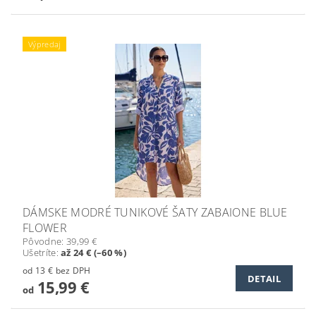
Výpredaj
DÁMSKE MODRÉ TUNIKOVÉ ŠATY ZABAIONE BLUE
FLOWER
Pôvodne:
39,99 €
Ušetríte
:
až 24 € (–60 %)
od 13 € bez DPH
DETAIL
15,99 €
od