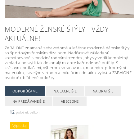
MODERNÉ ŽENSKÉ ŠTÝLY - VŽDY
AKTUÁLNE!
ZABAIONE znamená sebavedomé a ležérne moderné dámske štýly
so športovým ženským dizajnom. Nadčasové základy sú
kombinované s medzinárodnými trendmi, aby vytvorili kompletný
vzhľad a poskytli tak dokonalý mix pre každodenné outfity. S
krásnymi potlačami, výberom spracovania, mnohými prírodnými
materiálmi, skvelým strihom a milujúcimi detailmi vytvára ZABAIONE
osobné obľúbené položky.
ODPORÚČAME
NAJLACNEJŠIE
NAJDRAHŠIE
NAJPREDÁVANEJŠIE
ABECEDNE
12
položiek celkom
Výpredaj