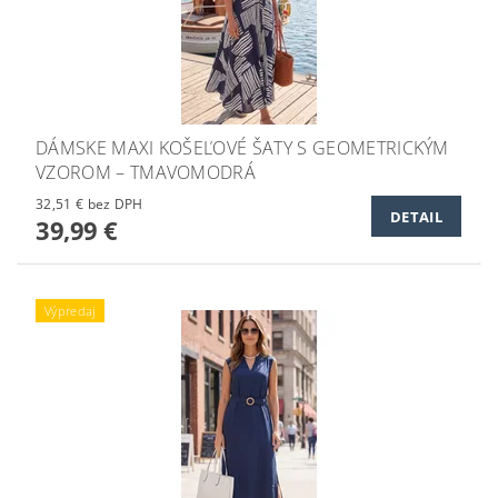
DÁMSKE MAXI KOŠEĽOVÉ ŠATY S GEOMETRICKÝM
VZOROM – TMAVOMODRÁ
32,51 € bez DPH
DETAIL
39,99 €
Výpredaj