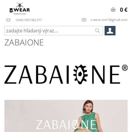
0 €
s.wear.snv1@gmail.com
00421907382377
ZABAIONE