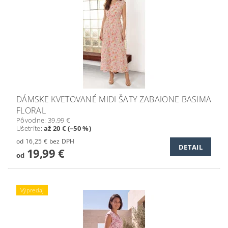
DÁMSKE KVETOVANÉ MIDI ŠATY ZABAIONE BASIMA
FLORAL
Pôvodne:
39,99 €
Ušetríte
:
až 20 € (–50 %)
od 16,25 € bez DPH
DETAIL
19,99 €
od
Výpredaj