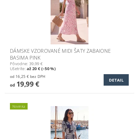
DÁMSKE VZOROVANÉ MIDI ŠATY ZABAIONE
BASIMA PINK
Pôvodne:
39,99 €
Ušetríte
:
až 20 € (–50 %)
od 16,25 € bez DPH
DETAIL
19,99 €
od
Novinka