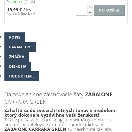
Skladom
(1 ks)
19,99 €
/ ks
16,25 € bez DPH
POPIS
PARAMETRE
ZNAČKA
DISKUSIA
HODNOTENIE
Dámske zelené zavinovacie šaty
ZABAIONE
CARRARA GREEN
Zahaľte sa do sviežich letných tónov s modelom,
ktorý dokonale vyzdvihne vašu ženskosť!
Túžite po šatách, ktoré spájajú maximálny komfort s
neprehliadnuteľným šarmom? Dámske midi šaty
ZABAIONE CARRARA GREEN
sú navrhnuté tak, aby