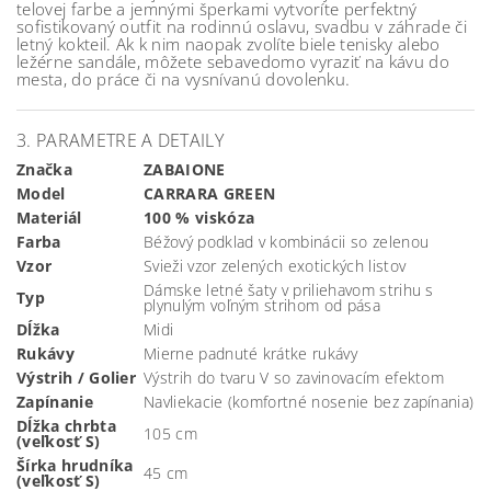
telovej farbe a jemnými šperkami vytvoríte perfektný
sofistikovaný outfit na rodinnú oslavu, svadbu v záhrade či
letný kokteil. Ak k nim naopak zvolíte biele tenisky alebo
ležérne sandále, môžete sebavedomo vyraziť na kávu do
.
mesta, do práce či na vysnívanú dovolenku
3. PARAMETRE A DETAILY
Značka
ZABAIONE
Model
CARRARA GREEN
Materiál
100 % viskóza
Farba
Béžový podklad v kombinácii so zelenou
Vzor
Svieži vzor zelených exotických listov
Dámske letné šaty v priliehavom strihu s
Typ
plynulým voľným strihom od pása
Dĺžka
Midi
Rukávy
Mierne padnuté krátke rukávy
Výstrih / Golier
Výstrih do tvaru V so zavinovacím efektom
Zapínanie
Navliekacie (komfortné nosenie bez zapínania)
Dĺžka chrbta
105 cm
(veľkosť S)
Šírka hrudníka
45 cm
(veľkosť S)