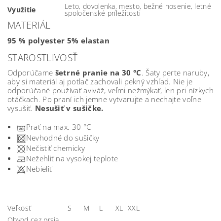
Leto, dovolenka, mesto, bežné nosenie, letné
Využitie
spoločenské príležitosti
MATERIÁL
95
% polyester
5
%
elastan
STAROSTLIVOSŤ
Odporúčame
šetrné pranie na 30 °C
. Šaty perte naruby,
aby si materiál aj potlač zachovali pekný vzhľad. Nie je
odporúčané používať aviváž, veľmi nežmýkať, len pri nízkych
otáčkach. Po praní ich jemne vytvarujte a nechajte voľne
vysušiť.
Nesušiť v sušičke.
Prať na max. 30 °C
Nevhodné do sušičky
Nečistiť chemicky
Nežehliť na vysokej teplote
Nebieliť
Veľkosť
S
M
L
XL
XXL
Obvod cez prsia