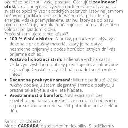
okamžite polichotili vašej postave. Očarujúci
zavinovací
efekt
vo vrchnej časti vytvára nádherný dekolt, zatiaľ čo
svieži celoplošný vzor exotických zelených listov na jemnom
béžovom podklade vnesie do vášho dňa príval letnej
energie. Vďaka premyslenému strihu, ktorý sa od pásu
plynule rozširuje, ponúkajú očarujúcu siluetu a absolútnu
voľnosť pri každom kroku.
Prečo si zamilujete tento kúsok?
100 % čistá viskóza:
Ľahučký, prirodzene splývavý a
dokonale priedušný materiál, ktorý je na dotyk
nesmierne príjemný a počas horúcich letných dní vás
príjemne ochladí.
Postave lichotiaci strih:
Priliehavá vrchná časť s
véčkovým výstrihom opticky predlžuje krk a rafinovane
zvýrazňuje ženské krivky. Od pásu nadol sukňa voľne
splýva.
Decentne prekryté ramená:
Mierne padnuté krátke
rukávy dodávajú šatám elegantný šmrnc a poskytujú
presne také krytie, aké v lete hľadáte.
Všestrannosť a komfort:
Navliekací strih bez
zložitého zapínania zabezpečí, že sa do nich oblečiete
za pár sekúnd a budete sa cítiť pohodlne počas celého
dňa.
Kam si ich obliecť?
Model
CARRARA
je stelesnením flexibility. S lodičkami v