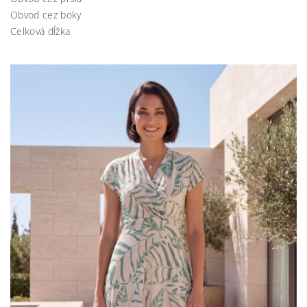
Obvod cez boky
Celková dĺžka