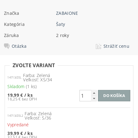
Značka
ZABAIONE
Kategória
Šaty
Záruka
2 roky
Otázka
Strážiť cenu
ZVOĽTE VARIANT
Farba: Zelená
14713/ZEL
Veľkosť: XS/34
Skladom
(1 ks)
19,99 €
/ ks
16,25 € bez DPH
Farba: Zelená
14713/ZEL2
Veľkosť: S/36
Vypredané
39,99 €
/ ks
32,51 € bez DPH