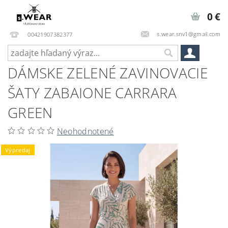
0 €
s.wear.snv1@gmail.com
00421907382377
DÁMSKE ZELENÉ ZAVINOVACIE
ŠATY ZABAIONE CARRARA
GREEN
Neohodnotené
Výpredaj