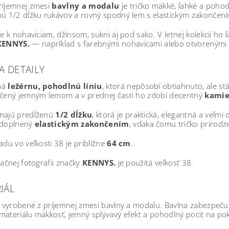
ríjemnej zmesi
bavlny a modalu
je tričko mäkké, ľahké a poho
nú 1/2 dĺžku rukávov a rovný spodný lem s elastickým zakončen
ne k nohaviciam, džínsom, sukni aj pod sako. V letnej kolekcii ho
KENNYS.
— napríklad s farebnými nohavicami alebo otvorenými 
A DETAILY
má
ležérnu, pohodlnú líniu
, ktorá nepôsobí obtiahnuto, ale stá
nčený jemným lemom a v prednej časti ho zdobí decentný
kamie
majú predĺženú
1/2 dĺžku
, ktorá je praktická, elegantná a veľmi
 doplnený
elastickým zakončením
, vďaka čomu tričko prirodze
adu vo veľkosti 38 je približne
64 cm
.
račnej fotografii značky
KENNYS.
je použitá veľkosť 38.
IÁL
e vyrobené z príjemnej zmesi bavlny a modalu. Bavlna zabezpeč
ateriálu mäkkosť, jemný splývavý efekt a pohodlný pocit na po