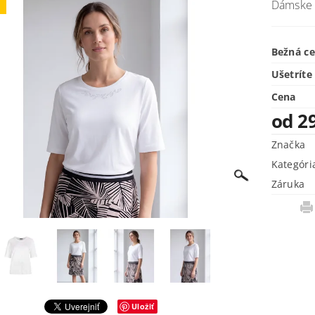
Dámske 
j
Bežná c
Ušetríte
Cena
od 2
Značka
Kategóri
Záruka
Uložiť