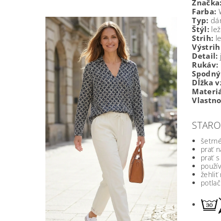
Značka
Farba:
Typ:
dám
Štýl:
lež
Strih:
le
Výstrih
Detail:
Rukáv:
Spodný
Dĺžka v
Materiá
Vlastno
STARO
šetrné
prať n
prať 
použív
žehliť
potlač