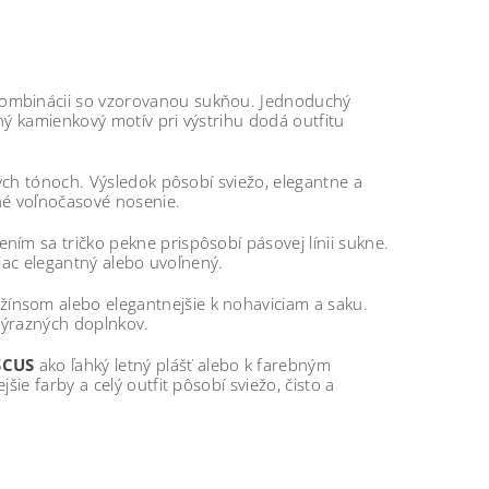
 kombinácii so vzorovanou sukňou. Jednoduchý
ný kamienkový motív pri výstrihu dodá outfitu
ých tónoch. Výsledok pôsobí sviežo, elegantne a
né voľnočasové nosenie.
m sa tričko pekne prispôsobí pásovej línii sukne.
viac elegantný alebo uvoľnený.
ínsom alebo elegantnejšie k nohaviciam a saku.
výrazných doplnkov.
SCUS
ako ľahký letný plášť alebo k farebným
jšie farby a celý outfit pôsobí sviežo, čisto a