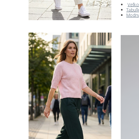
Veľko
Tabuľk
Modny