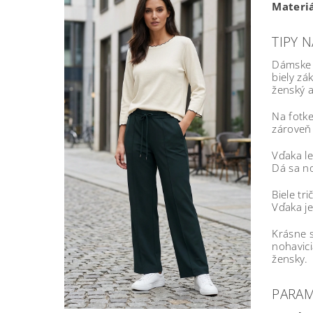
Materiá
TIPY N
Dámske 
biely zá
ženský a
Na fotke
zároveň 
Vďaka le
Dá sa no
Biele tr
Vďaka je
Krásne 
nohavic
žensky.
PARA