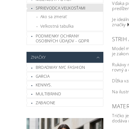
Vďaka p
SPRIEVODCA VEĽKOSŤAMI
predĺže
Ako sa zmerať
Je ideál
značky
Veľkostná tabuľka
PODMIENKY OCHRANY
STRIH 
OSOBNÝCH ÚDAJOV - GDPR
Model 
je zako
ZNAČKY
Rukávy 
BROADWAY NYC FASHION
rovný a
GARCIA
Dĺžka vz
KENNYS.
Na ilust
MULTIBRAND
ZABAIONE
MATER
Tričko j
dodáva m