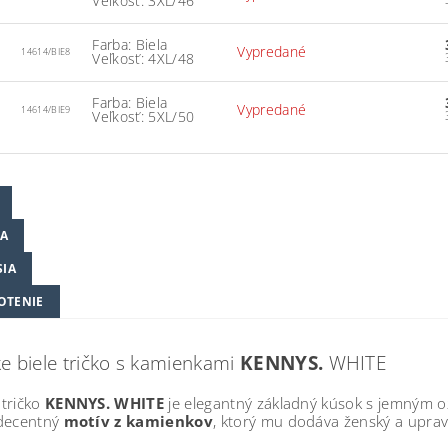
Veľkosť: 3XL/46
Farba: Biela
Vypredané
14614/BIE8
Veľkosť: 4XL/48
Farba: Biela
Vypredané
14614/BIE9
Veľkosť: 5XL/50
A
SIA
OTENIE
 biele tričko s kamienkami
KENNYS.
WHITE
tričko
KENNYS. WHITE
je elegantný základný kúsok s jemným oz
decentný
motív z kamienkov
, ktorý mu dodáva ženský a uprave