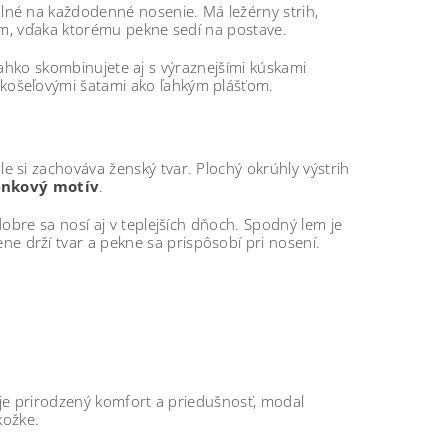
dlné na každodenné nosenie. Má ležérny strih,
ím, vďaka ktorému pekne sedí na postave.
 ľahko skombinujete aj s výraznejšími kúskami
košeľovými šatami ako ľahkým plášťom.
le si zachováva ženský tvar. Plochý okrúhly výstrih
nkový motív
.
 dobre sa nosí aj v teplejších dňoch. Spodný lem je
ne drží tvar a pekne sa prispôsobí pri nosení.
uje prirodzený komfort a priedušnosť, modal
kožke.