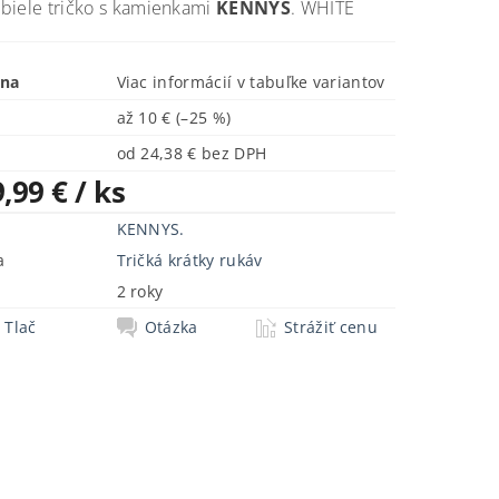
biele tričko s kamienkami
KENNYS
. WHITE
ena
Viac informácií v tabuľke variantov
až
10 €
(–25 %)
od 24,38 € bez DPH
9,99 €
/ ks
KENNYS.
a
Tričká krátky rukáv
2 roky
Tlač
Otázka
Strážiť cenu