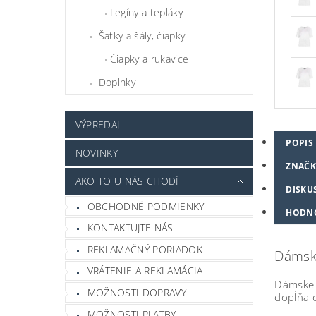
Legíny a tepláky
Šatky a šály, čiapky
Čiapky a rukavice
Doplnky
VÝPREDAJ
POPIS
NOVINKY
ZNAČK
AKO TO U NÁS CHODÍ
DISKU
OBCHODNÉ PODMIENKY
HODN
KONTAKTUJTE NÁS
REKLAMAČNÝ PORIADOK
Dámske
VRÁTENIE A REKLAMÁCIA
Dámske 
MOŽNOSTI DOPRAVY
dopĺňa 
MOŽNOSTI PLATBY