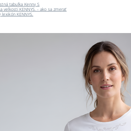
stná tabuľka Kenny S
a veľkostí KENNYS. - ako sa zmerať
 lexikón KENNYS.