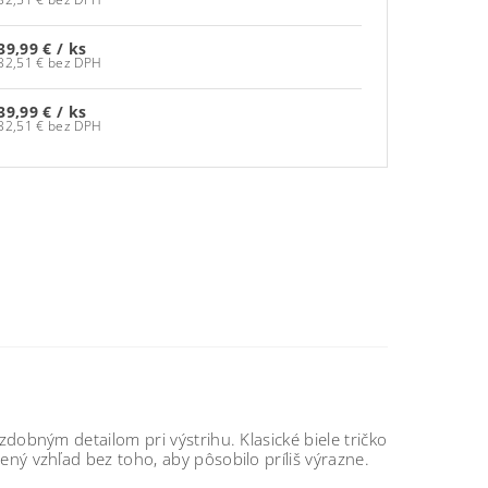
39,99 €
/ ks
32,51 € bez DPH
39,99 €
/ ks
32,51 € bez DPH
dobným detailom pri výstrihu. Klasické biele tričko
ný vzhľad bez toho, aby pôsobilo príliš výrazne.