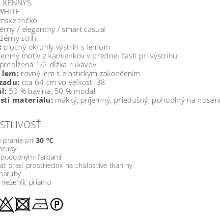
:
KENNYS.
WHITE
ske tričko
érny / elegantný / smart casual
žérny strih
:
plochý okrúhly výstrih s lemom
jemný motív z kamienkov v prednej časti pri výstrihu
predĺžená 1/2 dĺžka rukávov
 lem:
rovný lem s elastickým zakončením
zadu:
cca 64 cm vo veľkosti 38
l:
50 % bavlna, 50 % modal
sti materiálu:
mäkký, príjemný, priedušný, pohodlný na nosen
STLIVOSŤ
 pranie pri
30 °C
aruby
s podobnými farbami
ať prací prostriedok na chúlostivé tkaniny
 naruby
 nežehliť priamo