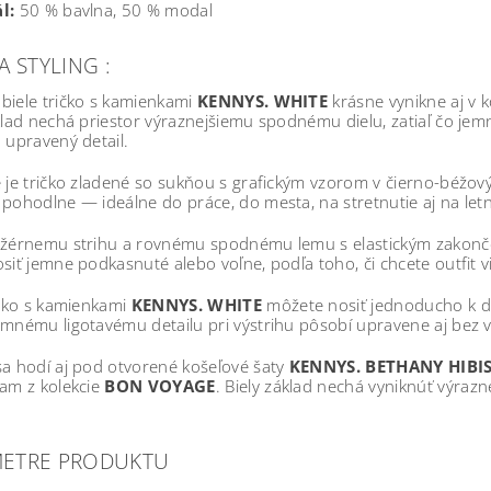
l:
50 % bavlna, 50 % modal
A STYLING :
biele tričko s kamienkami
KENNYS. WHITE
krásne vynikne aj v
klad nechá priestor výraznejšiemu spodnému dielu, zatiaľ čo jem
 upravený detail.
 je tričko zladené so sukňou s grafickým vzorom v čierno-béžov
pohodlne — ideálne do práce, do mesta, na stretnutie aj na let
žérnemu strihu a rovnému spodnému lemu s elastickým zakončení
siť jemne podkasnuté alebo voľne, podľa toho, či chcete outfit 
ičko s kamienkami
KENNYS. WHITE
môžete nosiť jednoducho k dž
mnému ligotavému detailu pri výstrihu pôsobí upravene aj bez 
sa hodí aj pod otvorené košeľové šaty
KENNYS. BETHANY HIBI
iam z kolekcie
BON VOYAGE
. Biely základ nechá vyniknúť výrazne
METRE PRODUKTU