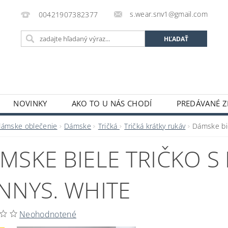
s.wear.snv1@gmail.com
00421907382377
NOVINKY
AKO TO U NÁS CHODÍ
PREDÁVANÉ Z
ENIE OBCHODU
KONTAKTY
O S.WEAR
OBCH
dámske oblečenie
Dámske
Tričká
Tričká krátky rukáv
Dámske bi
MSKE BIELE TRIČKO S
NNYS. WHITE
Neohodnotené