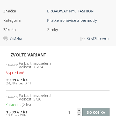
Značka
BROADWAY NYC FASHION
Kategória
Krátke nohavice a bermudy
Záruka
2 roky
Otázka
Strážiť cenu
ZVOĽTE VARIANT
Farba: tmavozelená
14464/XS/
Veľkosť: XS/34
Vypredané
29,99 €
/ ks
24,38 € bez DPH
Farba: tmavozelená
14464/S/3
Veľkosť: S/36
Skladom
(2 ks)
15,99 €
/ ks
13 € bez DPH