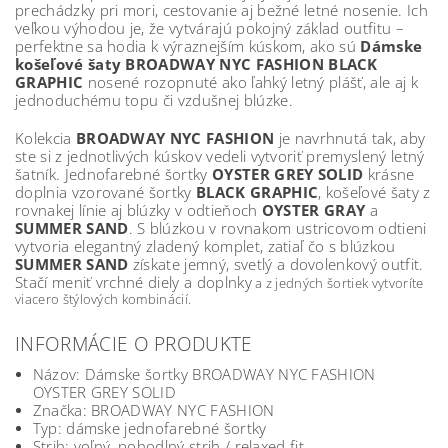
prechádzky pri mori, cestovanie aj bežné letné nosenie. Ich
veľkou výhodou je, že vytvárajú pokojný základ outfitu –
perfektne sa hodia k výraznejším kúskom, ako sú
Dámske
košeľové šaty BROADWAY NYC FASHION BLACK
GRAPHIC
nosené rozopnuté ako ľahký letný plášť, ale aj k
jednoduchému topu či vzdušnej blúzke.
Kolekcia
BROADWAY NYC FASHION
je navrhnutá tak, aby
ste si z jednotlivých kúskov vedeli vytvoriť premyslený letný
šatník. Jednofarebné šortky
OYSTER GREY SOLID
krásne
doplnia vzorované šortky
BLACK GRAPHIC
, košeľové šaty z
rovnakej línie aj blúzky v odtieňoch
OYSTER GRAY
a
SUMMER SAND
. S blúzkou v rovnakom ustricovom odtieni
vytvoria elegantný zladený komplet, zatiaľ čo s blúzkou
SUMMER SAND
získate jemný, svetlý a dovolenkový outfit.
Stačí meniť vrchné diely a doplnky
a z jedných šortiek vytvoríte
viacero štýlových kombinácií.
INFORMÁCIE O PRODUKTE
Názov: Dámske šortky BROADWAY NYC FASHION
OYSTER GREY SOLID
Značka: BROADWAY NYC FASHION
Typ: dámske jednofarebné šortky
Strih: voľný, pohodlný strih / relaxed fit