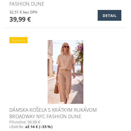
FASHION DUNE
32,51 € bez DPH
DETAIL
39,99 €
Výpredaj
DÁMSKA KOŠEĽA S KRÁTKYM RUKÁVOM
BROADWAY NYC FASHION DUNE
Pôvodne:
39,99 €
Ušetríte
:
až 14 € (–35 %)