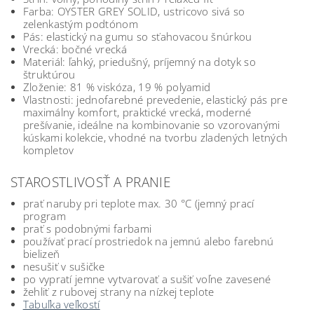
Farba: OYSTER GREY SOLID, ustricovo sivá so
zelenkastým podtónom
Pás: elastický na gumu so sťahovacou šnúrkou
Vrecká: bočné vrecká
Materiál: ľahký, priedušný, príjemný na dotyk so
štruktúrou
Zloženie: 81 % viskóza, 19 % polyamid
Vlastnosti: jednofarebné prevedenie, elastický pás pre
maximálny komfort, praktické vrecká, moderné
prešívanie, ideálne na kombinovanie so vzorovanými
kúskami kolekcie, vhodné na tvorbu zladených letných
kompletov
STAROSTLIVOSŤ A PRANIE
prať naruby pri teplote max. 30 °C (jemný prací
program
prať s podobnými farbami
používať prací prostriedok na jemnú alebo farebnú
bielizeň
nesušiť v sušičke
po vypratí jemne vytvarovať a sušiť voľne zavesené
žehliť z rubovej strany na nízkej teplote
Tabuľka veľkostí