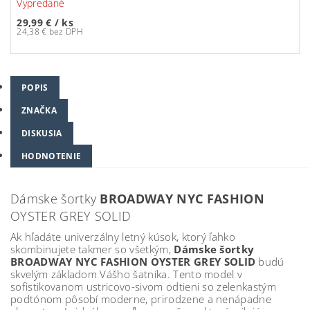
Vypredané
29,99 €
/ ks
24,38 € bez DPH
POPIS
ZNAČKA
DISKUSIA
HODNOTENIE
Dámske šortky
BROADWAY NYC FASHION
OYSTER GREY SOLID
Ak hľadáte univerzálny letný kúsok, ktorý ľahko
skombinujete takmer so všetkým,
Dámske šortky
BROADWAY NYC FASHION OYSTER GREY SOLID
budú
skvelým základom Vášho šatníka. Tento model v
sofistikovanom ustricovo-sivom odtieni so zelenkastým
podtónom pôsobí moderne, prirodzene a nenápadne