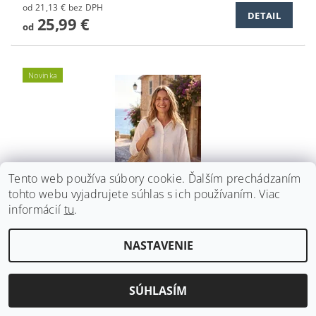
od 21,13 € bez DPH
DETAIL
25,99 €
od
Novinka
Tento web používa súbory cookie. Ďalším prechádzaním
tohto webu vyjadrujete súhlas s ich používaním. Viac
informácií
tu
.
DÁMSKA VYŠÍVANÁ MADEIROVÁ BLÚZKA S 3/4
NASTAVENIE
RUKÁVOM BROADWAY NYC FASHION SOFT WHITE
40,64 € bez DPH
DETAIL
SÚHLASÍM
49,99 €