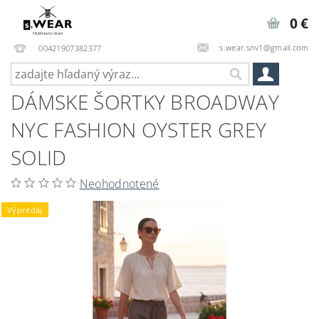
0 €
s.wear.snv1@gmail.com
00421907382377
DÁMSKE ŠORTKY BROADWAY
NYC FASHION OYSTER GREY
SOLID
Neohodnotené
Výpredaj