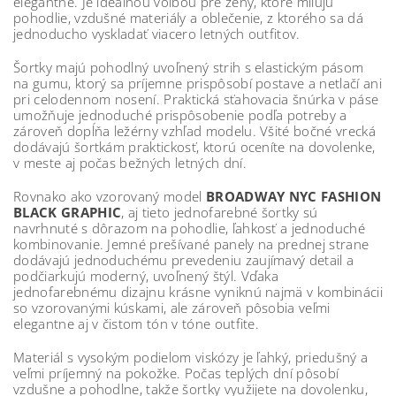
elegantne. Je ideálnou voľbou pre ženy, ktoré milujú
pohodlie, vzdušné materiály a oblečenie, z ktorého sa dá
jednoducho vyskladať viacero letných outfitov.
Šortky majú pohodlný uvoľnený strih s elastickým pásom
na gumu, ktorý sa príjemne prispôsobí postave a netlačí ani
pri celodennom nosení. Praktická sťahovacia šnúrka v páse
umožňuje jednoduché prispôsobenie podľa potreby a
zároveň dopĺňa ležérny vzhľad modelu. Všité bočné vrecká
dodávajú šortkám praktickosť, ktorú oceníte na dovolenke,
v meste aj počas bežných letných dní.
Rovnako ako vzorovaný model
BROADWAY NYC FASHION
BLACK GRAPHIC
, aj tieto jednofarebné šortky sú
navrhnuté s dôrazom na pohodlie, ľahkosť a jednoduché
kombinovanie. Jemné prešívané panely na prednej strane
dodávajú jednoduchému prevedeniu zaujímavý detail a
podčiarkujú moderný, uvoľnený štýl. Vďaka
jednofarebnému dizajnu krásne vyniknú najmä v kombinácii
so vzorovanými kúskami, ale zároveň pôsobia veľmi
elegantne aj v čistom tón v tóne outfite.
Materiál s vysokým podielom viskózy je ľahký, priedušný a
veľmi príjemný na pokožke. Počas teplých dní pôsobí
vzdušne a pohodlne, takže šortky využijete na dovolenku,