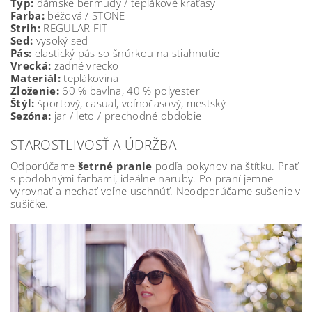
Typ:
dámske bermudy / teplákové kraťasy
Farba:
béžová / STONE
Strih:
REGULAR FIT
Sed:
vysoký sed
Pás:
elastický pás so šnúrkou na stiahnutie
Vrecká:
zadné vrecko
Materiál:
teplákovina
Zloženie:
60 % bavlna, 40 % polyester
Štýl:
športový, casual, voľnočasový, mestský
Sezóna:
jar / leto / prechodné obdobie
STAROSTLIVOSŤ A ÚDRŽBA
Odporúčame
šetrné pranie
podľa pokynov na štítku. Prať
s podobnými farbami, ideálne naruby. Po praní jemne
vyrovnať a nechať voľne uschnúť. Neodporúčame sušenie v
sušičke.