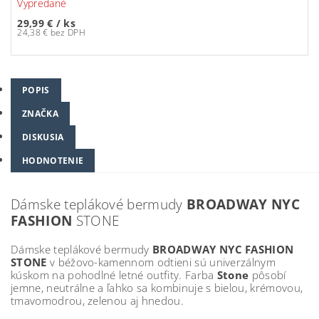
Vypredané
29,99 €
/ ks
24,38 € bez DPH
POPIS
ZNAČKA
DISKUSIA
HODNOTENIE
Dámske teplákové bermudy
BROADWAY NYC
FASHION
STONE
Dámske teplákové bermudy
BROADWAY NYC FASHION
STONE
v béžovo-kamennom odtieni sú univerzálnym
kúskom na pohodlné letné outfity. Farba
Stone
pôsobí
jemne, neutrálne a ľahko sa kombinuje s bielou, krémovou,
tmavomodrou, zelenou aj hnedou.