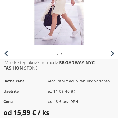
1
z 31
Dámske teplákové bermudy
BROADWAY NYC
FASHION
STONE
Bežná cena
Viac informácií v tabuľke variantov
Ušetríte
až
14 €
(–46 %)
Cena
od 13 € bez DPH
od 15,99 €
/ ks