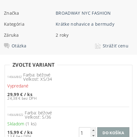
Značka
BROADWAY NYC FASHION
Kategória
Krátke nohavice a bermudy
Záruka
2 roky
Otázka
Strážiť cenu
ZVOĽTE VARIANT
Farba: béžové
14566/BEZ
Veľkosť: XS/34
Vypredané
29,99 €
/ ks
24,38 € bez DPH
Farba: béžové
14566/BEZ2
Veľkosť: S/36
Skladom
(1 ks)
15,99 €
/ ks
13 € bez DPH