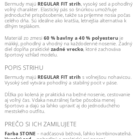
Bermudy majú
REGULAR FIT strih
, vysoký sed a pohodlný
voľný charakter. Elastický pás so šnúrkou umožňuje
jednoduché prispôsobenie, takže sa príjemne nosia počas
celého dňa. Sú ideálne ako kratšia, letnejšia alternatíva k
dlhým teplákom.
Materiál zo zmesi
60 % bavlny a 40 % polyesteru
je
mäkký, pohodlný a vhodný na každodenné nosenie. Zadný
diel dopĺňa praktické
zadné vrecko
, ktoré zachováva
športový vzhľad modelu.
POPIS STRIHU
Bermudy majú
REGULAR FIT strih
s voľnejšou nohavicou.
Vysoký sed vytvára pohodlný a stabilný pocit v páse.
Dĺžka po kolená je praktická na bežné nosenie, cestovanie
aj voľný čas. Vďaka neutrálnej farbe pôsobia menej
športovo a dajú sa ľahko upraviť aj do jednoduchého
mestského outfitu.
PREČO SI ICH ZAMILUJETE
Farba STONE
– nadčasová béžová, ľahko kombinovateľná.