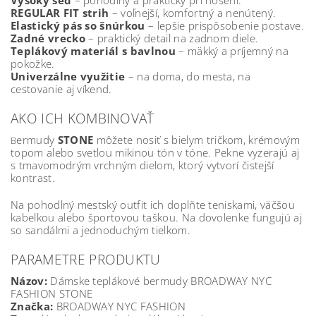
Vysoký sed
– pohodlný a praktický pri nosení.
REGULAR FIT strih
– voľnejší, komfortný a nenútený.
Elastický pás so šnúrkou
– lepšie prispôsobenie postave.
Zadné vrecko
– praktický detail na zadnom diele.
Teplákový materiál s bavlnou
– mäkký a príjemný na
pokožke.
Univerzálne využitie
– na doma, do mesta, na
cestovanie aj víkend.
AKO ICH KOMBINOVAŤ
ermudy
STONE
môžete nosiť s bielym tričkom, krémovým
B
topom alebo svetlou mikinou tón v tóne. Pekne vyzerajú aj
s tmavomodrým vrchným dielom, ktorý vytvorí čistejší
kontrast.
Na pohodlný mestský outfit ich doplňte teniskami, väčšou
kabelkou alebo športovou taškou. Na dovolenke fungujú aj
so sandálmi a jednoduchým tielkom.
PARAMETRE PRODUKTU
Názov:
Dámske teplákové bermudy BROADWAY NYC
FASHION STONE
Značka:
BROADWAY NYC FASHION