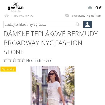
0 €
s.wear.snv1@gmail.com
00421907382377
DÁMSKE TEPLÁKOVÉ BERMUDY
BROADWAY NYC FASHION
STONE
Neohodnotené
Výpredaj