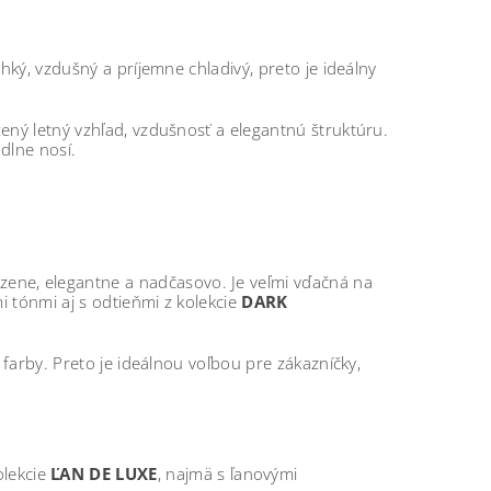
ľahký, vzdušný a príjemne chladivý, preto je ideálny
ený letný vzhľad, vzdušnosť a elegantnú štruktúru.
dlne nosí.
zene, elegantne a nadčasovo. Je veľmi vďačná na
 tónmi aj s odtieňmi z kolekcie
DARK
 farby. Preto je ideálnou voľbou pre zákazníčky,
olekcie
ĽAN DE LUXE
, najmä s ľanovými