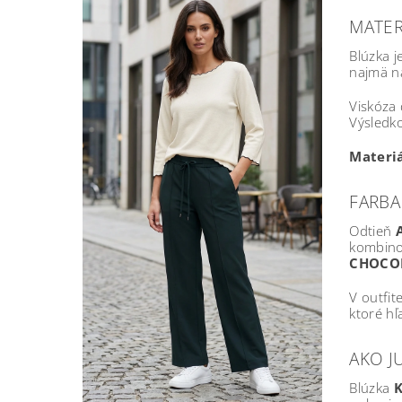
MATER
Blúzka j
najmä na
Viskóza 
Výsledko
Materiá
FARB
Odtieň
kombinov
CHOCO
V outfit
ktoré hľ
AKO J
Blúzka