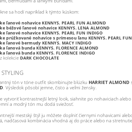
ami, bermudami a ľahkými bundami.
kne sa hodí napríklad k týmto kúskom:
ke ľanové nohavice KENNYS. PEARL FUN ALMOND
ke béžové ľanové nohavice KENNYS. LENA ALMOND
ke ľanové nohavice KENNYS. PEARL FUN INDIGO
ke prúžkované nohavice s prímesou ľanu KENNYS. PEARL F
ke ľanové bermudy KENNYS. MACY INDIGO
ka ľanová bunda KENNYS. FLORENCE ALMOND
ka ľanová bunda KENNYS. FLORENCE INDIGO
 z kolekcie
DARK CHOCOLATE
A STYLING
antný tón v tóne outfit skombinujte blúzku
HARRIET ALMOND
s
D
. Výsledok pôsobí jemne, čisto a veľmi žensky.
e vytvoriť kontrastnejší letný look, siahnite po nohaviciach ale
jemní a modrý tón mu dodá sviežosť.
ntnejší mestský štýl ju môžete doplniť čiernymi nohavicami aleb
á, nadčasová kombinácia vhodná aj do práce alebo na stretnutie