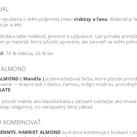
IÁL
e vyrobená z veľmi príjemnej zmesi
viskózy a ľanu
. Materiál je 
 jar a leto.
dodáva látke mäkkosť, jemnosť a splývavosť. Ľan prináša prirodz
m je materiál, ktorý pôsobí upravene, ale zároveň sa veľmi poho
l:
74 % viskóza, 26 % ľan
A ALMOND
ALMOND ( Mandľa )
je jemná béžová farba, ktorá pôsobí prirod
anie — krásne ladí s bielou, čiernou, indigo modrou, prírodnými
LATE
.
e pôsobí mäkšie ako klasická biela a zároveň sviežejšie ako tmavé
adajú elegantný, no nenápadný letný základ.
U KOMBINOVAŤ
KENNYS. HARRIET ALMOND
sa krásne kombinuje s kúskami z k