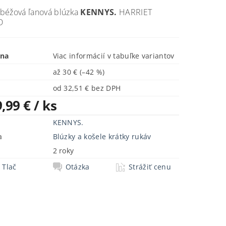
béžová ľanová blúzka
KENNYS.
HARRIET
D
ena
Viac informácií v tabuľke variantov
až
30 €
(–42 %)
od 32,51 € bez DPH
9,99 €
/ ks
KENNYS.
a
Blúzky a košele krátky rukáv
2 roky
Tlač
Otázka
Strážiť cenu