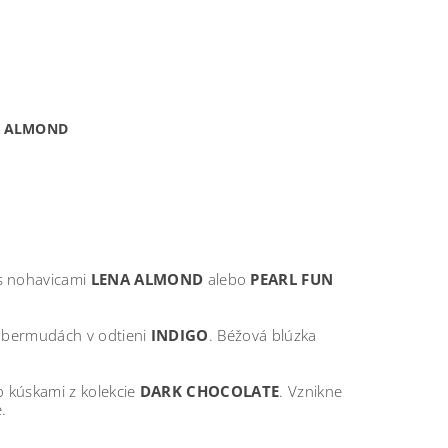
UN ALMOND
 nohavicami
LENA ALMOND
alebo
PEARL FUN
bo bermudách v odtieni
INDIGO
. Béžová blúzka
o kúskami z kolekcie
DARK CHOCOLATE
. Vznikne
.