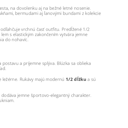
esta, na dovolenku aj na bežné letné nosenie.
kňami, bermudami aj ľanovými bundami z kolekcie
y odľahčuje vrchnú časť outfitu. Predĺžené 1/2
ý lem s elastickým zakončením vytvára jemne
ia do nohavíc.
 postavu a príjemne splýva. Blúzka sa oblieka
ľad.
le ležérne. Rukávy majú modernú
1/2 dĺžku
a sú
ke dodáva jemne športovo-elegantný charakter.
sukniam.