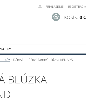
|
PRIHLÁSENIE
REGISTRÁCIA
KOŠÍK:
0 €
NAČKY
ODNÉ PODMIENKY
y rukáv
Dámska béžová ľanová blúzka KENNYS.
Á BLÚZKA
ND