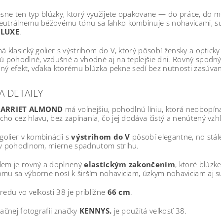
esne ten typ blúzky, ktorý využijete opakovane — do práce, do m
eutrálnemu béžovému tónu sa ľahko kombinuje s nohavicami, su
 LUXE
.
á klasický golier s výstrihom do V, ktorý pôsobí žensky a optick
ú pohodlné, vzdušné a vhodné aj na teplejšie dni. Rovný spodn
ý efekt, vďaka ktorému blúzka pekne sedí bez nutnosti zasúvan
A DETAILY
ARRIET ALMOND
má voľnejšiu, pohodlnú líniu, ktorá neobopína
ho cez hlavu, bez zapínania, čo jej dodáva čistý a nenútený vzh
 golier v kombinácii s
výstrihom do V
pôsobí elegantne, no stá
 v pohodlnom, mierne spadnutom strihu.
lem je rovný a doplnený
elastickým zakončením
, ktoré blúz
omu sa výborne nosí k širším nohaviciam, úzkym nohaviciam aj 
redu vo veľkosti 38 je približne
66 cm
.
račnej fotografii značky
KENNYS.
je použitá veľkosť 38.