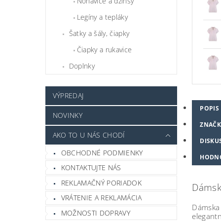
Nohavice a džínsy
Legíny a tepláky
Šatky a šály, čiapky
Čiapky a rukavice
Doplnky
VÝPREDAJ
POPIS
NOVINKY
ZNAČK
AKO TO U NÁS CHODÍ
DISKU
OBCHODNÉ PODMIENKY
HODN
KONTAKTUJTE NÁS
REKLAMAČNÝ PORIADOK
Dámsk
VRÁTENIE A REKLAMÁCIA
Dámska
MOŽNOSTI DOPRAVY
elegantn