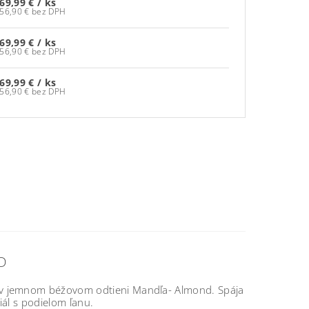
69,99 €
/ ks
56,90 € bez DPH
69,99 €
/ ks
56,90 € bez DPH
69,99 €
/ ks
56,90 € bez DPH
D
k v jemnom béžovom odtieni Mandľa- Almond. Spája
iál s podielom ľanu.