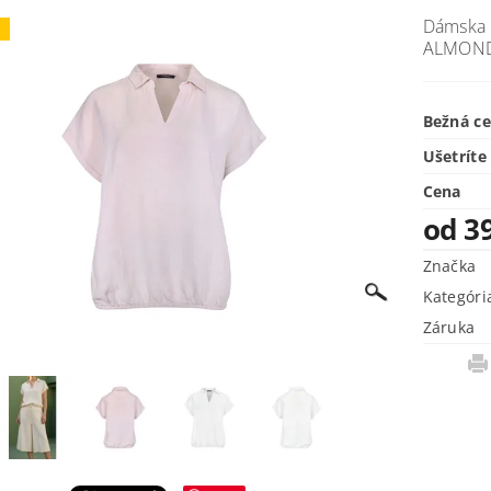
Dámska 
j
ALMON
Bežná c
Ušetríte
Cena
od 3
Značka
Kategóri
Záruka