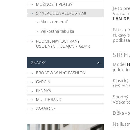
MOŽNOSTI PLATBY
Je to pr
SPRIEVODCA VEĽKOSŤAMI
Vďaka n
ĽAN DE
Ako sa zmerať
Blúzka m
Veľkostná tabuľka
rukávy s
podkasan
PODMIENKY OCHRANY
OSOBNÝCH ÚDAJOV - GDPR
STRIH 
ZNAČKY
Model
H
jednoduc
BROADWAY NYC FASHION
Klasický
GARCIA
riešené
KENNYS.
Spodný 
MULTIBRAND
Vďaka t
ZABAIONE
Dĺžka vp
Na ilust