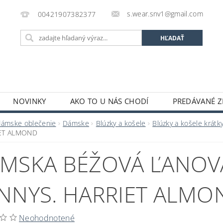
s.wear.snv1@gmail.com
00421907382377
NOVINKY
AKO TO U NÁS CHODÍ
PREDÁVANÉ Z
ENIE OBCHODU
KONTAKTY
O S.WEAR
OBCH
dámske oblečenie
Dámske
Blúzky a košele
Blúzky a košele krátk
ET ALMOND
MSKA BÉŽOVÁ ĽANOV
NNYS. HARRIET ALMO
Neohodnotené