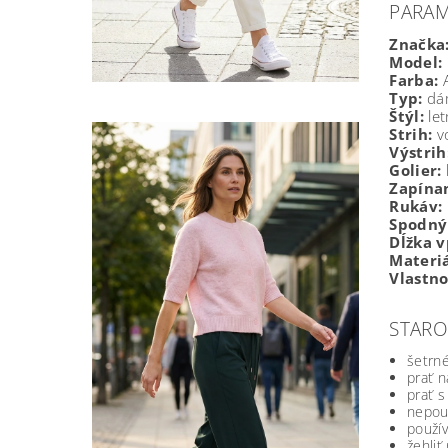
PARA
Značka
Model:
Farba:
Typ:
dám
Štýl:
let
Strih:
vo
Výstrih
Golier:
Zapínan
Rukáv:
Spodný
Dĺžka v
Materiá
Vlastno
STARO
šetrné
prať n
prať 
nepouž
použív
žehliť