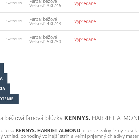
Farba: béžové
Vypredané
14620/BEZ7
Veľkosť: 3XL/46
Farba: béžové
Vypredané
14620/BEZ8
Veľkosť: 4XL/48
Farba: béžové
Vypredané
14620/BEZ9
Veľkosť: 5XL/50
A
SIA
OTENIE
a béžová ľanová blúzka
KENNYS.
HARRIET ALMON
 blúzka
KENNYS. HARRIET ALMOND
je univerzálny letný kúso
ý vzhľad, pohodlný voľnejší strih a veľmi príjemný chladivý mater