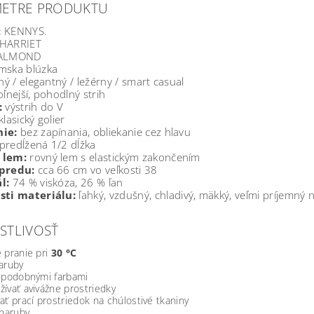
METRE PRODUKTU
:
KENNYS.
HARRIET
ALMOND
ska blúzka
ný / elegantný / ležérny / smart casual
ľnejší, pohodlný strih
:
výstrih do V
klasický golier
ie:
bez zapínania, obliekanie cez hlavu
predĺžená 1/2 dĺžka
 lem:
rovný lem s elastickým zakončením
predu:
cca 66 cm vo veľkosti 38
l:
74 % viskóza, 26 % ľan
sti materiálu:
ľahký, vzdušný, chladivý, mäkký, veľmi príjemný 
STLIVOSŤ
 pranie pri
30 °C
aruby
s podobnými farbami
ívať avivážne prostriedky
ať prací prostriedok na chúlostivé tkaniny
 naruby