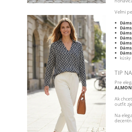
nohavic
Veľmi pe
Dáms
Dáms
Dáms
Dáms
Dáms
Dáms
Dáms
kúsky
TIP N
Pre eleg
ALMON
Ak chcet
outfit z
Na elega
decentn