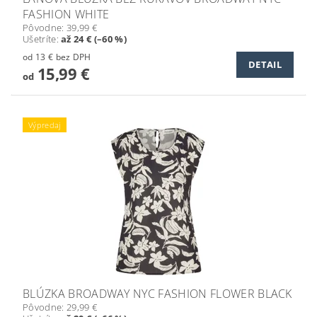
FASHION WHITE
Pôvodne:
39,99 €
Ušetríte
:
až 24 € (–60 %)
od 13 € bez DPH
DETAIL
15,99 €
od
Výpredaj
BLÚZKA BROADWAY NYC FASHION FLOWER BLACK
Pôvodne:
29,99 €