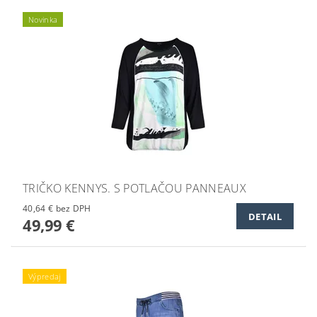
Novinka
TRIČKO KENNYS. S POTLAČOU PANNEAUX
40,64 € bez DPH
DETAIL
49,99 €
Výpredaj