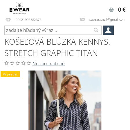
0 €
s.wear.snv1@gmail.com
00421907382377
KOŠEĽOVÁ BLÚZKA KENNYS.
STRETCH GRAPHIC TITAN
Neohodnotené
Výpredaj