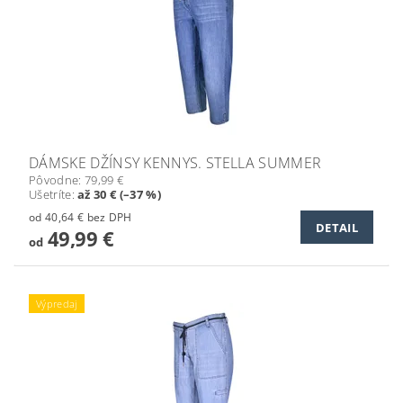
DÁMSKE DŽÍNSY KENNYS. STELLA SUMMER
Pôvodne:
79,99 €
Ušetríte
:
až 30 € (–37 %)
od 40,64 € bez DPH
DETAIL
49,99 €
od
Výpredaj