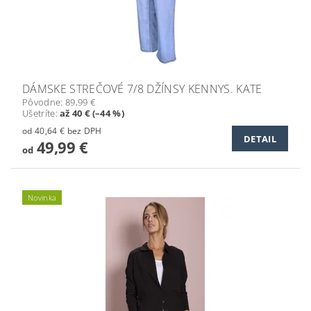
DÁMSKE STREČOVÉ 7/8 DŽÍNSY KENNYS. KATE
Pôvodne:
89,99 €
Ušetríte
:
až 40 € (–44 %)
od 40,64 € bez DPH
DETAIL
49,99 €
od
Novinka