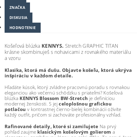
ZNAČKA
DISKUSIA
HODNOTENIE
Košeľová blúzka
KENNYS.
Stretch GRAPHIC TITAN
krásne skombinuješ s nohavicami z rovnakého materiálu
a vzoru
Klasika, ktorá má dušu. Objavte košeľu, ktorá ukrýva
inšpiráciu v každom detaile.
Hľadáte kúsok, ktorý zvládne pracovnú poradu s rovnakou
eleganciou ako večernú schôdzku s priateľmi? Košeľová
blúzka
KENNYS Blossom BW-Stretch
je definíciou
modernej ženskosti. S jej
celoplošnou grafickou
potlačou
v kontrastnej čierno-bielej kombinácii oživíte
každý outfit, pričom si zachováte profesionálny vzhľad.
Rafinované detaily, ktoré si zamilujete
Na prvý
pohľad zaujme
klasickým košeľovým golierom
a