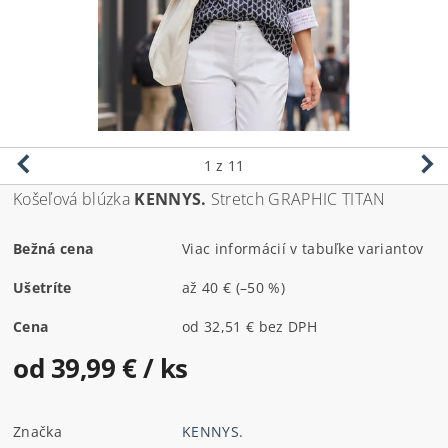
1
z 11
Košeľová blúzka
KENNYS.
Stretch GRAPHIC TITAN
Bežná cena
Viac informácií v tabuľke variantov
Ušetríte
až
40 €
(–50 %)
Cena
od 32,51 € bez DPH
od 39,99 €
/ ks
Značka
KENNYS.