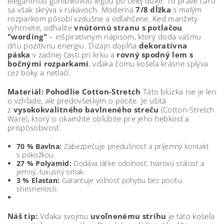
elegantnou gombíkovou légou po celej dĺžke. To pravé čaro
sa však skrýva v rukávoch. Moderná
7/8 dĺžka
s malým
rozparkom pôsobí vzdušne a odľahčene. Keď manžety
vyhrniete, odhalíte
vnútornú stranu s potlačou
"wording"
– inšpiratívnym nápisom, ktorý dodá vášmu
dňu pozitívnu energiu. Dizajn dopĺňa
dekoratívna
páska
v zadnej časti pri krku a
rovný spodný lem s
bočnými rozparkami
, vďaka čomu košeľa krásne splýva
cez boky a netlačí.
Materiál: Pohodlie Cotton-Stretch
Táto blúzka nie je len
o vzhľade, ale predovšetkým o pocite. Je ušitá
z
vysokokvalitného bavlneného streču
(Cotton-Stretch
Ware), ktorý si okamžite obľúbite pre jeho hebkosť a
prispôsobivosť.
70 % Bavlna:
Zabezpečuje priedušnosť a príjemný kontakt
s pokožkou.
27 % Polyamid:
Dodáva látke odolnosť, tvarovú stálosť a
jemný, luxusný omak.
3 % Elastan:
Garantuje voľnosť pohybu bez pocitu
stiesnenosti.
Náš tip:
Vďaka svojmu
uvoľnenému strihu
je táto košeľa