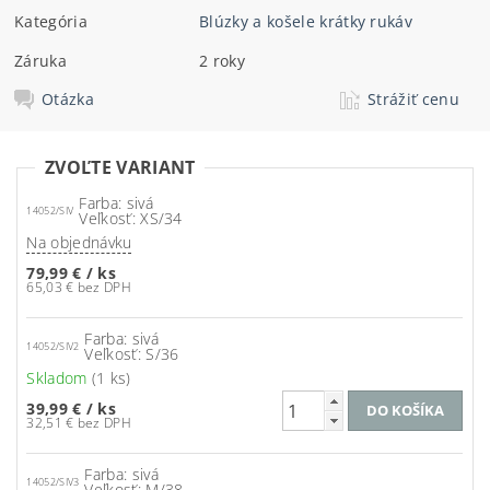
Kategória
Blúzky a košele krátky rukáv
Záruka
2 roky
Otázka
Strážiť cenu
ZVOĽTE VARIANT
Farba: sivá
14052/SIV
Veľkosť: XS/34
Na objednávku
79,99 €
/ ks
65,03 € bez DPH
Farba: sivá
14052/SIV2
Veľkosť: S/36
Skladom
(1 ks)
39,99 €
/ ks
32,51 € bez DPH
Farba: sivá
14052/SIV3
Veľkosť: M/38