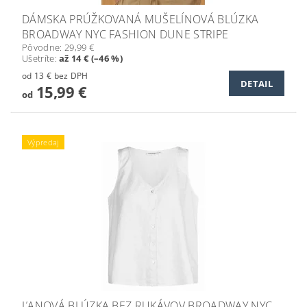
DÁMSKA PRÚŽKOVANÁ MUŠELÍNOVÁ BLÚZKA
BROADWAY NYC FASHION DUNE STRIPE
Pôvodne:
29,99 €
Ušetríte
:
až 14 € (–46 %)
od 13 € bez DPH
DETAIL
15,99 €
od
Výpredaj
ĽANOVÁ BLÚZKA BEZ RUKÁVOV BROADWAY NYC