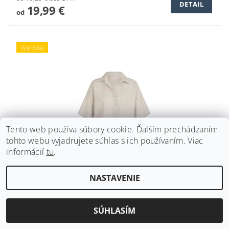
DETAIL
19,99 €
od
Výpredaj
Tento web používa súbory cookie. Ďalším prechádzaním
tohto webu vyjadrujete súhlas s ich používaním. Viac
informácií
tu
.
ĽANOVÁ KOŠEĽOVÁ BLÚZKA BROADWAY NYC
NASTAVENIE
FASHION STONE
Pôvodne:
45,99 €
Ušetríte
:
až 20 € (–43 %)
SÚHLASÍM
od 21,13 € bez DPH
DETAIL
25,99 €
od