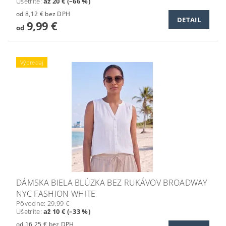
Ušetríte
:
až 20 € (–66 %)
od 8,12 € bez DPH
DETAIL
9,99 €
od
Výpredaj
DÁMSKA BIELA BLÚZKA BEZ RUKÁVOV BROADWAY
NYC FASHION WHITE
Pôvodne:
29,99 €
Ušetríte
:
až 10 € (–33 %)
od 16,25 € bez DPH