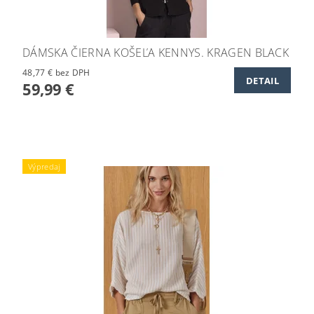
DÁMSKA ČIERNA KOŠEĽA KENNYS. KRAGEN BLACK
48,77 € bez DPH
DETAIL
59,99 €
Výpredaj