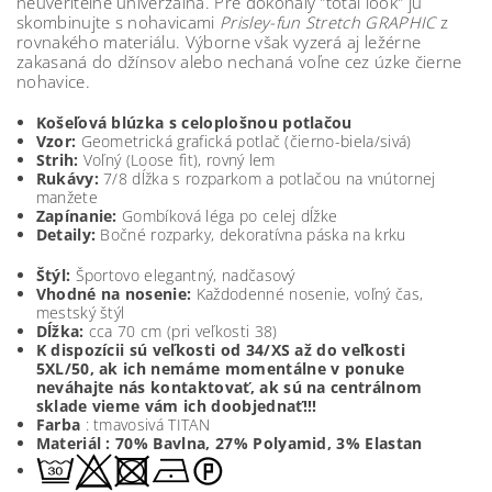
neuveriteľne univerzálna. Pre dokonalý "total look" ju
skombinujte s nohavicami
Prisley-fun Stretch GRAPHIC
z
rovnakého materiálu. Výborne však vyzerá aj ležérne
zakasaná do džínsov alebo nechaná voľne cez úzke čierne
nohavice.
Košeľová blúzka s celoplošnou potlačou
Vzor:
Geometrická grafická potlač (čierno-biela/sivá)
Strih:
Voľný (Loose fit), rovný lem
Rukávy:
7/8 dĺžka s rozparkom a potlačou na vnútornej
manžete
Zapínanie:
Gombíková léga po celej dĺžke
Detaily:
Bočné rozparky, dekoratívna páska na krku
Štýl:
Športovo
e
legantný, nadčasový
Vhodné na nosenie:
Každodenné nosenie, voľný čas,
mestský štýl
Dĺžka:
cca 70 cm (pri veľkosti 38)
K dispozícii sú veľkosti od 34/XS až do veľkosti
5XL/50, ak ich nemáme momentálne v ponuke
neváhajte nás kontaktovať, ak sú na centrálnom
sklade vieme vám ich doobjednať!!!
Farba
: tmavosivá TITAN
Materiál : 70% Bavlna, 27% Polyamid, 3% Elastan