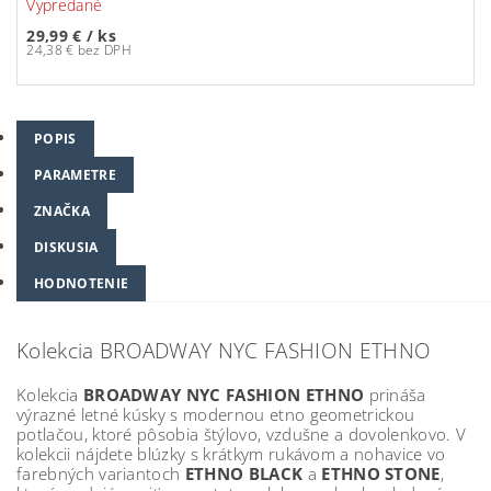
Vypredané
29,99 €
/ ks
24,38 € bez DPH
POPIS
PARAMETRE
ZNAČKA
DISKUSIA
HODNOTENIE
Kolekcia BROADWAY NYC FASHION ETHNO
Kolekcia
BROADWAY NYC FASHION ETHNO
prináša
výrazné letné kúsky s modernou etno geometrickou
potlačou, ktoré pôsobia štýlovo, vzdušne a dovolenkovo. V
kolekcii nájdete blúzky s krátkym rukávom a nohavice vo
farebných variantoch
ETHNO BLACK
a
ETHNO STONE
,