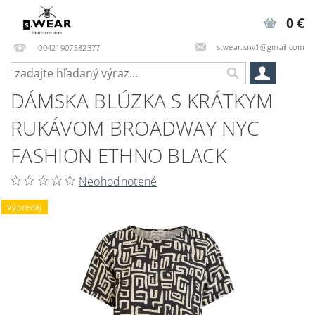
0 €
s.wear.snv1@gmail.com
00421907382377
DÁMSKA BLÚZKA S KRÁTKYM
RUKÁVOM BROADWAY NYC
FASHION ETHNO BLACK
Neohodnotené
Výpredaj