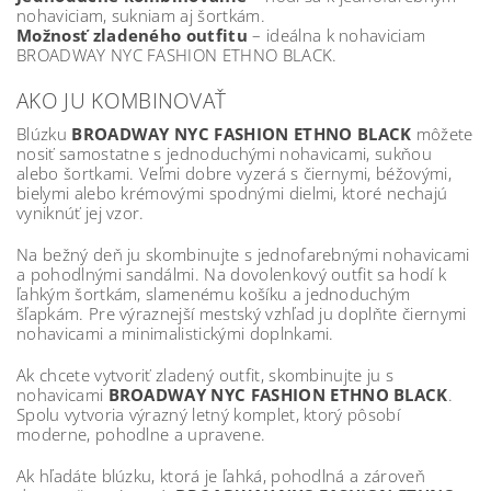
nohaviciam, sukniam aj šortkám.
Možnosť zladeného outfitu
– ideálna k nohaviciam
BROADWAY NYC FASHION ETHNO BLACK.
AKO JU KOMBINOVAŤ
Blúzku
BROADWAY NYC FASHION ETHNO BLACK
môžete
nosiť samostatne s jednoduchými nohavicami, sukňou
alebo šortkami. Veľmi dobre vyzerá s čiernymi, béžovými,
bielymi alebo krémovými spodnými dielmi, ktoré nechajú
vyniknúť jej vzor.
Na bežný deň ju skombinujte s jednofarebnými nohavicami
a pohodlnými sandálmi. Na dovolenkový outfit sa hodí k
ľahkým šortkám, slamenému košíku a jednoduchým
šľapkám. Pre výraznejší mestský vzhľad ju doplňte čiernymi
nohavicami a minimalistickými doplnkami.
Ak chcete vytvoriť zladený outfit, skombinujte ju s
nohavicami
BROADWAY NYC FASHION ETHNO BLACK
.
Spolu vytvoria výrazný letný komplet, ktorý pôsobí
moderne, pohodlne a upravene.
Ak hľadáte blúzku, ktorá je ľahká, pohodlná a zároveň