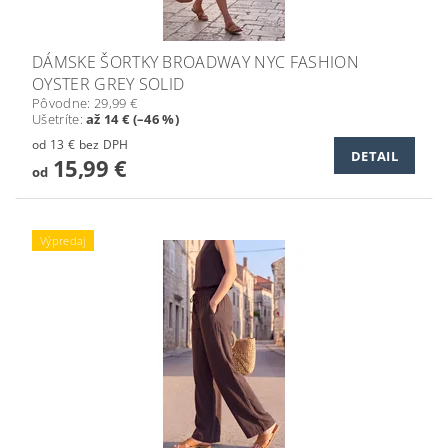
DÁMSKE ŠORTKY BROADWAY NYC FASHION
OYSTER GREY SOLID
Pôvodne:
29,99 €
Ušetríte
:
až 14 € (–46 %)
od 13 € bez DPH
DETAIL
15,99 €
od
Výpredaj