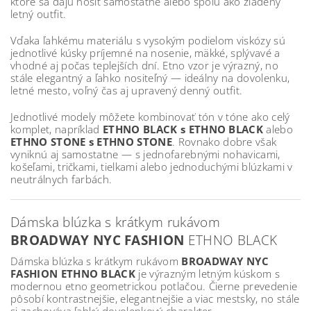
ktoré sa dajú nosiť samostatne alebo spolu ako zladený
letný outfit.
Vďaka ľahkému materiálu s vysokým podielom viskózy sú
jednotlivé kúsky príjemné na nosenie, mäkké, splývavé a
vhodné aj počas teplejších dní. Etno vzor je výrazný, no
stále elegantný a ľahko nositeľný — ideálny na dovolenku,
letné mesto, voľný čas aj upravený denný outfit.
Jednotlivé modely môžete kombinovať tón v tóne ako celý
komplet, napríklad
ETHNO BLACK s ETHNO BLACK
alebo
ETHNO STONE s ETHNO STONE
. Rovnako dobre však
vyniknú aj samostatne — s jednofarebnými nohavicami,
košeľami, tričkami, tielkami alebo jednoduchými blúzkami v
neutrálnych farbách.
Dámska blúzka s krátkym rukávom
BROADWAY NYC FASHION
ETHNO BLACK
Dámska blúzka s krátkym rukávom
BROADWAY NYC
FASHION ETHNO BLACK
je výrazným letným kúskom s
modernou etno geometrickou potlačou. Čierne prevedenie
pôsobí kontrastnejšie, elegantnejšie a viac mestsky, no stále