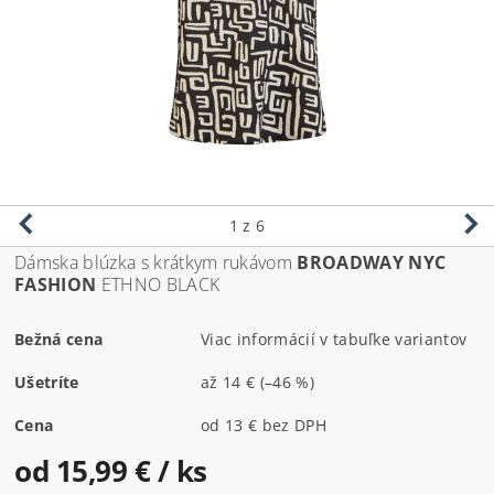
1
z 6
Dámska blúzka s krátkym rukávom
BROADWAY NYC
FASHION
ETHNO BLACK
Bežná cena
Viac informácií v tabuľke variantov
Ušetríte
až
14 €
(–46 %)
Cena
od 13 € bez DPH
od 15,99 €
/ ks