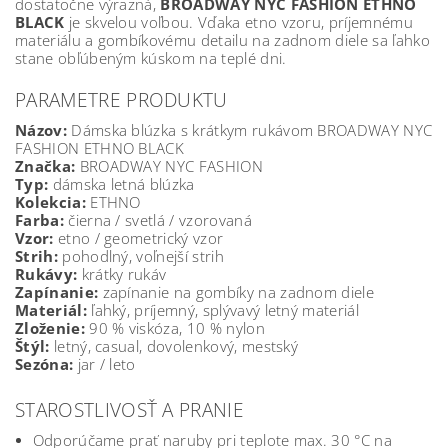
dostatočne výrazná,
BROADWAY NYC FASHION ETHNO
BLACK
je skvelou voľbou. Vďaka etno vzoru, príjemnému
materiálu a gombíkovému detailu na zadnom diele sa ľahko
stane obľúbeným kúskom na teplé dni.
PARAMETRE PRODUKTU
Názov:
Dámska blúzka s krátkym rukávom BROADWAY NYC
FASHION ETHNO BLACK
Značka:
BROADWAY NYC FASHION
Typ:
dámska letná blúzka
Kolekcia:
ETHNO
Farba:
čierna / svetlá / vzorovaná
Vzor:
etno / geometrický vzor
Strih:
pohodlný, voľnejší strih
Rukávy:
krátky rukáv
Zapínanie:
zapínanie na gombíky na zadnom diele
Materiál:
ľahký, príjemný, splývavý letný materiál
Zloženie:
90 % viskóza, 10 % nylon
Štýl:
letný, casual, dovolenkový, mestský
Sezóna:
jar / leto
STAROSTLIVOSŤ A PRANIE
Odporúčame prať naruby pri teplote max. 30 °C na