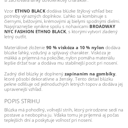
si zachováva ľahký dovolenkový charakter.
Vzor
ETHNO BLACK
dodáva blúzke štýlový vzhľad bez
potreby výrazných doplnkov. Ľahko sa kombinuje s
čiernymi, béžovými, krémovými aj bielymi spodnými dielmi.
Najvýraznejšie vynikne spolu s nohavicami
BROADWAY
NYC FASHION ETHNO BLACK
, s ktorými vytvorí zladený
letný outfit.
Materiálové zloženie
90 % viskóza a 10 % nylon
dodáva
blúzke ľahký, vzdušný a splývavý charakter. Viskóza je
mäkká a príjemná na pokožke, nylon pomáha materiálu
lepšie držať tvar a dodáva mu stabilnejší pocit pri nosení.
Zadný diel blúzky je doplnený
zapínaním na gombíky
,
ktoré pôsobí dekoratívne a žensky. Tento detail blúzku
pekne odlišuje od jednoduchých letných topov a dodáva jej
upravenejší vzhľad.
POPIS STRIHU
Blúzka má pohodlný, voľnejší strih, ktorý prirodzene sedí na
postave a neobopína ju. Vďaka tomu je príjemná aj počas
teplejších dní a poskytuje voľnosť pri nosení.