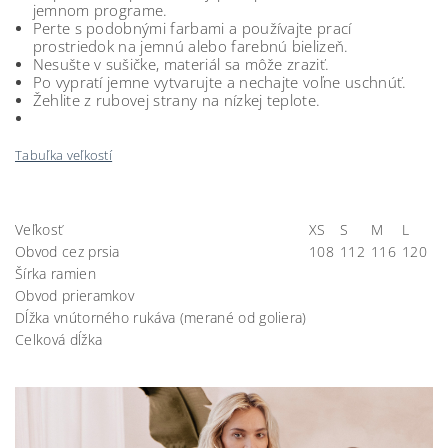
jemnom programe.
Perte s podobnými farbami a používajte prací
prostriedok na jemnú alebo farebnú bielizeň.
Nesušte v sušičke, materiál sa môže zraziť.
Po vypratí jemne vytvarujte a nechajte voľne uschnúť.
Žehlite z rubovej strany na nízkej teplote.
Tabuľka veľkostí
Veľkosť
XS
S
M
L
Obvod cez prsia
108
112
116
120
Šírka ramien
Obvod prieramkov
Dĺžka vnútorného rukáva (merané od goliera)
Celková dĺžka