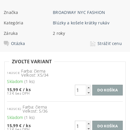
Značka
BROADWAY NYC FASHION
Kategória
Blúzky a košele krátky rukáv
Záruka
2 roky
Otázka
Strážiť cenu
ZVOĽTE VARIANT
Farba: čierna
14635/CIE
Veľkosť: XS/34
Skladom
(1 ks)
15,99 €
/ ks
13 € bez DPH
Farba: čierna
14635/CIE2
Veľkosť: S/36
Skladom
(1 ks)
15,99 €
/ ks
13 € bez DPH