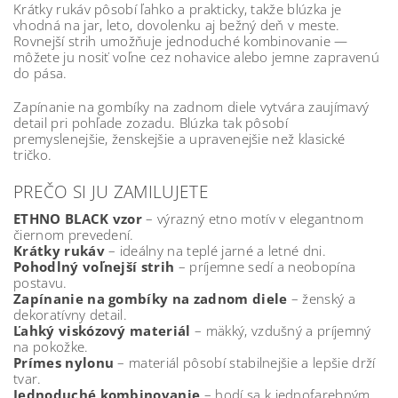
Krátky rukáv pôsobí ľahko a prakticky, takže blúzka je
vhodná na jar, leto, dovolenku aj bežný deň v meste.
Rovnejší strih umožňuje jednoduché kombinovanie —
môžete ju nosiť voľne cez nohavice alebo jemne zapravenú
do pása.
Zapínanie na gombíky na zadnom diele vytvára zaujímavý
detail pri pohľade zozadu. Blúzka tak pôsobí
premyslenejšie, ženskejšie a upravenejšie než klasické
tričko.
PREČO SI JU ZAMILUJETE
ETHNO BLACK vzor
– výrazný etno motív v elegantnom
čiernom prevedení.
Krátky rukáv
– ideálny na teplé jarné a letné dni.
Pohodlný voľnejší strih
– príjemne sedí a neobopína
postavu.
Zapínanie na gombíky na zadnom diele
– ženský a
dekoratívny detail.
Ľahký viskózový materiál
– mäkký, vzdušný a príjemný
na pokožke.
Prímes nylonu
– materiál pôsobí stabilnejšie a lepšie drží
tvar.
Jednoduché kombinovanie
– hodí sa k jednofarebným