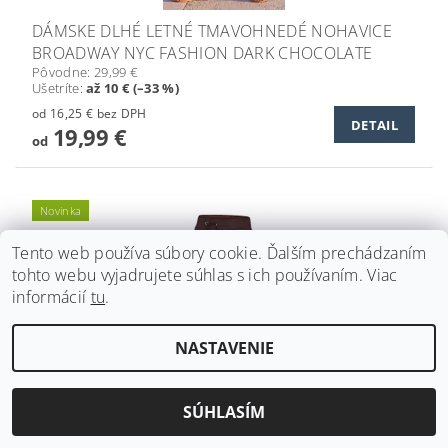
DÁMSKE DLHÉ LETNÉ TMAVOHNEDÉ NOHAVICE
BROADWAY NYC FASHION DARK CHOCOLATE
Pôvodne:
29,99 €
Ušetríte
:
až 10 € (–33 %)
od 16,25 € bez DPH
DETAIL
19,99 €
od
Novinka
Tento web používa súbory cookie. Ďalším prechádzaním
tohto webu vyjadrujete súhlas s ich používaním. Viac
informácií
tu
.
NASTAVENIE
SÚHLASÍM