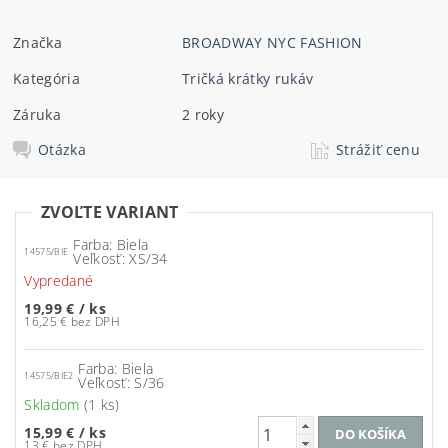
Značka
BROADWAY NYC FASHION
Kategória
Tričká krátky rukáv
Záruka
2 roky
Otázka
Strážiť cenu
ZVOĽTE VARIANT
Farba: Biela
14575/BIE
Veľkosť: XS/34
Vypredané
19,99 €
/ ks
16,25 € bez DPH
Farba: Biela
14575/BIE2
Veľkosť: S/36
Skladom
(1 ks)
15,99 €
/ ks
13 € bez DPH