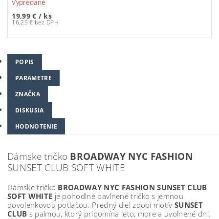
Vypredané
19,99 €
/ ks
16,25 € bez DPH
POPIS
PARAMETRE
ZNAČKA
DISKUSIA
HODNOTENIE
Dámske tričko
BROADWAY NYC FASHION
SUNSET CLUB SOFT WHITE
Dámske tričko
BROADWAY NYC FASHION SUNSET CLUB
SOFT WHITE
je pohodlné bavlnené tričko s jemnou
dovolenkovou potlačou. Predný diel zdobí motív
SUNSET
CLUB
s palmou, ktorý pripomína leto, more a uvoľnené dni.