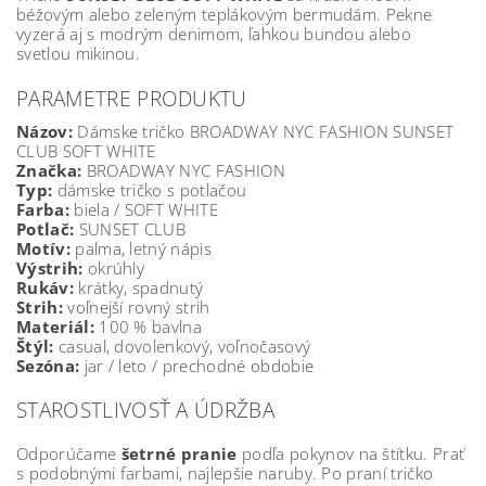
béžovým alebo zeleným teplákovým bermudám. Pekne
vyzerá aj s modrým denimom, ľahkou bundou alebo
svetlou mikinou.
PARAMETRE PRODUKTU
Názov:
Dámske tričko BROADWAY NYC FASHION SUNSET
CLUB SOFT WHITE
Značka:
BROADWAY NYC FASHION
Typ:
dámske tričko s potlačou
Farba:
biela / SOFT WHITE
Potlač:
SUNSET CLUB
Motív:
palma, letný nápis
Výstrih:
okrúhly
Rukáv:
krátky, spadnutý
Strih:
voľnejší rovný strih
Materiál:
100 % bavlna
Štýl:
casual, dovolenkový, voľnočasový
Sezóna:
jar / leto / prechodné obdobie
STAROSTLIVOSŤ A ÚDRŽBA
Odporúčame
šetrné pranie
podľa pokynov na štítku. Prať
s podobnými farbami, najlepšie naruby. Po praní tričko