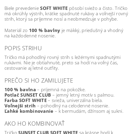
Biele prevedenie
SOFT WHITE
pôsobí sviežo a čisto. Tričko
má okrúhly výstrih, krátke spadnuté rukávy a voľnejší rovný
strih, ktorý sa príjemne nosí a neobmedzuje v pohybe.
Materiál zo
100 % bavlny
je mäkký, priedušný a vhodný
na každodenné nosenie.
POPIS STRIHU
Tričko má pohodlný rovný strih s ležérnymi spadnutými
rukávmi. Nie je obtiahnuté, preto sa hodí na voľný čas,
cestovanie aj letné outfity.
PREČO SI HO ZAMILUJETE
100 % bavlna
– príjemná na pokožke.
Potlač SUNSET CLUB
– jemný letný motív s palmou.
Farba SOFT WHITE
– svieža, univerzálna biela.
Voľnejší strih
– pohodlný na celodenné nosenie.
Ľahké kombinovanie
– k bermudám, džínsom aj sukni.
AKO HO KOMBINOVAŤ
Tričko
SUNSET CLUB SOFT WHITE
sa krásne hodí k