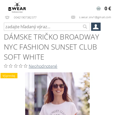
0 €
s.wear.snv1@gmail.com
00421907382377
DÁMSKE TRIČKO BROADWAY
NYC FASHION SUNSET CLUB
SOFT WHITE
Neohodnotené
Výpredaj