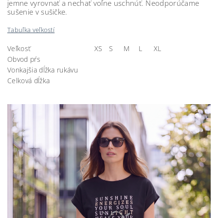
jemne vyrovnať a nechať voľne uschnúť. Neodporúčame
sušenie v sušičke.
Tabuľka veľkostí
Veľkosť
XS
S
M
L
XL
Obvod pŕs
Vonkajšia dĺžka rukávu
Celková dĺžka