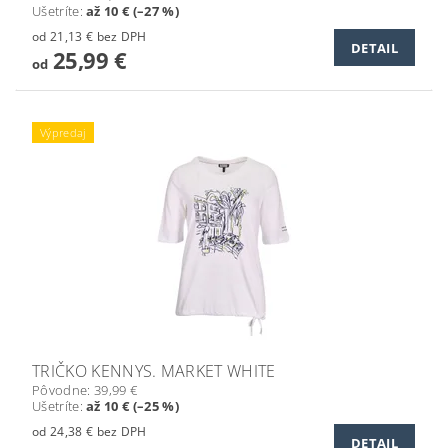
Ušetríte
:
až 10 € (–27 %)
od 21,13 € bez DPH
DETAIL
25,99 €
od
Výpredaj
TRIČKO KENNYS. MARKET WHITE
Pôvodne:
39,99 €
Ušetríte
:
až 10 € (–25 %)
od 24,38 € bez DPH
DETAIL