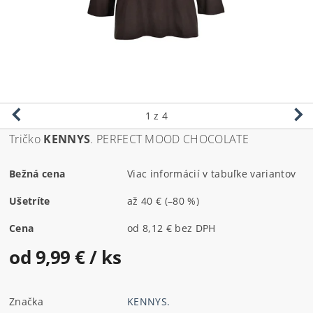
1
z 4
Tričko
KENNYS
. PERFECT MOOD CHOCOLATE
Bežná cena
Viac informácií v tabuľke variantov
Ušetríte
až
40 €
(–80 %)
Cena
od 8,12 € bez DPH
od 9,99 €
/ ks
Značka
KENNYS.