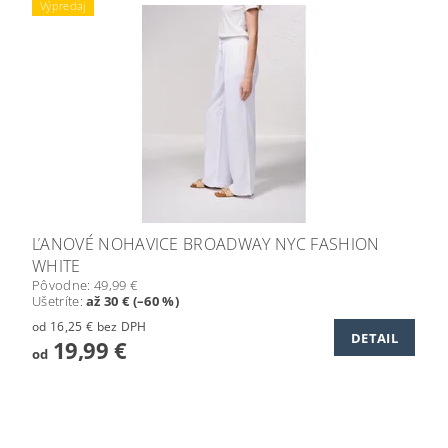
Výpredaj
ĽANOVÉ NOHAVICE BROADWAY NYC FASHION
WHITE
Pôvodne:
49,99 €
Ušetríte
:
až 30 € (–60 %)
od 16,25 € bez DPH
DETAIL
19,99 €
od