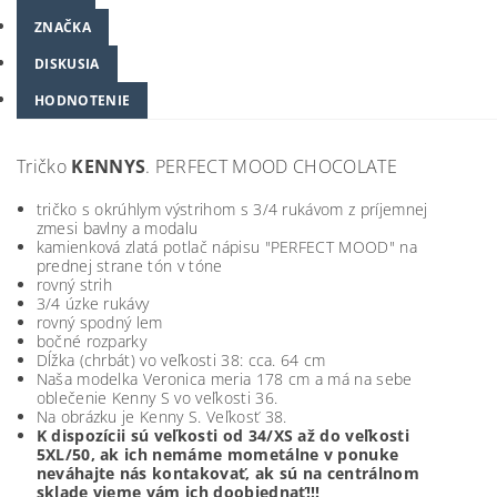
ZNAČKA
DISKUSIA
HODNOTENIE
Tričko
KENNYS
. PERFECT MOOD CHOCOLATE
tričko s okrúhlym výstrihom s 3/4 rukávom z príjemnej
zmesi bavlny a modalu
kamienková zlatá potlač nápisu "PERFECT MOOD" na
prednej strane tón v tóne
rovný strih
3/4 úzke rukávy
rovný spodný lem
bočné rozparky
Dĺžka (chrbát) vo veľkosti 38: cca. 64 cm
Naša modelka Veronica meria 178 cm a má na sebe
oblečenie Kenny S vo veľkosti 36.
Na obrázku je Kenny S. Veľkosť 38.
K dispozícii sú veľkosti od 34/XS až do veľkosti
5XL/50, ak ich nemáme mometálne v ponuke
neváhajte nás kontakovať, ak sú na centrálnom
sklade vieme vám ich doobjednať!!!