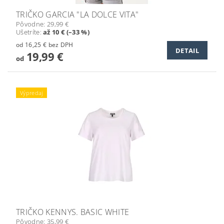
TRIČKO GARCIA "LA DOLCE VITA"
Pôvodne:
29,99 €
Ušetríte
:
až 10 € (–33 %)
od 16,25 € bez DPH
DETAIL
19,99 €
od
Výpredaj
TRIČKO KENNYS. BASIC WHITE
Pôvodne:
35,99 €