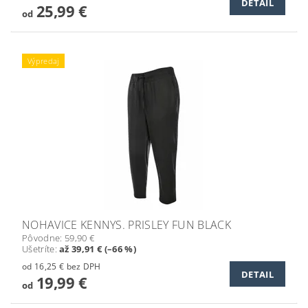
DETAIL
25,99 €
od
Výpredaj
NOHAVICE KENNYS. PRISLEY FUN BLACK
Pôvodne:
59,90 €
Ušetríte
:
až 39,91 € (–66 %)
od 16,25 € bez DPH
DETAIL
19,99 €
od