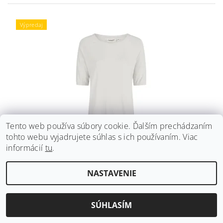
Výpredaj
Tento web používa súbory cookie. Ďalším prechádzaním
tohto webu vyjadrujete súhlas s ich používaním. Viac
PULÓVER BROADWAY NYC FASHION WHITE
informácií
tu
.
Pôvodne:
39,99 €
Ušetríte
:
až 34 € (–85 %)
NASTAVENIE
od 4,87 € bez DPH
DETAIL
5,99 €
od
SÚHLASÍM
Výpredaj