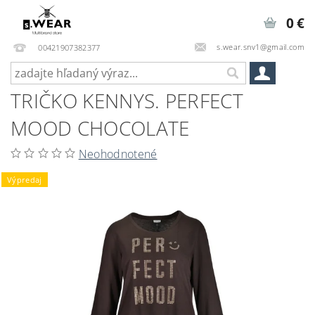
0 €
s.wear.snv1@gmail.com
00421907382377
TRIČKO KENNYS. PERFECT
MOOD CHOCOLATE
Neohodnotené
Výpredaj