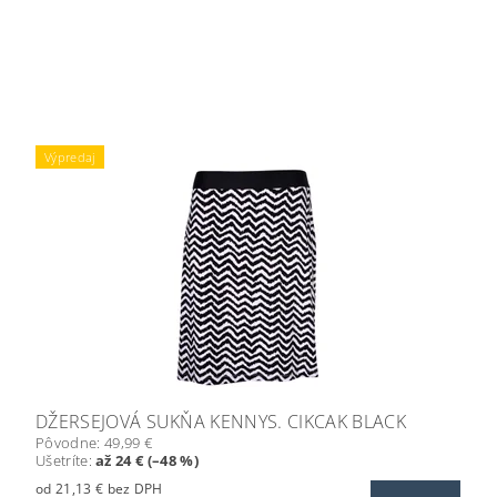
Výpredaj
DŽERSEJOVÁ SUKŇA KENNYS. CIKCAK BLACK
Pôvodne:
49,99 €
Ušetríte
:
až 24 € (–48 %)
od 21,13 € bez DPH