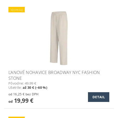
Výpredaj
ĽANOVÉ NOHAVICE BROADWAY NYC FASHION
STONE
Pôvodne:
49,99 €
Ušetríte
:
až 30 € (–60 %)
od 16,25 € bez DPH
DETAIL
19,99 €
od