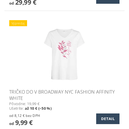
29,99 €
od
Výpredaj
TRIČKO DO V BROADWAY NYC FASHION AFFINITY
WHITE
Pôvodne:
19,99 €
Ušetríte
:
až 10 € (–50 %)
od 8,12 € bez DPH
DETAIL
9,99 €
od