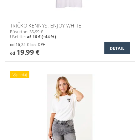
TRIČKO KENNYS. ENJOY WHITE
Pôvodne:
35,99 €
Ušetríte
:
až 16 € (–44 %)
od 16,25 € bez DPH
DETAIL
19,99 €
od
Výpredaj