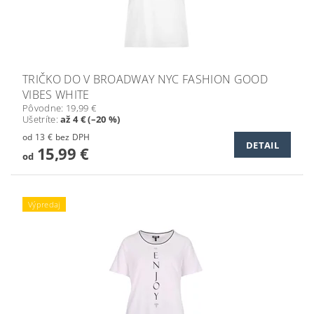
TRIČKO DO V BROADWAY NYC FASHION GOOD
VIBES WHITE
Pôvodne:
19,99 €
Ušetríte
:
až 4 € (–20 %)
od 13 € bez DPH
DETAIL
15,99 €
od
Výpredaj