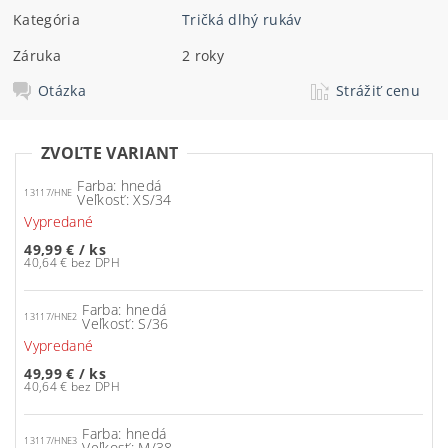
Kategória
Tričká dlhý rukáv
Záruka
2 roky
Otázka
Strážiť cenu
ZVOĽTE VARIANT
Farba: hnedá
13117/HNE
Veľkosť: XS/34
Vypredané
49,99 €
/ ks
40,64 € bez DPH
Farba: hnedá
13117/HNE2
Veľkosť: S/36
Vypredané
49,99 €
/ ks
40,64 € bez DPH
Farba: hnedá
13117/HNE3
Veľkosť: M/38