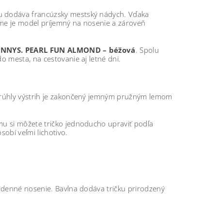
čku dodáva francúzsky mestský nádych. Vďaka
me je model príjemný na nosenie a zároveň
ENNYS. PEARL FUN ALMOND – béžová
. Spolu
 do mesta, na cestovanie aj letné dni.
Okrúhly výstrih je zakončený jemným pružným lemom
mu si môžete tričko jednoducho upraviť podľa
sobí veľmi lichotivo.
odenné nosenie. Bavlna dodáva tričku prirodzený