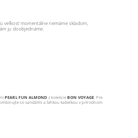
anú veľkosť momentálne nemáme skladom,
 vám ju doobjednáme.
ami
PEARL FUN ALMOND
z kolekcie
BON VOYAGE
. Pre
kombinujte so sandálmi a ľahkou kabelkou v prírodnom