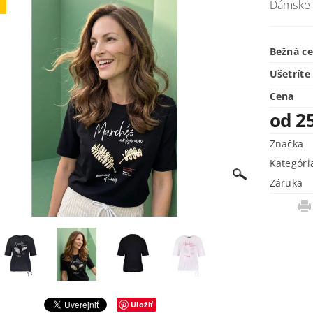
Dámske t
j
Bežná c
Ušetríte
Cena
od 2
Značka
Kategóri
Záruka
Uložiť