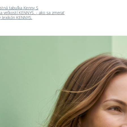
stná tabuľka Kenny S
a veľkostí KENNYS. - ako sa zmerať
 lexikón KENNYS.