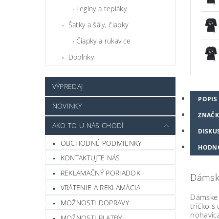
Legíny a tepláky
Šatky a šály, čiapky
Čiapky a rukavice
Doplnky
VÝPREDAJ
POPIS
NOVINKY
ZNAČK
AKO TO U NÁS CHODÍ
DISKU
OBCHODNÉ PODMIENKY
HODN
KONTAKTUJTE NÁS
REKLAMAČNÝ PORIADOK
Dámske
VRÁTENIE A REKLAMÁCIA
Dámske 
MOŽNOSTI DOPRAVY
tričko s
nohavica
MOŽNOSTI PLATBY