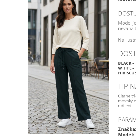
DOSTU
Model j
neváhajt
Na ilust
DOST
BLACK – 
WHITE – 
HIBISCUS
TIP 
Čierne tr
mestský o
odtieni.
PARA
Značka
Model: