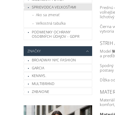
SPRIEVODCA VEĽKOSŤAMI
Prednú 
voľnejš
Ako sa zmerať
lichotivý
Veľkostná tabuľka
Čierna v
vytvoria
PODMIENKY OCHRANY
OSOBNÝCH ÚDAJOV - GDPR
STRIH 
ZNAČKY
Model
M
a predĺž
BROADWAY NYC FASHION
Spodný 
GARCIA
postavy 
KENNYS.
Dĺžka od
MULTIBRAND
MATER
ZABAIONE
Materiál
komfort,
Materiá