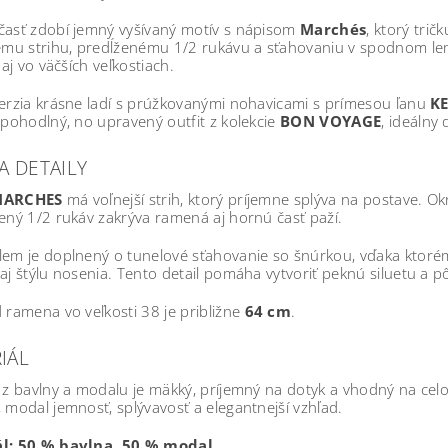
časť zdobí jemný vyšívaný motív s nápisom
Marchés
, ktorý tri
iemu strihu, predĺženému 1/2 rukávu a sťahovaniu v spodnom le
 aj vo väčších veľkostiach.
erzia krásne ladí s prúžkovanými nohavicami s prímesou ľanu
K
 pohodlný, no upravený outfit z kolekcie
BON VOYAGE
, ideálny
A DETAILY
ARCHES
má voľnejší strih, ktorý príjemne splýva na postave. 
ený 1/2 rukáv zakrýva ramená aj hornú časť paží.
lem je doplnený o tunelové sťahovanie so šnúrkou, vďaka ktoré
aj štýlu nosenia. Tento detail pomáha vytvoriť peknú siluetu a pô
 ramena vo veľkosti 38 je približne
64 cm
.
IÁL
 z bavlny a modalu je mäkký, príjemný na dotyk a vhodný na cel
 modal jemnosť, splývavosť a elegantnejší vzhľad.
l: 50 % bavlna, 50 % modal