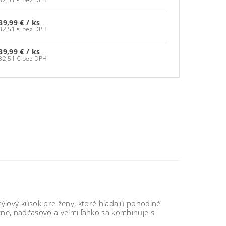
39,99 €
/ ks
32,51 € bez DPH
39,99 €
/ ks
32,51 € bez DPH
týlový kúsok pre ženy, ktoré hľadajú pohodlné
ne, nadčasovo a veľmi ľahko sa kombinuje s