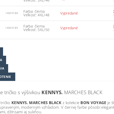
Veľkosť: 3XL/46
Farba: čierna
Vypredané
14587/CIE8
Veľkosť: 4XL/48
Farba: čierna
Vypredané
14587/CIE9
Veľkosť: 5XL/50
A
SIA
OTENIE
 tričko s výšivkou
KENNYS.
MARCHES BLACK
tričko
KENNYS. MARCHES BLACK
z kolekcie
BON VOYAGE
je š
 upraveným, moderným vzhľadom. V čiernej farbe pôsobí elegant
mi, džínsami aj sukňou.