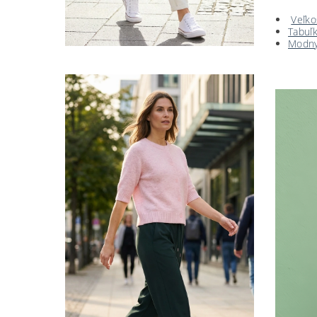
Veľko
Tabuľk
Modny