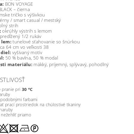
a:
BON VOYAGE
LACK – čierna
ske tričko s výšivkou
érny / smart casual / mestský
ľný strih
:
okrúhly výstrih s lemom
predĺžený 1/2 rukáv
 lem:
tunelové sťahovanie so šnúrkou
ca 64 cm vo veľkosti 38
diel:
vyšívaný motív
l:
50 % bavlna, 50 % modal
sti materiálu:
mäkký, príjemný, splývavý, pohodlný
STLIVOSŤ
 pranie pri
30 °C
aruby
s podobnými farbami
ať prací prostriedok na chúlostivé tkaniny
 naruby
 nežehliť priamo