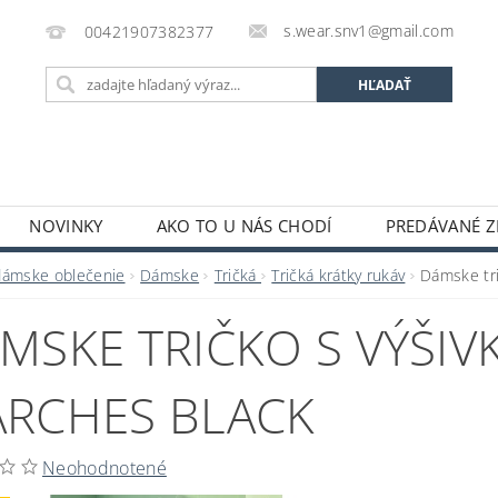
s.wear.snv1@gmail.com
00421907382377
NOVINKY
AKO TO U NÁS CHODÍ
PREDÁVANÉ Z
ENIE OBCHODU
KONTAKTY
O S.WEAR
OBCH
dámske oblečenie
Dámske
Tričká
Tričká krátky rukáv
Dámske tr
MSKE TRIČKO S VÝŠIV
RCHES BLACK
Neohodnotené