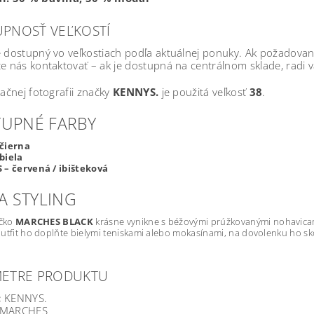
PNOSŤ VEĽKOSTÍ
e dostupný vo veľkostiach podľa aktuálnej ponuky. Ak požadov
e nás kontaktovať – ak je dostupná na centrálnom sklade, radi
račnej fotografii značky
KENNYS.
je použitá veľkosť
38
.
UPNÉ FARBY
čierna
biela
 – červená / ibišteková
NA STYLING
ičko
MARCHES BLACK
krásne vynikne s béžovými prúžkovanými nohavic
utfit ho doplňte bielymi teniskami alebo mokasínami, na dovolenku ho s
METRE PRODUKTU
:
KENNYS.
MARCHES