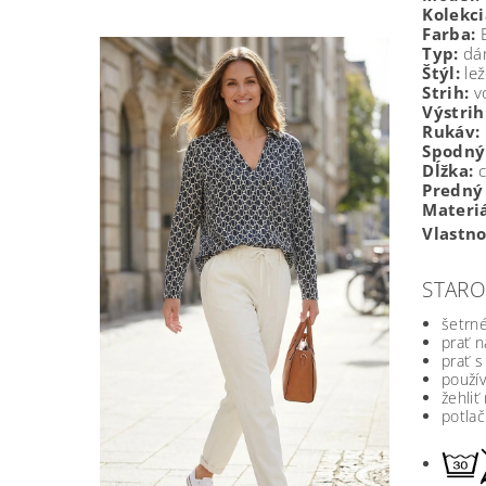
Kolekci
Farba:
B
Typ:
dám
Štýl:
lež
Strih:
vo
Výstrih
Rukáv:
Spodný
Dĺžka:
c
Predný 
Materiá
Vlastno
STARO
šetrné
prať n
prať 
použív
žehliť
potlač