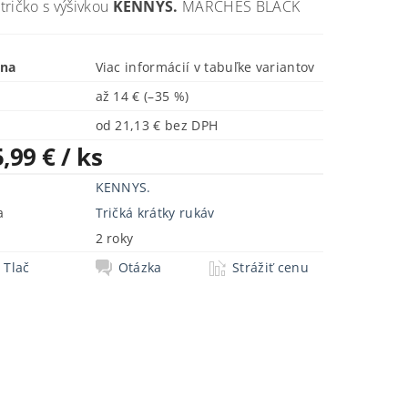
ričko s výšivkou
KENNYS.
MARCHES BLACK
ena
Viac informácií v tabuľke variantov
až
14 €
(–35 %)
od 21,13 € bez DPH
5,99 €
/ ks
KENNYS.
a
Tričká krátky rukáv
2 roky
Tlač
Otázka
Strážiť cenu