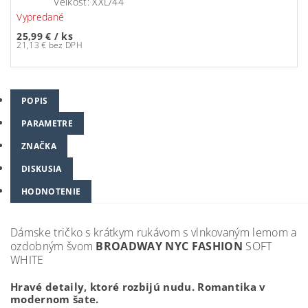
Veľkosť: XXL/44
Vypredané
25,99 €
/ ks
21,13 € bez DPH
POPIS
PARAMETRE
ZNAČKA
DISKUSIA
HODNOTENIE
Dámske tričko s krátkym rukávom s vlnkovaným lemom a
ozdobným švom
BROADWAY NYC FASHION
SOFT
WHITE
Hravé detaily, ktoré rozbijú nudu. Romantika v
modernom šate.