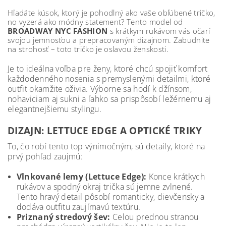
Hľadáte kúsok, ktorý je pohodlný ako vaše obľúbené tričko,
no vyzerá ako módny statement? Tento model od
BROADWAY NYC FASHION
s krátkym rukávom vás očarí
svojou jemnosťou a prepracovaným dizajnom. Zabudnite
na strohosť – toto tričko je oslavou ženskosti.
Je to ideálna voľba pre ženy, ktoré chcú spojiť komfort
každodenného nosenia s premyslenými detailmi, ktoré
outfit okamžite oživia. Výborne sa hodí k džínsom,
nohaviciam aj sukni a ľahko sa prispôsobí ležérnemu aj
elegantnejšiemu stylingu.
DIZAJN: LETTUCE EDGE A OPTICKÉ TRIKY
To, čo robí tento top výnimočným, sú detaily, ktoré na
prvý pohľad zaujmú:
Vlnkované lemy (Lettuce Edge):
Konce krátkych
rukávov a spodný okraj trička sú jemne zvlnené.
Tento hravý detail pôsobí romanticky, dievčensky a
dodáva outfitu zaujímavú textúru.
Priznaný stredový šev:
Celou prednou stranou