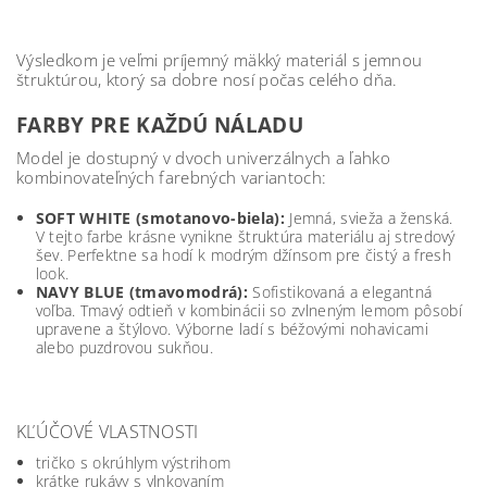
Výsledkom je veľmi príjemný mäkký materiál s jemnou
štruktúrou, ktorý sa dobre nosí počas celého dňa.
FARBY PRE KAŽDÚ NÁLADU
Model je dostupný v dvoch univerzálnych a ľahko
kombinovateľných farebných variantoch:
SOFT WHITE (smotanovo-biela):
Jemná, svieža a ženská.
V tejto farbe krásne vynikne štruktúra materiálu aj stredový
šev. Perfektne sa hodí k modrým džínsom pre čistý a fresh
look.
NAVY BLUE (tmavomodrá):
Sofistikovaná a elegantná
voľba. Tmavý odtieň v kombinácii so zvlneným lemom pôsobí
upravene a štýlovo. Výborne ladí s béžovými nohavicami
alebo puzdrovou sukňou.
KĽÚČOVÉ VLASTNOSTI
tričko s okrúhlym výstrihom
krátke rukávy s vlnkovaním