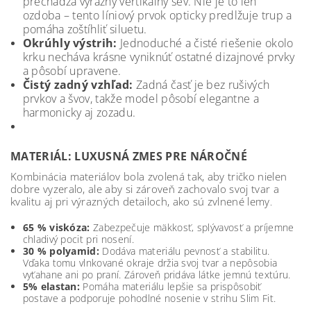
prechádza výrazný vertikálny šev. Nie je to len
ozdoba – tento líniový prvok opticky predlžuje trup a
pomáha zoštíhliť siluetu.
Okrúhly výstrih:
Jednoduché a čisté riešenie okolo
krku necháva krásne vyniknúť ostatné dizajnové prvky
a pôsobí upravene.
Čistý zadný vzhľad:
Zadná časť je bez rušivých
prvkov a švov, takže model pôsobí elegantne a
harmonicky aj zozadu.
MATERIÁL: LUXUSNÁ ZMES PRE NÁROČNÉ
Kombinácia materiálov bola zvolená tak, aby tričko nielen
dobre vyzeralo, ale aby si zároveň zachovalo svoj tvar a
kvalitu aj pri výrazných detailoch, ako sú zvlnené lemy
.
65 % viskóza:
Zabezpečuje mäkkosť, splývavosť a príjemne
chladivý pocit pri nosení.
30 % polyamid:
Dodáva materiálu pevnosť a stabilitu.
Vďaka tomu vlnkované okraje držia svoj tvar a nepôsobia
vyťahane ani po praní. Zároveň pridáva látke jemnú textúru.
5% elastan:
Pomáha materiálu lepšie sa prispôsobiť
postave a podporuje pohodlné nosenie v strihu Slim Fit.