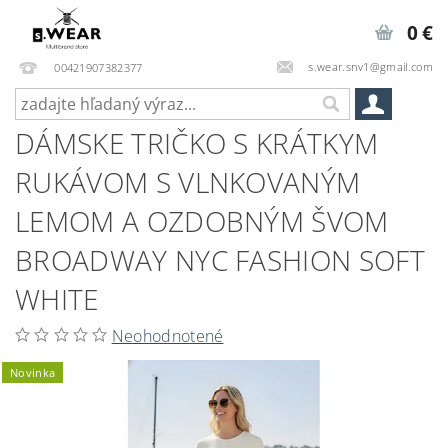
0 €
s.wear.snv1@gmail.com
00421907382377
DÁMSKE TRIČKO S KRÁTKYM
RUKÁVOM S VLNKOVANÝM
LEMOM A OZDOBNÝM ŠVOM
BROADWAY NYC FASHION SOFT
WHITE
Neohodnotené
Novinka