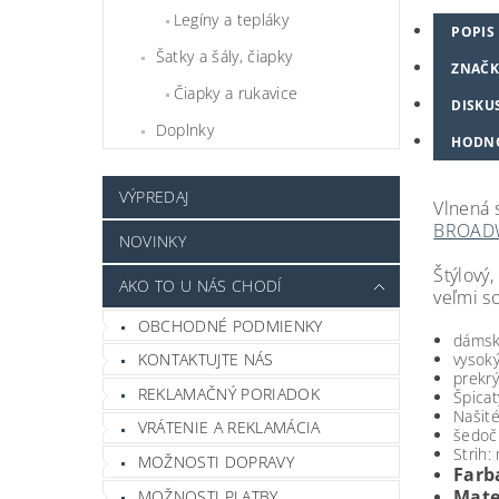
Legíny a tepláky
POPIS
Šatky a šály, čiapky
ZNAČK
Čiapky a rukavice
DISKU
Doplnky
HODN
VÝPREDAJ
Vlnená
BROADW
NOVINKY
Štýlový,
AKO TO U NÁS CHODÍ
veľmi so
OBCHODNÉ PODMIENKY
dámsk
KONTAKTUJTE NÁS
vysok
prekrý
REKLAMAČNÝ PORIADOK
Špicat
Našité
VRÁTENIE A REKLAMÁCIA
šedoči
Strih:
MOŽNOSTI DOPRAVY
Farba
Mate
MOŽNOSTI PLATBY