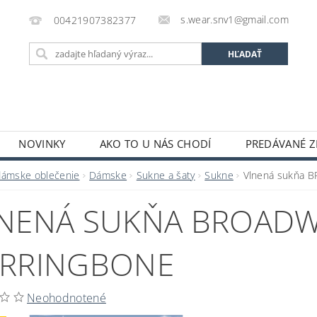
s.wear.snv1@gmail.com
00421907382377
NOVINKY
AKO TO U NÁS CHODÍ
PREDÁVANÉ Z
ENIE OBCHODU
KONTAKTY
O S.WEAR
OBCH
dámske oblečenie
Dámske
Sukne a šaty
Sukne
Vlnená sukňa 
NENÁ SUKŇA BROADW
RRINGBONE
Neohodnotené