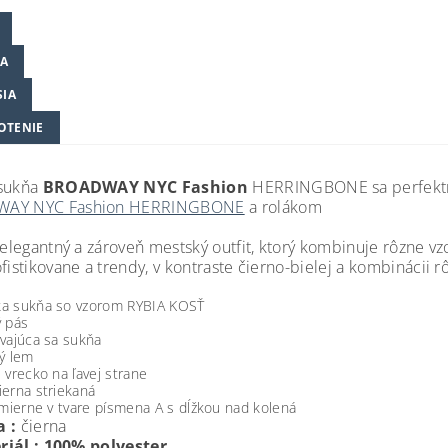
A
SIA
OTENIE
 sukňa
BROADWAY NYC Fashion
HERRINGBONE sa perfektn
AY NYC Fashion HERRINGBONE
a rolákom
 elegantný a zároveň mestský outfit, ktorý kombinuje rôzne vz
fistikovane a trendy, v kontraste čierno-bielej a kombinácii 
a sukňa so vzorom RYBIA KOSŤ
ý pás
vajúca sa sukňa
ý lem
 vrecko na ľavej strane
erna striekaná
 mierne v tvare písmena A s dĺžkou nad kolená
 :
čierna
riál : 100% polyester