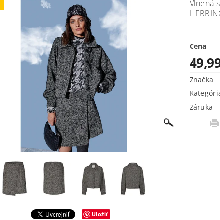
Vlnená 
j
HERRI
Cena
49,9
Značka
Kategóri
Záruka
Uložiť