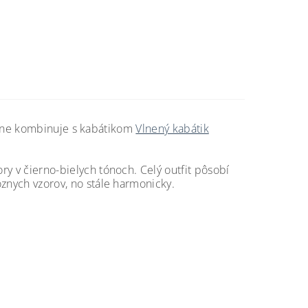
e kombinuje s kabátikom
Vlnený kabátik
ory v čierno-bielych tónoch. Celý outfit pôsobí
rôznych vzorov, no stále harmonicky.