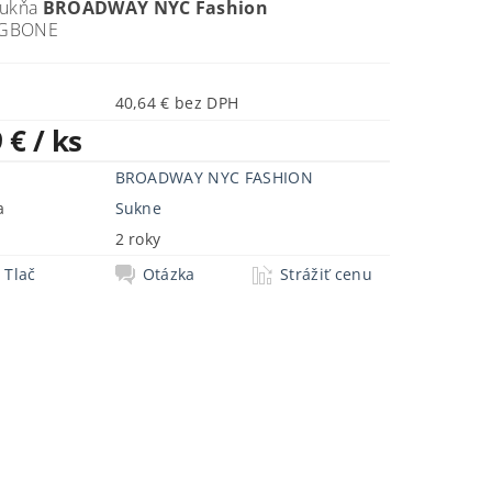
sukňa
BROADWAY NYC Fashion
NGBONE
40,64 € bez DPH
9 €
/ ks
BROADWAY NYC FASHION
a
Sukne
2 roky
Tlač
Otázka
Strážiť cenu