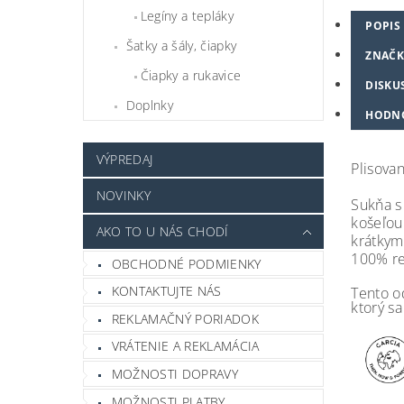
Legíny a tepláky
POPIS
Šatky a šály, čiapky
ZNAČK
Čiapky a rukavice
DISKU
Doplnky
HODN
VÝPREDAJ
Plisova
NOVINKY
Sukňa s
košeľou
AKO TO U NÁS CHODÍ
krátkym
100% re
OBCHODNÉ PODMIENKY
KONTAKTUJTE NÁS
Tento o
ktorý s
REKLAMAČNÝ PORIADOK
VRÁTENIE A REKLAMÁCIA
MOŽNOSTI DOPRAVY
MOŽNOSTI PLATBY