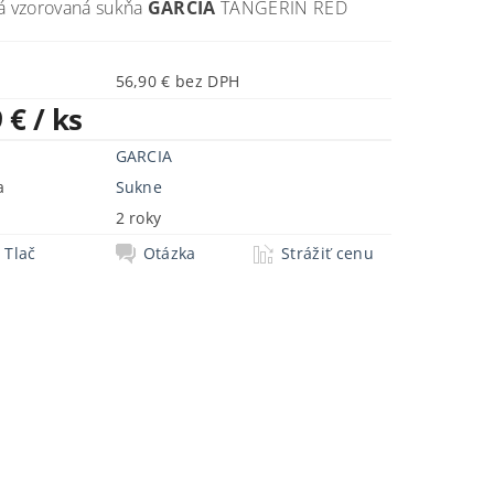
ná vzorovaná sukňa
GARCIA
TANGERIN RED
56,90 € bez DPH
9 €
/ ks
GARCIA
a
Sukne
2 roky
Tlač
Otázka
Strážiť cenu