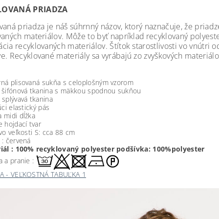
LOVANÁ PRIADZA
vaná priadza je náš súhrnný názov, ktorý naznačuje, že priad
vaných materiálov. Môže to byť napríklad
recyklovaný polyeste
ia recyklovaných materiálov. Štítok starostlivosti vo vnútri 
e. Recyklované materiály sa vyrábajú zo zvyškových materiálov
ná plisovaná sukňa s celoplošným vzorom
 šifónová tkanina s mäkkou spodnou sukňou
splývavá tkanina
úci elastický pás
 midi dĺžka
 hojdací tvar
vo veľkosti S: cca 88 cm
: červená
iál : 100% recyklovaný polyester
podšívka: 100%polyester
 a pranie :
A - VEĽKOSTNÁ TABUĽKA 1