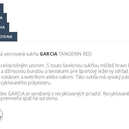
A
SIA
OTENIE
ná vzorovaná sukňa
GARCIA
TANGERIN RED
 celoplošným vzorom. S touto farebnou sukňou môžeš hravo k
 a džínsovou bundou a teniskami pre športový ležérny vzhľad.
 rukávom a svetríkom alebo sakom. Táto sukňa má vysoký pás, e
cyklovaného polyesteru.
dev GARCIA je vyrobený z recyklovaných priadzí. Recyklované
a premieňa späť na surovinu.