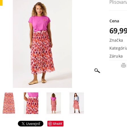
Plisova
j
Cena
69,9
Značka
Kategóri
Záruka
Uložiť