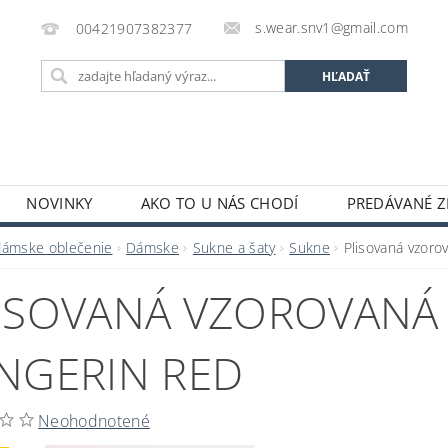
s.wear.snv1@gmail.com
00421907382377
NOVINKY
AKO TO U NÁS CHODÍ
PREDÁVANÉ Z
ENIE OBCHODU
KONTAKTY
O S.WEAR
OBCH
dámske oblečenie
Dámske
Sukne a šaty
Sukne
Plisovaná vzor
ISOVANÁ VZOROVANÁ
NGERIN RED
Neohodnotené