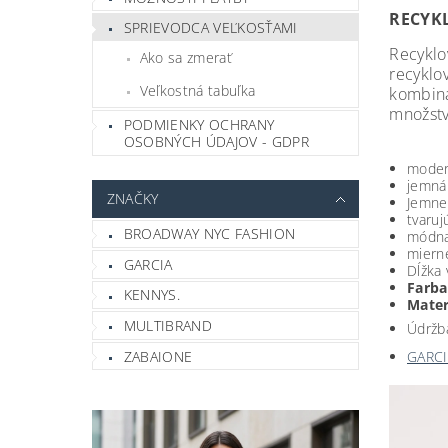
RECYK
SPRIEVODCA VEĽKOSŤAMI
Recyklo
Ako sa zmerať
recyklo
Veľkostná tabuľka
kombinác
množstv
PODMIENKY OCHRANY
OSOBNÝCH ÚDAJOV - GDPR
moder
jemná
ZNAČKY
Jemne 
tvaruj
BROADWAY NYC FASHION
módna
mierne
GARCIA
Dĺžka 
Farba
KENNYS.
Mater
MULTIBRAND
Údržba
ZABAIONE
GARCI