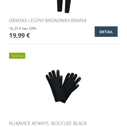
DÁMSKE LEGÍNY BROADWAY BRANA
16,25 € bez DPH
DETAIL
19,99 €
Novinka
RUKAVICE KENNYS. BOUCLEE BLACK