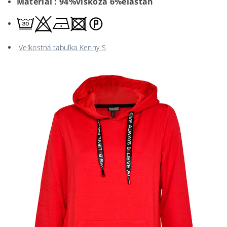
Materiál
: 94%viskóza 6%elastan
Veľkostná tabuľka Kenny S