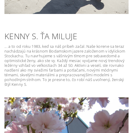
KENNY S. ŤA MILUJE
... a to od roku 1983, keď sa náš príbeh začal. Naše korene sa teraz
nachádzajú na krásnom Bodamskom jazere založenom v idylickom
Stockachu. Tu navrhujeme s vášnivým tímom pre sebavedomé a
optimistické ženy, ako ste vy. Každý mesiac vyvíjame nový trendový
ležérny vzhľad vo veľkostiach 34 až 50. Aktívni a veselí, ste rovnako
nadšení ako my sviežimi farbami a potlačami, novými módnymi
témami, skvelými materiálmi a prepracovanejšími modelmi s
pohodlným strihom. To je presne to, čo robí náš uvoľnený, ženský
štýl Kenny S.