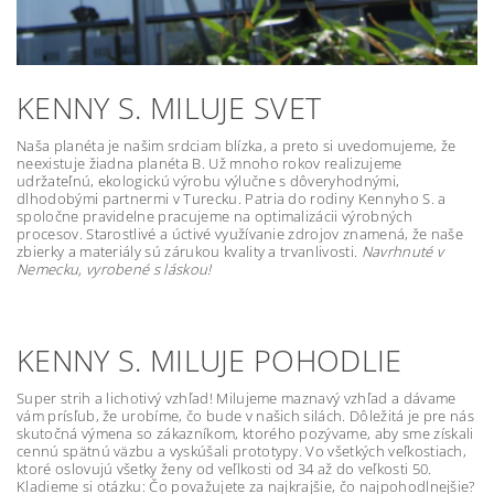
KENNY S. MILUJE SVET
Naša planéta je našim srdciam blízka, a preto si uvedomujeme, že
neexistuje žiadna planéta B. Už mnoho rokov realizujeme
udržateľnú, ekologickú výrobu výlučne s dôveryhodnými,
dlhodobými partnermi v Turecku. Patria do rodiny Kennyho S. a
spoločne pravidelne pracujeme na optimalizácii výrobných
procesov. Starostlivé a úctivé využívanie zdrojov znamená, že naše
zbierky a materiály sú zárukou kvality a trvanlivosti.
Navrhnuté v
Nemecku, vyrobené s láskou!
KENNY S. MILUJE POHODLIE
Super strih a lichotivý vzhľad! Milujeme maznavý vzhľad a dávame
vám prísľub, že urobíme, čo bude v našich silách. Dôležitá je pre nás
skutočná výmena so zákazníkom, ktorého pozývame, aby sme získali
cennú spätnú väzbu a vyskúšali prototypy. Vo všetkých veľkostiach,
ktoré oslovujú všetky ženy od veľlkosti od 34 až do veľkosti 50.
Kladieme si otázku: Čo považujete za najkrajšie, čo najpohodlnejšie?