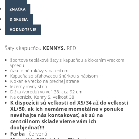
ZNAČKA
DISKUSIA
HODNOTENIE
Šaty s kapucňou
KENNYS.
RED
športové teplákové šaty s kapucňou a klokaním vreckom
vpredu
úzke dlhé rukávy s patentom
Kapucňa so sťahovacou šnúrkou s nápisom
Klokanie vrecko na prednej strane
ležérny rovný strih
Dĺžka (vpredu) vo veľ. 38: cca 92 cm
Na obrázku Kenny S. Veľkosť 38
K dispozícii sú veľkosti od XS/34 až do veľkosti
XL/50, ak ich nemáme mometálne v ponuke
neváhajte nás kontakovať, ak sú na
centrálnom sklade vieme vám ich
doobjednať!!!
Farba
: červená