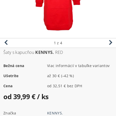
1
z 4
Šaty s kapucňou
KENNYS.
RED
Bežná cena
Viac informácií v tabuľke variantov
Ušetríte
až
30 €
(–42 %)
Cena
od 32,51 € bez DPH
od 39,99 €
/ ks
Značka
KENNYS.