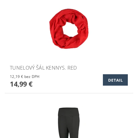
TUNELOVÝ ŠÁL KENNYS. RED
12,19 € bez DPH
DETAIL
14,99 €