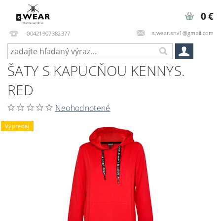
0 €
s.wear.snv1@gmail.com
00421907382377
ŠATY S KAPUCŇOU KENNYS.
RED
Neohodnotené
Výpredaj