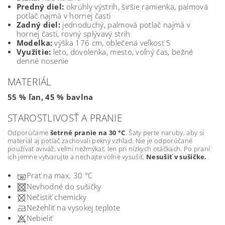
Predný diel:
okrúhly výstrih, širšie ramienka, palmová
potlač najmä v hornej časti
Zadný diel:
jednoduchý, palmová potlač najmä v
hornej časti, rovný splývavý strih
Modelka:
výška 176 cm, oblečená veľkosť S
Využitie:
leto, dovolenka, mesto, voľný čas, bežné
denné nosenie
MATERIÁL
55 % ľan, 45 % bavlna
STAROSTLIVOSŤ A PRANIE
Odporúčame
šetrné pranie na 30 °C
. Šaty perte naruby, aby si
materiál aj potlač zachovali pekný vzhľad. Nie je odporúčané
používať aviváž, veľmi nežmýkať, len pri nízkych otáčkach.
Po praní
ich jemne vytvarujte a nechajte voľne vysušiť.
Nesušiť v sušičke.
Prať na max. 30 °C
Nevhodné do sušičky
Nečistiť chemicky
Nežehliť na vysokej teplote
Nebieliť