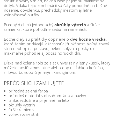
štruktúrovaný vzhľad, bavlna zase príjemnú mäkkosť na
dotyk. Vďaka tejto kombinácii sú šaty pohodlné na bežné
nosenie, dovolenku, prechádzky mestom aj letné
voľnočasové outfity.
Predný diel má jednoduchý
okrúhly výstrih
a širšie
ramienka, ktoré pohodlne sedia na ramenách.
Bočné diely sú prakticky doplnené o
dve bočné vrecká
,
ktoré šatám pridávajú ležérnosť aj funkčnosť. Voľný, rovný
strih neobopína postavu, pekne splýva a poskytuje
maximálne pohodlie aj počas horúcich dní.
Dĺžka nad kolená robí zo šiat univerzálny letný kúsok, ktorý
môžete nosiť samostatne alebo doplniť ľahkou košeľou,
rifľovou bundou či jemným kardigánom.
PREČO SI ICH ZAMILUJETE
prírodná zelená farba
prírodný materiál s obsahom ľanu a bavlny
ľahké, vzdušné a príjemné na leto
okrúhly výstrih
širšie ramienka
voľný, rovný strih