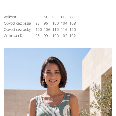
Veľkosť
S
M
L
XL
XXL
Obvod cez prsia
92
96
100
104
108
Obvod cez boky
100
106
110
116
120
Celková dĺžka
98
99
100
102
102