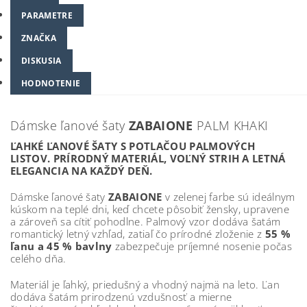
PARAMETRE
ZNAČKA
DISKUSIA
HODNOTENIE
Dámske ľanové šaty
ZABAIONE
PALM KHAKI
ĽAHKÉ ĽANOVÉ ŠATY S POTLAČOU PALMOVÝCH
LISTOV. PRÍRODNÝ MATERIÁL, VOĽNÝ STRIH A LETNÁ
ELEGANCIA NA KAŽDÝ DEŇ.
Dámske ľanové šaty
ZABAIONE
v zelenej farbe sú ideálnym
kúskom na teplé dni, keď chcete pôsobiť žensky, upravene
a zároveň sa cítiť pohodlne. Palmový vzor dodáva šatám
romantický letný vzhľad, zatiaľ čo prírodné zloženie z
55 %
ľanu a 45 % bavlny
zabezpečuje príjemné nosenie počas
celého dňa.
Materiál je ľahký, priedušný a vhodný najmä na leto. Ľan
dodáva šatám prirodzenú vzdušnosť a mierne