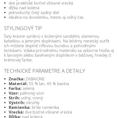
dve praktické bočné všívané vrecká
dĺžka nad kolená
jednoduchý čistý zadný diel
ideálne na dovolenku, mesto aj voľný čas
STYLINGOVÝ TIP
Šaty krásne vyniknú s koženými sandálmi, slamenou
kabelkou a jemnými doplnkami. Na ležérny mestský outfit
ich môžete doplniť rifľovou bundou a pohodlnými
teniskami. Vďaka prírodnému materiálu sa výborne hodia aj
k ľanovým alebo bavlneným doplnkom v béžovej, hnedej či
krémovej farbe.
TECHNICKÉ PARAMETRE A DETAILY
Značka:
ZABAIONE
Materiál:
55 % ľan, 45 % bavlna
Farba:
zelená
Vzor:
palmový vzor
Strih:
voľný, rovný
Výstrih:
okrúhly
Ramienka:
širšie ramienka
Vrecká:
dve bočné všívané vrecká
Dĺžka:
nad kolená