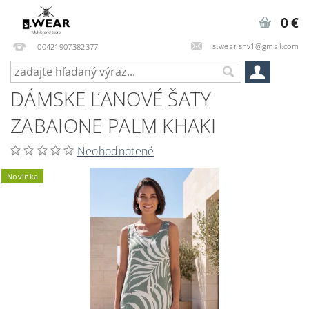
0 €
s.wear.snv1@gmail.com
00421907382377
DÁMSKE ĽANOVÉ ŠATY
ZABAIONE PALM KHAKI
Neohodnotené
Novinka