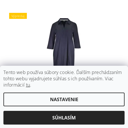
Výpredaj
Tento web používa súbory cookie. Ďalším prechádzaním
tohto webu vyjadrujete súhlas s ich používaním. Viac
KOŠEĽOVÉ ŠATY KENNYS. INDIGO
informácií
tu
.
Pôvodne:
79,99 €
Ušetríte
:
až 50 € (–62 %)
NASTAVENIE
od 24,38 € bez DPH
DETAIL
29,99 €
od
SÚHLASÍM