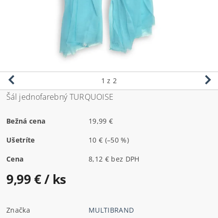
1
z 2
Šál jednofarebný TURQUOISE
Bežná cena
19,99 €
Ušetríte
10 €
(–50 %)
Cena
8,12 € bez DPH
9,99 €
/ ks
Značka
MULTIBRAND