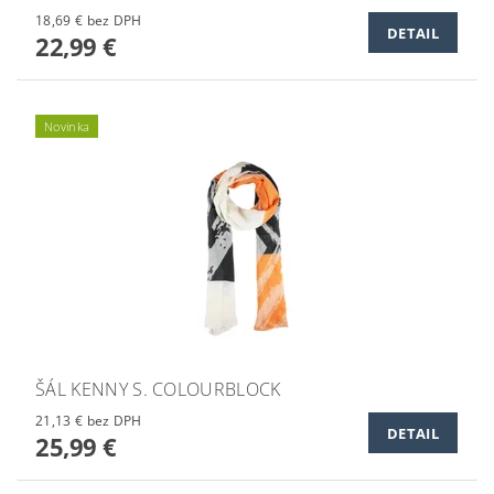
18,69 € bez DPH
DETAIL
22,99 €
Novinka
ŠÁL KENNY S. COLOURBLOCK
21,13 € bez DPH
DETAIL
25,99 €