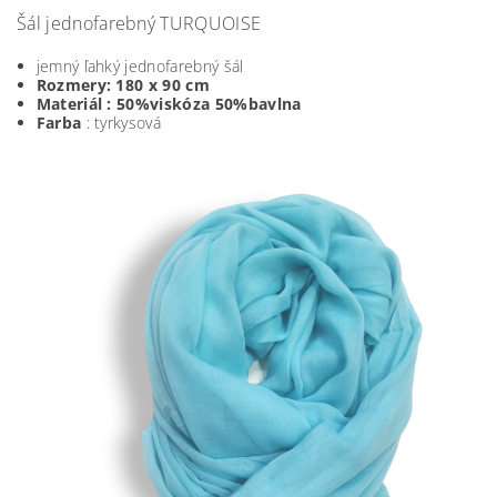
Šál jednofarebný TURQUOISE
jemný ľahký jednofarebný šál
Rozmery: 180 x 90 cm
Materiál : 50%viskóza 50%bavlna
Farba
: tyrkysová