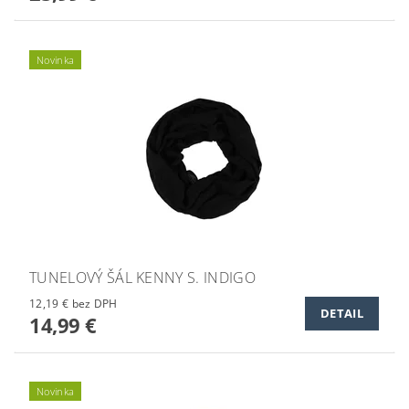
Novinka
TUNELOVÝ ŠÁL KENNY S. INDIGO
12,19 € bez DPH
DETAIL
14,99 €
Novinka