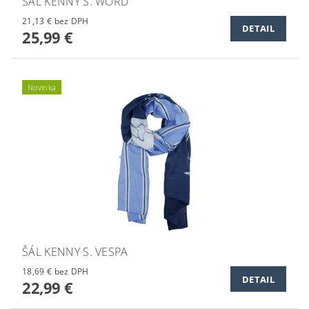
ŠÁL KENNY S. WORD
21,13 € bez DPH
DETAIL
25,99 €
Novinka
ŠÁL KENNY S. VESPA
18,69 € bez DPH
DETAIL
22,99 €