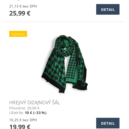
21,13 € bez DPH
DETAIL
25,99 €
Výpredaj
HREJIVÝ DIZAJNOVÝ ŠÁL
Pôvodne:
29,99 €
Ušetríte
:
10 € (–33 %)
16,25 € bez DPH
DETAIL
19,99 €