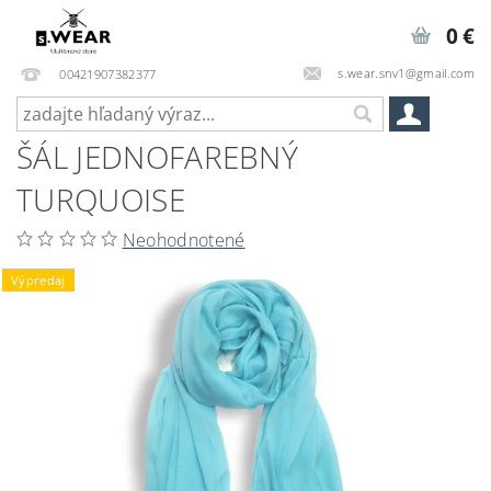
0 €
s.wear.snv1@gmail.com
00421907382377
ŠÁL JEDNOFAREBNÝ
TURQUOISE
Neohodnotené
Výpredaj