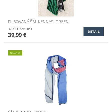
PLISOVANÝ ŠÁL KENNYS. GREEN
32,51 € bez DPH
DETAIL
39,99 €
Novinka