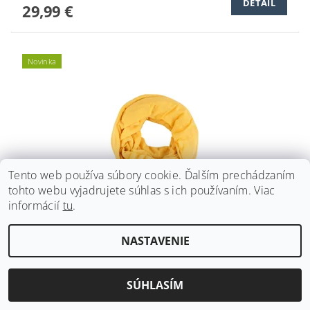
DETAIL
29,99 €
Novinka
Tento web používa súbory cookie. Ďalším prechádzaním
tohto webu vyjadrujete súhlas s ich používaním. Viac
informácií
tu
.
SLUČKOVÝ ŠÁL KENNY S. CORN
NASTAVENIE
12,19 € bez DPH
DETAIL
14,99 €
SÚHLASÍM