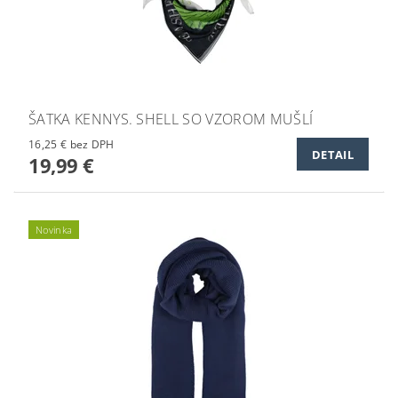
ŠATKA KENNYS. SHELL SO VZOROM MUŠLÍ
16,25 € bez DPH
DETAIL
19,99 €
Novinka