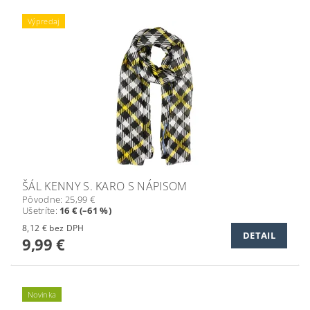
Výpredaj
ŠÁL KENNY S. KARO S NÁPISOM
Pôvodne:
25,99 €
Ušetríte
:
16 € (–61 %)
8,12 € bez DPH
DETAIL
9,99 €
Novinka