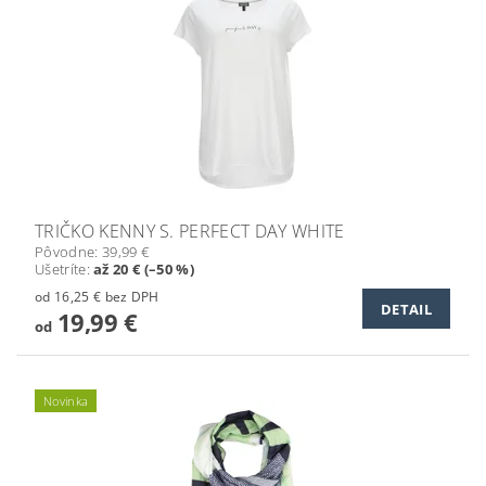
TRIČKO KENNY S. PERFECT DAY WHITE
Pôvodne:
39,99 €
Ušetríte
:
až 20 € (–50 %)
od 16,25 € bez DPH
DETAIL
19,99 €
od
Novinka