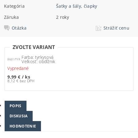
Kategória
Šatky a šály, čiapky
Záruka
2 roky
Otázka
Strážiť cenu
ZVOĽTE VARIANT
Farba: tyrkysová
8661/TYR
Veľkosť: obdĺžnik
Vypredané
9,99 €
/ ks
8,12 € bez DPH
POPIS
DISKUSIA
HODNOTENIE