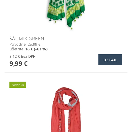
ŠÁL MIX GREEN
Pôvodne:
25,99 €
Ušetríte
:
16 € (–61 %)
8,12 € bez DPH
DETAIL
9,99 €
Novinka