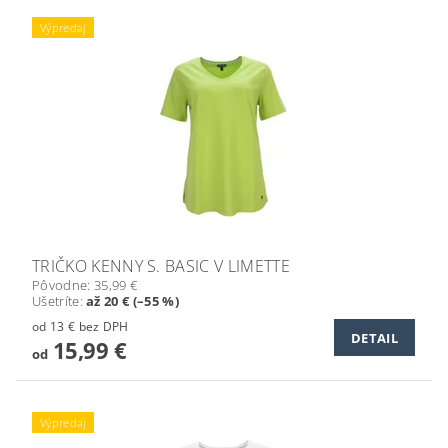
Výpredaj
TRIČKO KENNY S. BASIC V LIMETTE
Pôvodne:
35,99 €
Ušetríte
:
až 20 € (–55 %)
od 13 € bez DPH
DETAIL
15,99 €
od
Výpredaj