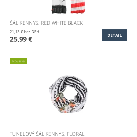
ŠÁL KENNYS. RED WHITE BLACK
21,13 € bez DPH
DETAIL
25,99 €
Novinka
TUNELOVÝ ŠÁL KENNYS. FLORAL