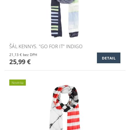
ŠÁL KENNYS. "GO FOR IT" INDIGO
21,13 € bez DPH
DETAIL
25,99 €
Novinka