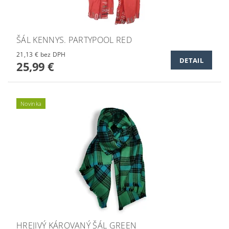
ŠÁL KENNYS. PARTYPOOL RED
21,13 € bez DPH
DETAIL
25,99 €
Novinka
HREJIVÝ KÁROVANÝ ŠÁL GREEN