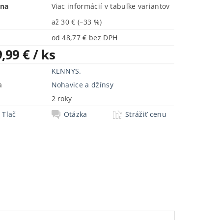
ena
Viac informácií v tabuľke variantov
až
30 €
(–33 %)
od 48,77 € bez DPH
9,99 €
/ ks
KENNYS.
a
Nohavice a džínsy
2 roky
Tlač
Otázka
Strážiť cenu