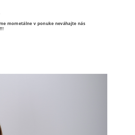
6
emáme mometálne v ponuke neváhajte nás
!!