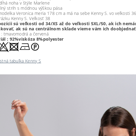
dlhá noha v štýle Marlene
lný strih s módnou výškou pása
modelka Veronica meria 178 cm a má na sebe Kenny S. vo veľkosti 3
rázku Kenny S. Veľkosť 38
pozícii sú veľkosti od 34/XS až do veľkosti 5XL/50, ak ich n
kovať, ak sú na centrálnom sklade vieme vám ich doobjednať!
: tmavomodrá a červená
iál : 92%viskóza 8%polyester
stná tabuľka Kenny S