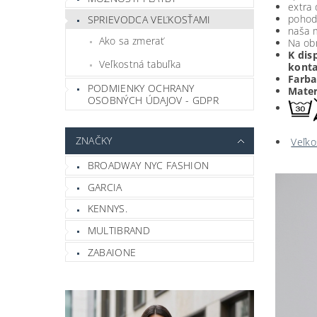
extra 
pohod
SPRIEVODCA VEĽKOSŤAMI
naša 
Ako sa zmerať
Na ob
K dis
Veľkostná tabuľka
konta
Farba
PODMIENKY OCHRANY
Mater
OSOBNÝCH ÚDAJOV - GDPR
ZNAČKY
Veľko
BROADWAY NYC FASHION
GARCIA
KENNYS.
MULTIBRAND
ZABAIONE