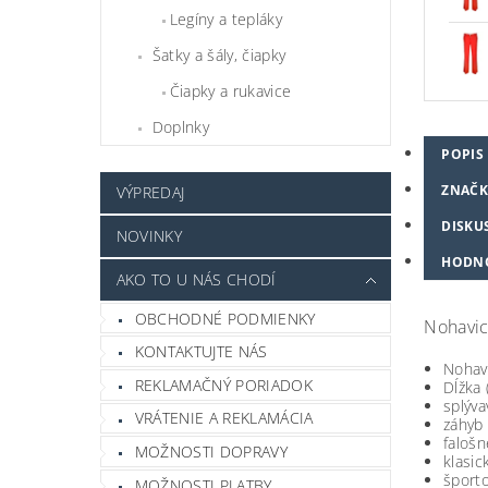
Legíny a tepláky
Šatky a šály, čiapky
Čiapky a rukavice
Doplnky
POPIS
ZNAČK
VÝPREDAJ
DISKU
NOVINKY
HODN
AKO TO U NÁS CHODÍ
OBCHODNÉ PODMIENKY
Nohavi
KONTAKTUJTE NÁS
Nohavi
REKLAMAČNÝ PORIADOK
Dĺžka
splýva
VRÁTENIE A REKLAMÁCIA
záhyb 
falošn
MOŽNOSTI DOPRAVY
klasi
športo
MOŽNOSTI PLATBY