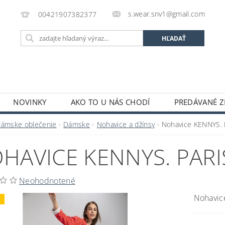
s.wear.snv1@gmail.com
00421907382377
NOVINKY
AKO TO U NÁS CHODÍ
PREDÁVANÉ Z
ENIE OBCHODU
KONTAKTY
O S.WEAR
OBCH
dámske oblečenie
Dámske
Nohavice a džínsy
Nohavice KENNYS.
HAVICE KENNYS. PARI
Neohodnotené
Nohavi
j