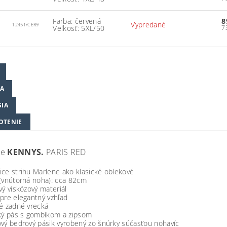
Farba: červená
8
Vypredané
12451/CER9
Veľkosť: 5XL/50
A
SIA
OTENIE
ce
KENNYS.
PARIS RED
ce strihu Marlene ako klasické oblekové
 (vnútorná noha): cca 82cm
vý viskózový materiál
pre elegantný vzhľad
é zadné vrecká
cký pás s gombíkom a zipsom
vý bedrový pásik vyrobený zo šnúrky súčasťou nohavíc