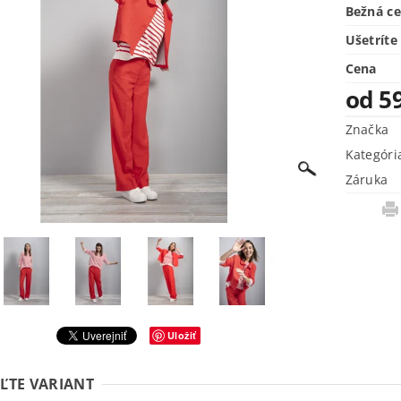
Bežná c
Ušetríte
Cena
od 5
Značka
Kategóri
Záruka
Uložiť
ĽTE VARIANT