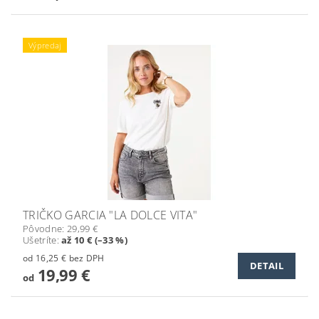
Výpredaj
TRIČKO GARCIA "LA DOLCE VITA"
Pôvodne:
29,99 €
Ušetríte
:
až 10 € (–33 %)
od 16,25 € bez DPH
DETAIL
19,99 €
od