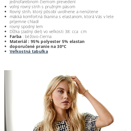
jednofarebnom čiernom prevedení
voľný rovný strih s pružným pásom
Rovný strih, ktorý pôsobí uvoľnene a nenútene
mäkká komfortná tkanina s elastanom, ktorá Vás v lete
príjemne chladí
rovný spodný lem
Dĺžka (zadný diel) vo veľkosti 38: cca cm
Farba
: béžovo-čierna
Materiál :
95% polyester 5
% elastan
doporučené pranie na 30°C
Veľkostná tabuľka