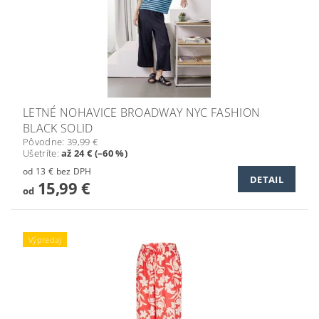
LETNÉ NOHAVICE BROADWAY NYC FASHION
BLACK SOLID
Pôvodne:
39,99 €
Ušetríte
:
až 24 € (–60 %)
od 13 € bez DPH
DETAIL
15,99 €
od
Výpredaj