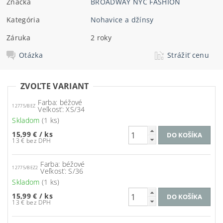
Značka
BROADWAY NYC FASHION
Kategória
Nohavice a džínsy
Záruka
2 roky
Otázka
Strážiť cenu
ZVOĽTE VARIANT
Farba: béžové
12775/BEZ
Veľkosť: XS/34
Skladom
(1 ks)
15,99 €
/ ks
13 € bez DPH
Farba: béžové
12775/BEZ2
Veľkosť: S/36
Skladom
(1 ks)
15,99 €
/ ks
13 € bez DPH