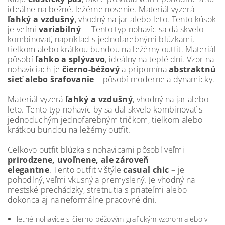
ideálne na bežné, ležérne nosenie.
Materiál vyzerá
ľahký a vzdušný
, vhodný na jar alebo leto.
Tento kúsok
je veľmi
variabilný
– Tento typ nohavíc sa dá skvelo
kombinovať, napríklad s jednofarebnými blúzkami,
tielkom alebo krátkou bundou na ležérny outfit. Materiál
pôsobí
ľahko a splývavo
, ideálny na teplé dni. Vzor na
nohaviciach je
čierno-béžový
a pripomína
abstraktnú
sieť alebo šrafovanie
– pôsobí moderne a dynamicky.
Materiál vyzerá
ľahký a vzdušný
, vhodný na jar alebo
leto. Tento typ nohavíc by sa dal skvelo kombinovať s
jednoduchým jednofarebným tričkom, tielkom alebo
krátkou bundou na ležérny outfit.
Celkovo outfit blúzka s nohavicami pôsobí veľmi
prirodzene, uvoľnene, ale zároveň
elegantne
. Tento outfit v štýle
casual chic
– je
pohodlný, veľmi vkusný a premyslený. Je vhodný na
mestské prechádz
ky, stretnutia s priateľmi alebo
dokonca aj na neformálne pracovné dni.
letné nohavice s čierno-béžovým grafickým vzorom alebo v