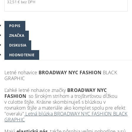
32,51 € bez DPH
POPIS
ZNAČKA
DISKUSIA
HODNOTENIE
Letné nohavice
BROADWAY NYC FASHION
BLACK
GRAPHIC
Ľahké letné nohavice značky
BROADWAY NYC
FASHION
so širokým strihom a trojštvrťovou dĺžkou
v culotte štýle. Krásne skombinuješ s blúzkou v
rovnakom štýle a materiále ako komplet spolu pre efekt
"overalu"
Letná blúzka BROADWAY NYC FASHION BLACK
GRAPHIC
Majú
elastický pás
, takže pôsobia veľmi pohodlne a sú