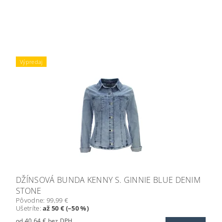
Výpredaj
DŽÍNSOVÁ BUNDA KENNY S. GINNIE BLUE DENIM
STONE
Pôvodne:
99,99 €
Ušetríte
:
až 50 € (–50 %)
od 40,64 € bez DPH