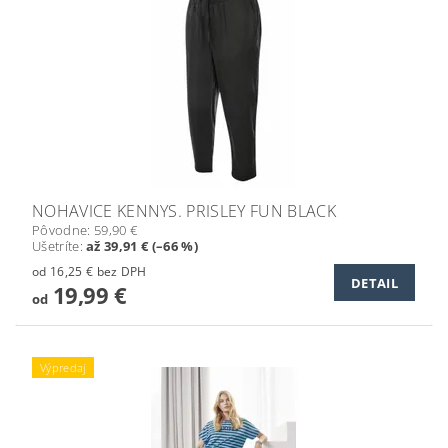
NOHAVICE KENNYS. PRISLEY FUN BLACK
Pôvodne:
59,90 €
Ušetríte
:
až 39,91 € (–66 %)
od 16,25 € bez DPH
DETAIL
19,99 €
od
Výpredaj