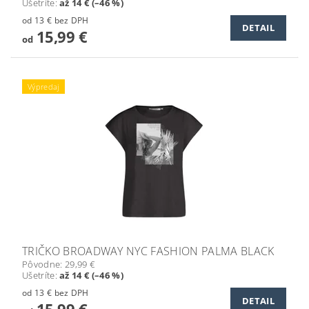
Ušetríte
:
až 14 € (–46 %)
od 13 € bez DPH
DETAIL
15,99 €
od
Výpredaj
TRIČKO BROADWAY NYC FASHION PALMA BLACK
Pôvodne:
29,99 €
Ušetríte
:
až 14 € (–46 %)
od 13 € bez DPH
DETAIL
15,99 €