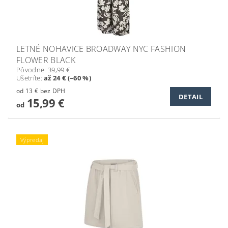
LETNÉ NOHAVICE BROADWAY NYC FASHION
FLOWER BLACK
Pôvodne:
39,99 €
Ušetríte
:
až 24 € (–60 %)
od 13 € bez DPH
DETAIL
15,99 €
od
Výpredaj