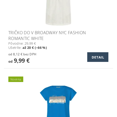
TRIČKO DO V BROADWAY NYC FASHION
ROMANTIC WHITE
Pôvodne:
29,99 €
Ušetríte
:
až 20 € (–66 %)
od 8,12 € bez DPH
DETAIL
9,99 €
od
Novinka