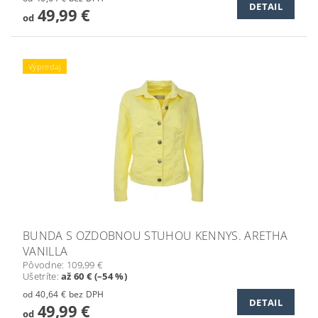
DETAIL
49,99 €
od
Výpredaj
BUNDA S OZDOBNOU STUHOU KENNYS. ARETHA
VANILLA
Pôvodne:
109,99 €
Ušetríte
:
až 60 € (–54 %)
od 40,64 € bez DPH
DETAIL
49,99 €
od