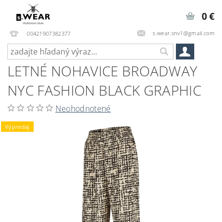
0 €
s.wear.snv1@gmail.com
00421907382377
LETNÉ NOHAVICE BROADWAY
NYC FASHION BLACK GRAPHIC
Neohodnotené
Výpredaj