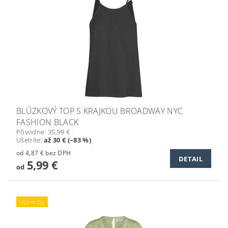
BLÚZKOVÝ TOP S KRAJKOU BROADWAY NYC
FASHION BLACK
Pôvodne:
35,99 €
Ušetríte
:
až 30 € (–83 %)
od 4,87 € bez DPH
DETAIL
5,99 €
od
Výpredaj