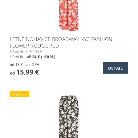
LETNÉ NOHAVICE BROADWAY NYC FASHION
FLOWER ROUGE RED
Pôvodne:
39,99 €
Ušetríte
:
až 24 € (–60 %)
od 13 € bez DPH
DETAIL
15,99 €
od
Výpredaj