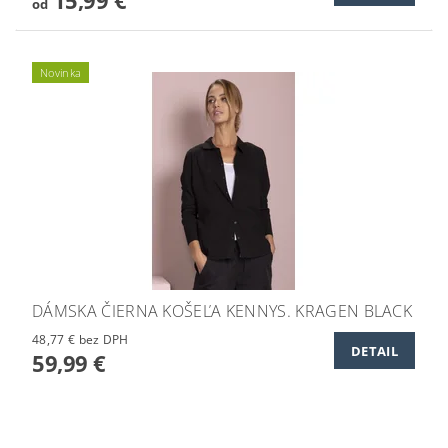
od
Novinka
DÁMSKA ČIERNA KOŠEĽA KENNYS. KRAGEN BLACK
48,77 € bez DPH
DETAIL
59,99 €