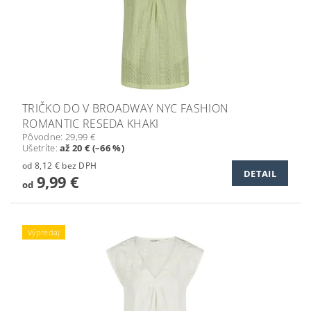
TRIČKO DO V BROADWAY NYC FASHION
ROMANTIC RESEDA KHAKI
Pôvodne:
29,99 €
Ušetríte
:
až 20 € (–66 %)
od 8,12 € bez DPH
DETAIL
9,99 €
od
Výpredaj