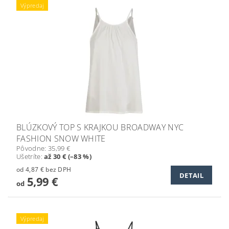
Výpredaj
BLÚZKOVÝ TOP S KRAJKOU BROADWAY NYC
FASHION SNOW WHITE
Pôvodne:
35,99 €
Ušetríte
:
až 30 € (–83 %)
od 4,87 € bez DPH
DETAIL
5,99 €
od
Výpredaj