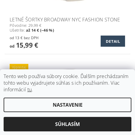
LETNÉ ŠORTKY BROADWAY NYC FASHION STONE
Pôvodne:
29,99 €
Ušetríte
:
až 14 € (–46 %)
od 13 € bez DPH
DETAIL
15,99 €
od
Výpredaj
Tento web používa súbory cookie. Ďalším prechádzaním
tohto webu vyjadrujete súhlas s ich používaním. Viac
informácií
tu
.
NASTAVENIE
SÚHLASÍM