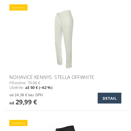
Výpredaj
NOHAVICE KENNYS. STELLA OFFWHITE
Pôvodne:
79,99 €
Ušetríte
:
až 50 € (–62 %)
od 24,38 € bez DPH
DETAIL
29,99 €
od
Výpredaj