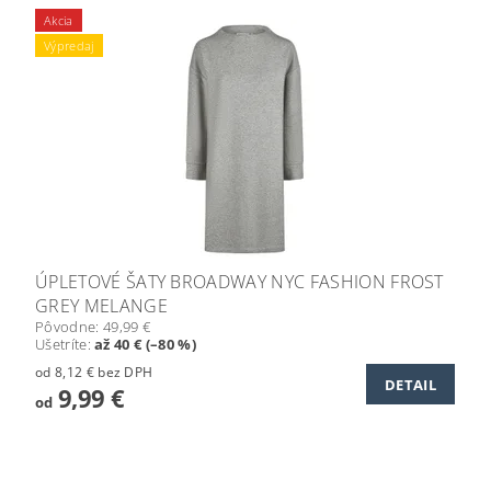
Akcia
Výpredaj
ÚPLETOVÉ ŠATY BROADWAY NYC FASHION FROST
GREY MELANGE
Pôvodne:
49,99 €
Ušetríte
:
až 40 € (–80 %)
od 8,12 € bez DPH
DETAIL
9,99 €
od