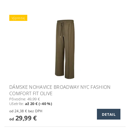
Výpredaj
DÁMSKE NOHAVICE BROADWAY NYC FASHION
COMFORT FIT OLIVE
Pôvodne:
49,99 €
Ušetríte
:
až 20 € (–40 %)
od 24,38 € bez DPH
DETAIL
29,99 €
od