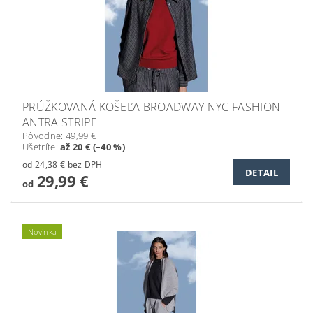
PRÚŽKOVANÁ KOŠEĽA BROADWAY NYC FASHION
ANTRA STRIPE
Pôvodne:
49,99 €
Ušetríte
:
až 20 € (–40 %)
od 24,38 € bez DPH
DETAIL
29,99 €
od
Novinka