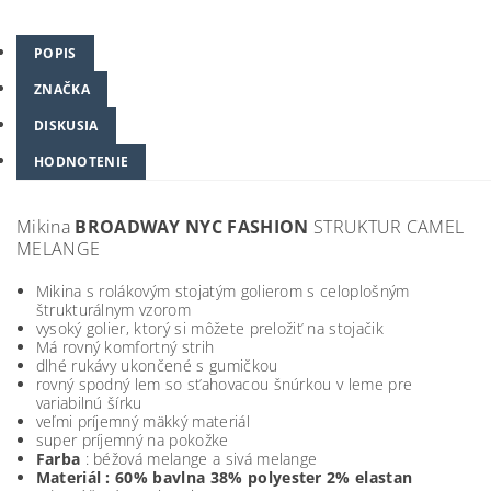
POPIS
ZNAČKA
DISKUSIA
HODNOTENIE
Mikina
BROADWAY NYC FASHION
STRUKTUR CAMEL
MELANGE
Mikina s rolákovým stojatým golierom s celoplošným
štrukturálnym vzorom
vysoký golier, ktorý si môžete preložiť na stojačik
Má rovný komfortný strih
dlhé rukávy ukončené s gumičkou
rovný spodný lem so sťahovacou šnúrkou v leme pre
variabilnú šírku
veľmi príjemný mäkký materiál
super príjemný na pokožke
Farba
: béžová melange a sivá melange
Materiál : 6
0% bavlna 38% polyester 2% elastan