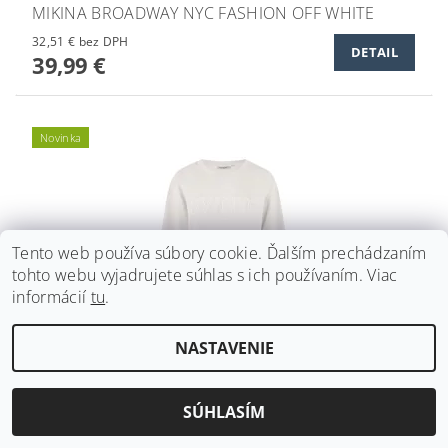
MIKINA BROADWAY NYC FASHION OFF WHITE
32,51 € bez DPH
DETAIL
39,99 €
Novinka
Tento web používa súbory cookie. Ďalším prechádzaním
tohto webu vyjadrujete súhlas s ich používaním. Viac
informácií
tu
.
NASTAVENIE
MIKINA BROADWAY NYC FASHION "BWNYC" SNOW
WHITE
SÚHLASÍM
37,39 € bez DPH
DETAIL