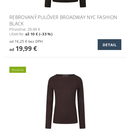
REBROVANÝ PULÓVER BROADWAY NYC FASHION
BLACK
Pôvodne:
29,99 €
Ušetríte
:
až 10 € (–33 %)
od 16,25 € bez DPH
DETAIL
19,99 €
od
Novinka