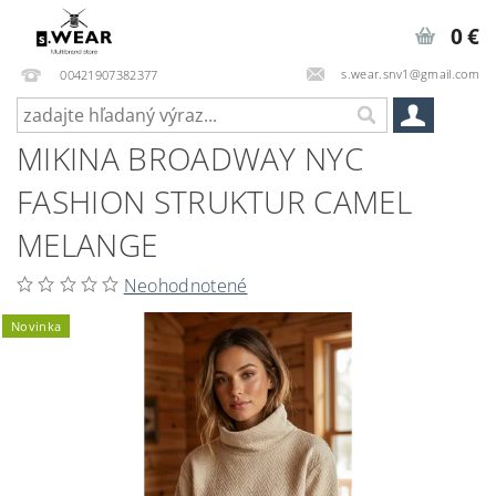
0 €
s.wear.snv1@gmail.com
00421907382377
MIKINA BROADWAY NYC
FASHION STRUKTUR CAMEL
MELANGE
Neohodnotené
Novinka