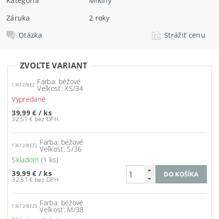
Kategória
Mikiny
Záruka
2 roky
Otázka
Strážiť cenu
ZVOĽTE VARIANT
Farba: béžové
13612/BEZ
Veľkosť: XS/34
Vypredané
39,99 €
/ ks
32,51 € bez DPH
Farba: béžové
13612/BEZ2
Veľkosť: S/36
Skladom
(1 ks)
39,99 €
/ ks
32,51 € bez DPH
Farba: béžové
13612/BEZ3
Veľkosť: M/38