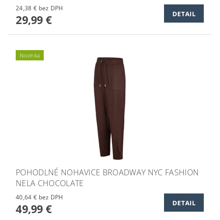
24,38 € bez DPH
DETAIL
29,99 €
Novinka
POHODLNÉ NOHAVICE BROADWAY NYC FASHION
NELA CHOCOLATE
40,64 € bez DPH
DETAIL
49,99 €