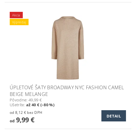
Akcia
Výpredaj
ÚPLETOVÉ ŠATY BROADWAY NYC FASHION CAMEL
BEIGE MELANGE
Pôvodne:
49,99 €
Ušetríte
:
až 40 € (–80 %)
od 8,12 € bez DPH
DETAIL
9,99 €
od