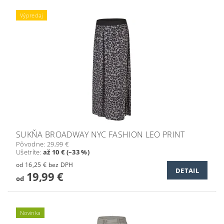
Výpredaj
SUKŇA BROADWAY NYC FASHION LEO PRINT
Pôvodne:
29,99 €
Ušetríte
:
až 10 € (–33 %)
od 16,25 € bez DPH
DETAIL
19,99 €
od
Novinka