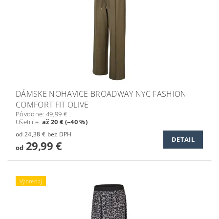
DÁMSKE NOHAVICE BROADWAY NYC FASHION
COMFORT FIT OLIVE
Pôvodne:
49,99 €
Ušetríte
:
až 20 € (–40 %)
od 24,38 € bez DPH
DETAIL
29,99 €
od
Výpredaj