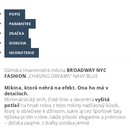
POPIS
PARAMETRE
ZNAČKA
DISKUSIA
HODNOTENIE
Dámska tmavomodrá mikina
BROADWAY NYC
FASHION
„CHASING DREAMS“ NAVY BLUE
Mikina, ktorá nehrá na efekt. Ona ho má v
detailoch.
Minimalistický strih, čisté línie a decentná
vyšitá
potlač
na hrudi robia z tejto mikiny nadčasový kúsok,
ktorý si oblečiete k džínsom, sukni aj cez športové šaty.
Výšivka je tón v tóne, takže pôsobí elegantne a prémiovo
– zblízka zaujme, z diaľky zostáva jemná.