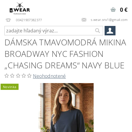
0 €
s.wear.snv1@gmail.com
00421907382377
DÁMSKA TMAVOMODRÁ MIKINA
BROADWAY NYC FASHION
„CHASING DREAMS“ NAVY BLUE
Neohodnotené
Novinka