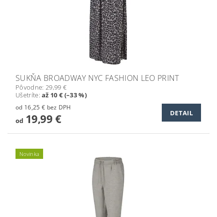
SUKŇA BROADWAY NYC FASHION LEO PRINT
Pôvodne:
29,99 €
Ušetríte
:
až 10 € (–33 %)
od 16,25 € bez DPH
DETAIL
19,99 €
od
Novinka