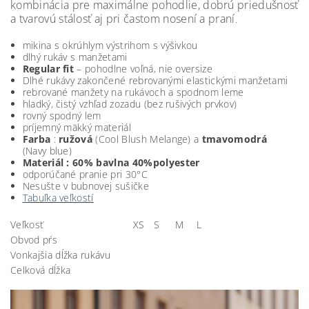
kombinácia pre maximálne pohodlie, dobrú priedušnosť
a tvarovú stálosť aj pri častom nosení a praní
.
mikina s okrúhlym výstrihom s výšivkou
dlhý rukáv s manžetami
Regular fit
– pohodlne voľná, nie oversize
Dlhé rukávy zakončené rebrovanými elastickými manžetami
rebrované manžety na rukávoch a spodnom leme
hladký, čistý vzhľad zozadu (bez rušivých prvkov)
rovný spodný lem
príjemný mäkký materiál
Farba
:
ružová
(Cool Blush Melange) a
tmavomodrá
(Navy blue)
Materiál : 60
% bavlna 40%polyester
odporúčané pranie pri 30°C
Nesušte v bubnovej sušičke
Tabuľka veľkostí
Veľkosť
XS
S
M
L
Obvod pŕs
Vonkajšia dĺžka rukávu
Celková dĺžka