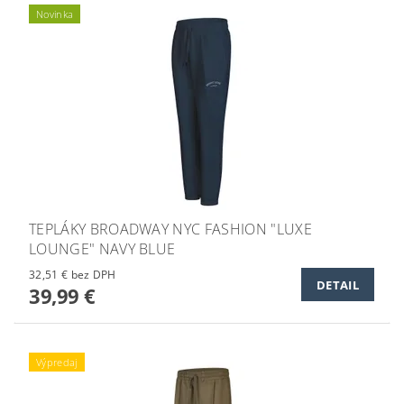
Novinka
TEPLÁKY BROADWAY NYC FASHION "LUXE
LOUNGE" NAVY BLUE
32,51 € bez DPH
DETAIL
39,99 €
Výpredaj