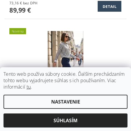
73,16 € bez DPH
DETAIL
89,99 €
Novinka
Tento web používa súbory cookie. Ďalším prechádzaním
tohto webu vyjadrujete súhlas s ich používaním. Viac
informácií
tu
.
STREČOVÉ NOHAVICE KENNYS. STELLA INDIGO
NASTAVENIE
73,16 € bez DPH
DETAIL
89,99 €
SÚHLASÍM