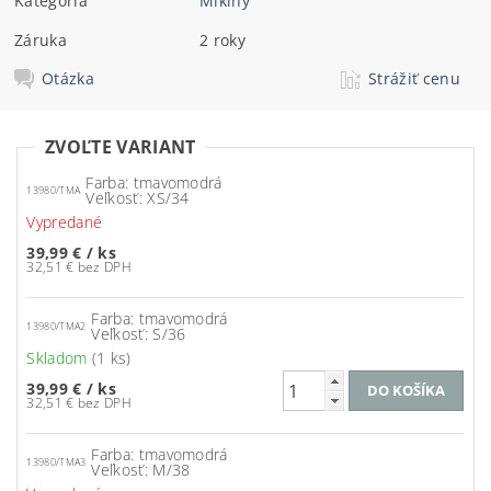
Kategória
Mikiny
Záruka
2 roky
Otázka
Strážiť cenu
ZVOĽTE VARIANT
Farba: tmavomodrá
13980/TMA
Veľkosť: XS/34
Vypredané
39,99 €
/ ks
32,51 € bez DPH
Farba: tmavomodrá
13980/TMA2
Veľkosť: S/36
Skladom
(1 ks)
39,99 €
/ ks
32,51 € bez DPH
Farba: tmavomodrá
13980/TMA3
Veľkosť: M/38