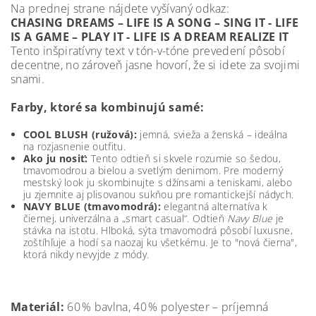
Na prednej strane nájdete vyšívaný odkaz:
CHASING DREAMS – LIFE IS A SONG – SING IT - LIFE
IS A GAME – PLAY IT - LIFE IS A DREAM REALIZE IT
Tento inšpiratívny text v tón-v-tóne prevedení pôsobí
decentne, no zároveň jasne hovorí, že si idete za svojimi
snami.
Farby, ktoré sa kombinujú samé:
COOL BLUSH (ružová):
jemná, svieža a ženská – ideálna
na rozjasnenie outfitu.
Ako ju nosiť:
Tento odtieň si skvele rozumie so šedou,
tmavomodrou a bielou a svetlým denimom. Pre moderný
mestský look ju skombinujte s džínsami a teniskami, alebo
ju zjemnite aj plisovanou sukňou pre romantickejší nádych.
NAVY BLUE (tmavomodrá):
elegantná alternatíva k
čiernej, univerzálna a „smart casual“.
Odtieň
Navy Blue
je
stávka na istotu. Hlboká, sýta tmavomodrá pôsobí luxusne,
zoštíhľuje a hodí sa naozaj ku všetkému. Je to "nová čierna",
ktorá nikdy nevyjde z módy.
Materiál:
60 % bavlna, 40 % polyester – príjemná