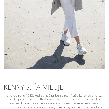
KENNY S. ŤA MILUJE
... a to od roku 1983, keď sa náš príbeh začal. Naše korene sa teraz
nachádzajú na krásnom Bodamskom jazere založenom v idylickom
Stockachu. Tu navrhujeme s vášnivým tímom pre sebavedomé a
optimistické ženy, ako ste vy. Každý mesiac vyvíjame nový trendový