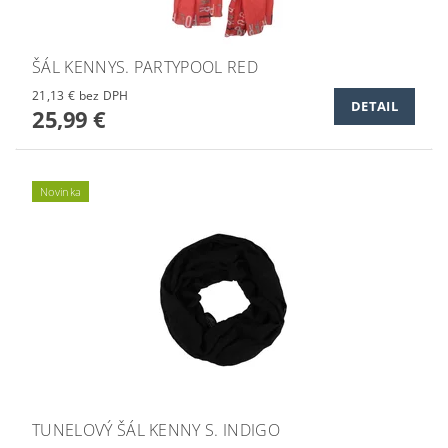
ŠÁL KENNYS. PARTYPOOL RED
21,13 € bez DPH
DETAIL
25,99 €
Novinka
TUNELOVÝ ŠÁL KENNY S. INDIGO