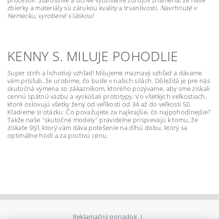
procesov. Starostlivé a úctivé využívanie zdrojov znamená, že naše
zbierky a materiály sú zárukou kvality a trvanlivosti.
Navrhnuté v
Nemecku, vyrobené s láskou!
KENNY S. MILUJE POHODLIE
Super strih a lichotivý vzhľad! Milujeme maznavý vzhľad a dávame
vám prísľub, že urobíme, čo bude v našich silách. Dôležitá je pre nás
skutočná výmena so zákazníkom, ktorého pozývame, aby sme získali
cennú spätnú väzbu a vyskúšali prototypy. Vo všetkých veľkostiach,
ktoré oslovujú všetky ženy od veľlkosti od 34 až do veľkosti 50.
Kladieme si otázku: Čo považujete za najkrajšie, čo najpohodlnejšie?
Takže naše "skutočné modely" pravidelne prispievajú k tomu, že
získate štýl, ktorý vám dáva potešenie na dlhú dobu, ktorý sa
optimálne hodí a za poctivú cenu.
Reklamačný poriadok
|