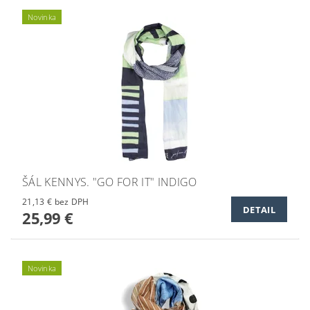
Novinka
ŠÁL KENNYS. "GO FOR IT" INDIGO
21,13 € bez DPH
DETAIL
25,99 €
Novinka