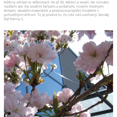
ležérny vzhľad vo veľkostiach 34 až 50. Aktívni a veselí, ste rovnako
nadšení ako my sviežimi farbami a potlačami, novými módnymi
témami, skvelými materiálmi a prepracovanejšími modelmi s
pohodlným strihom. To je presne to, čo robí náš uvoľnený, ženský
štýl Kenny S.