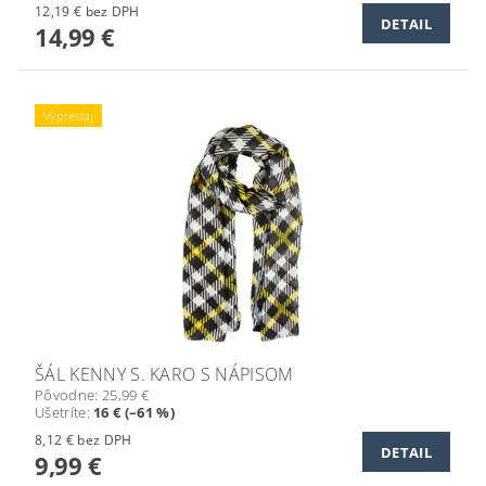
12,19 € bez DPH
DETAIL
14,99 €
Výpredaj
ŠÁL KENNY S. KARO S NÁPISOM
Pôvodne:
25,99 €
Ušetríte
:
16 € (–61 %)
8,12 € bez DPH
DETAIL
9,99 €