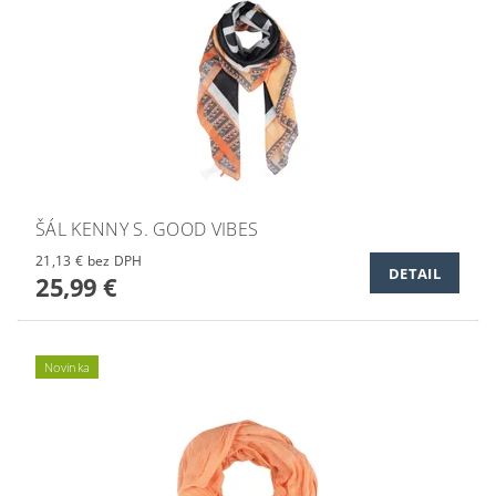
ŠÁL KENNY S. GOOD VIBES
21,13 € bez DPH
DETAIL
25,99 €
Novinka