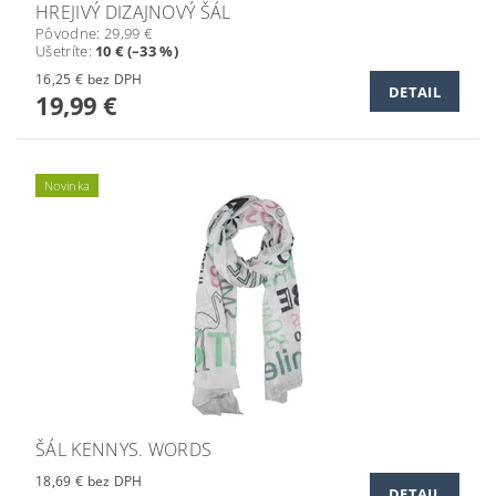
HREJIVÝ DIZAJNOVÝ ŠÁL
Pôvodne:
29,99 €
Ušetríte
:
10 € (–33 %)
16,25 € bez DPH
DETAIL
19,99 €
Novinka
ŠÁL KENNYS. WORDS
18,69 € bez DPH
DETAIL