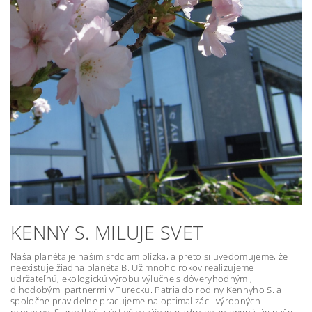
KENNY S. MILUJE SVET
Naša planéta je našim srdciam blízka, a preto si uvedomujeme, že
neexistuje žiadna planéta B. Už mnoho rokov realizujeme
udržateľnú, ekologickú výrobu výlučne s dôveryhodnými,
dlhodobými partnermi v Turecku. Patria do rodiny Kennyho S. a
spoločne pravidelne pracujeme na optimalizácii výrobných