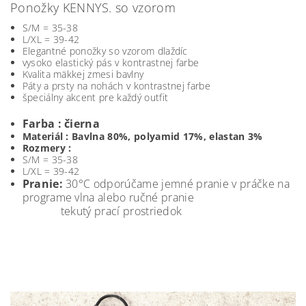
Ponožky KENNYS. so vzorom
S/M = 35-38
L/XL = 39-42
Elegantné ponožky so vzorom dlaždíc
vysoko elastický pás v kontrastnej farbe
Kvalita mäkkej zmesi bavlny
Páty a prsty na nohách v kontrastnej farbe
špeciálny akcent pre každý outfit
Farba : čierna
Materiál :
Bavlna 80%, polyamid 17%, elastan 3%
Rozmery :
S/M = 35-38
L/XL = 39-42
Pranie:
30°C odporúčame jemné pranie v práčke na
programe vlna alebo ručné pranie
tekutý prací prostriedok