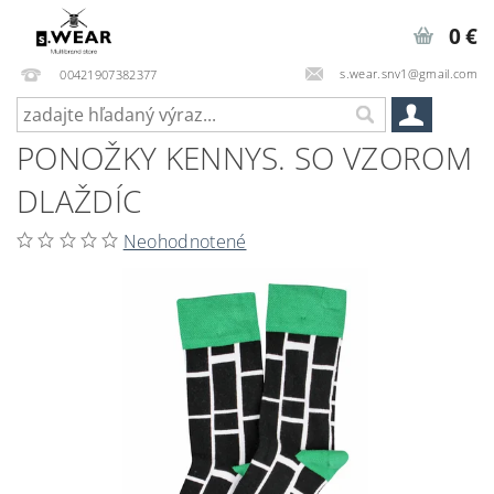
0 €
s.wear.snv1@gmail.com
00421907382377
PONOŽKY KENNYS. SO VZOROM
DLAŽDÍC
Neohodnotené