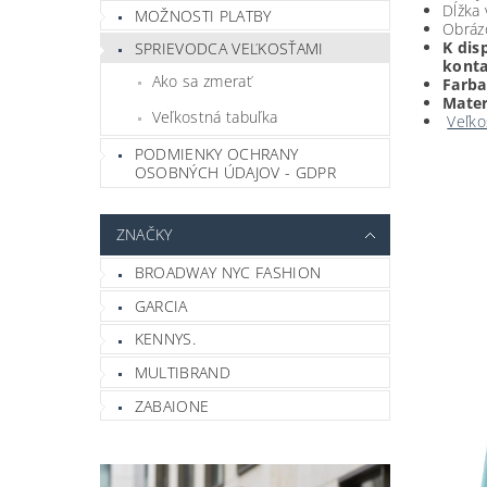
Dĺžka 
MOŽNOSTI PLATBY
Obrázo
K dis
SPRIEVODCA VEĽKOSŤAMI
konta
Ako sa zmerať
Farba
Materi
Veľkostná tabuľka
Veľko
PODMIENKY OCHRANY
OSOBNÝCH ÚDAJOV - GDPR
ZNAČKY
BROADWAY NYC FASHION
GARCIA
KENNYS.
MULTIBRAND
ZABAIONE