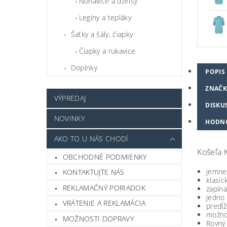
Nohavice a džínsy
Legíny a tepláky
Šatky a šály, čiapky
Čiapky a rukavice
Doplnky
POPIS
ZNAČK
VÝPREDAJ
DISKU
NOVINKY
HODN
AKO TO U NÁS CHODÍ
Košeľa 
OBCHODNÉ PODMIENKY
jemne 
KONTAKTUJTE NÁS
klasic
REKLAMAČNÝ PORIADOK
zapín
jedno
VRÁTENIE A REKLAMÁCIA
predĺ
možno
MOŽNOSTI DOPRAVY
Rovný 