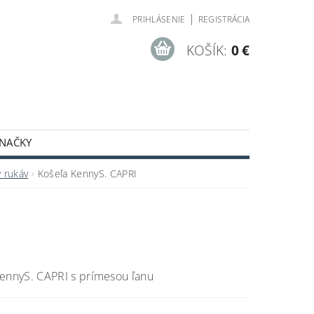
|
PRIHLÁSENIE
REGISTRÁCIA
KOŠÍK:
0 €
NAČKY
ODNÉ PODMIENKY
y rukáv
Košeľa KennyS. CAPRI
KennyS. CAPRI s prímesou ľanu