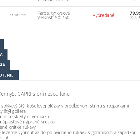
Farba: tyrkysová
79,9
Vypredané
11181/TYR9
Veľkosť: 5XL/50
A
SIA
OTENIE
KennyS. CAPRI s prímesou ľanu
splývavý štýl košeľovej blúzky v predĺženom strihu s rozparkami
ký štýl goliera
anie so skrytými gombíkmi
 náplasťové náprsné vrecko
žené krátke rukávy
 ležérne vyhrnúť až do polovičného rukávu s gombíkom a západkou
strih