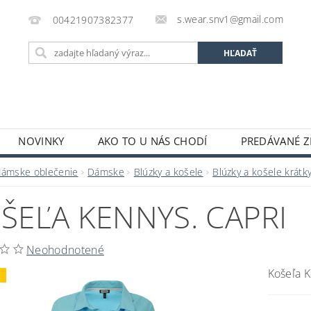
s.wear.snv1@gmail.com
00421907382377
NOVINKY
AKO TO U NÁS CHODÍ
PREDÁVANÉ Z
ENIE OBCHODU
KONTAKTY
O S.WEAR
OBCH
dámske oblečenie
Dámske
Blúzky a košele
Blúzky a košele krátk
ŠEĽA KENNYS. CAPRI
Neohodnotené
Košeľa 
j