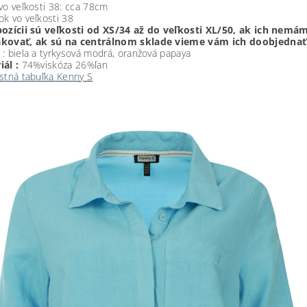
vo veľkosti 38: cca 78cm
k vo veľkosti 38
pozícii sú veľkosti od XS/34 až do veľkosti XL/50, ak ich ne
kovať, ak sú na centrálnom sklade vieme vám ich doobjednať!
: biela a tyrkysová modrá, oranžová papaya
ál :
74%viskóza 26%ľan
stná tabuľka Kenny S