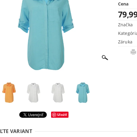
Cena
79,9
Značka
Kategóri
Záruka
Uložiť
ĽTE VARIANT