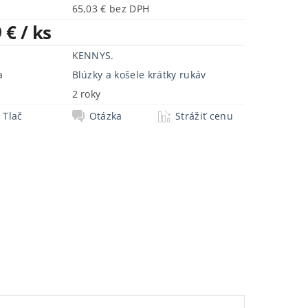
65,03 € bez DPH
9 €
/ ks
KENNYS.
a
Blúzky a košele krátky rukáv
2 roky
Tlač
Otázka
Strážiť cenu