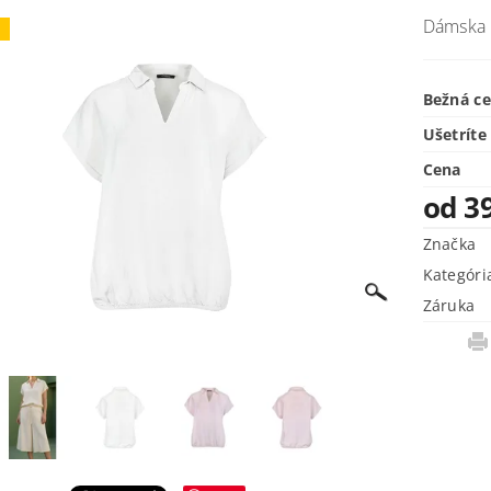
Dámska 
j
Bežná c
Ušetríte
Cena
od 3
Značka
Kategóri
Záruka