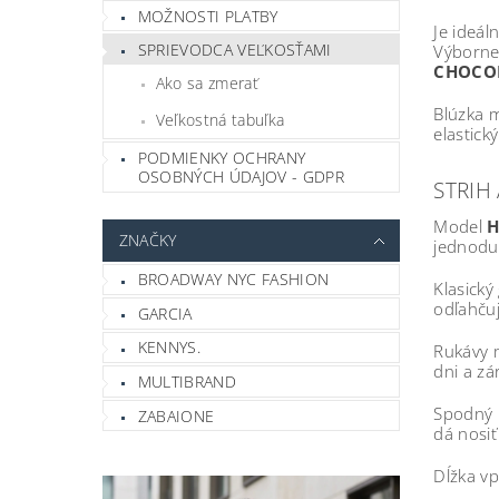
MOŽNOSTI PLATBY
Je ideál
SPRIEVODCA VEĽKOSŤAMI
Výborne 
CHOCO
Ako sa zmerať
Blúzka m
Veľkostná tabuľka
elastic
PODMIENKY OCHRANY
OSOBNÝCH ÚDAJOV - GDPR
STRIH 
Model
H
ZNAČKY
jednodu
BROADWAY NYC FASHION
Klasický
odľahčuj
GARCIA
KENNYS.
Rukávy 
dni a zá
MULTIBRAND
Spodný 
ZABAIONE
dá nosiť
Dĺžka vp