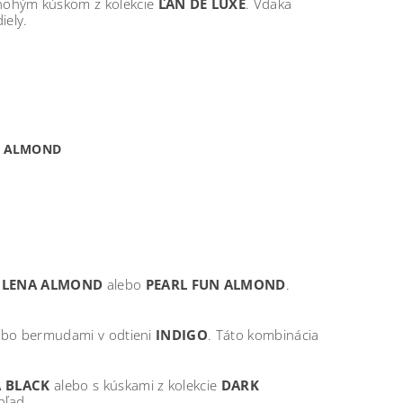
nohým kúskom z kolekcie
ĽAN DE LUXE
. Vďaka
iely.
UN ALMOND
i
LENA ALMOND
alebo
PEARL FUN ALMOND
.
alebo bermudami v odtieni
INDIGO
. Táto kombinácia
 BLACK
alebo s kúskami z kolekcie
DARK
hľad.