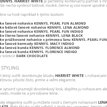
ENNYS. HARRIET WHITE
je perfektný kombinačný partner k m
arbe nechá vyniknúť béžové, modré, čierne aj vzorované spodné d
kne sa hodí napríklad k týmto kúskom:
ke ľanové nohavice KENNYS. PEARL FUN ALMOND
ke béžové ľanové nohavice KENNYS. LENA ALMOND
ke ľanové nohavice KENNYS. PEARL FUN INDIGO
e čierne ľanové nohavice KENNYS. LENA BLACK
ke prúžkované nohavice s prímesou ľanu KENNYS. PEARL F
ke ľanové bermudy KENNYS. MACY INDIGO
ka ľanová bunda KENNYS. FLORENCE ALMOND
ka ľanová bunda KENNYS. FLORENCE INDIGO
 z kolekcie
DARK CHOCOLATE
A STYLING
ži letný outfit skombinujte blúzku
HARRIET WHITE
s nohavicam
béžovou pôsobí čisto, jemne a veľmi elegantne.
e vytvoriť výraznejší dovolenkový look, doplňte ju nohavicami 
viežo, moderne a prirodzene letne.
ký elegantný outfit ju môžete nosiť s čiernymi nohavicami
LENA
LATE
. Biela blúzka outfit odľahčí a dodá mu upravený, ženský vz