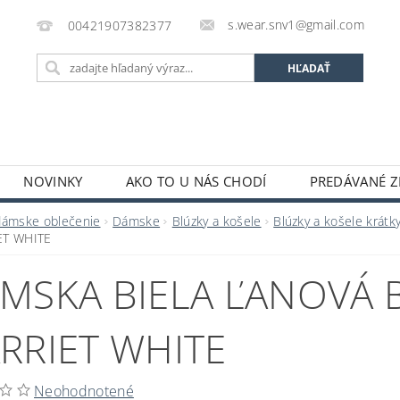
s.wear.snv1@gmail.com
00421907382377
NOVINKY
AKO TO U NÁS CHODÍ
PREDÁVANÉ Z
ENIE OBCHODU
KONTAKTY
O S.WEAR
OBCH
dámske oblečenie
Dámske
Blúzky a košele
Blúzky a košele krátk
ET WHITE
MSKA BIELA ĽANOVÁ 
RRIET WHITE
Neohodnotené