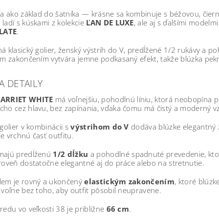
na ako základ do šatníka — krásne sa kombinuje s béžovou, čier
ladí s kúskami z kolekcie
ĽAN DE LUXE
, ale aj s ďalšími modelm
LATE
.
á klasický golier, ženský výstrih do V, predĺžené 1/2 rukávy a p
kým zakončením vytvára jemne podkasaný efekt, takže blúzka pe
A DETAILY
ARRIET WHITE
má voľnejšiu, pohodlnú líniu, ktorá neobopína p
cho cez hlavu, bez zapínania, vďaka čomu má čistý a moderný v
 golier v kombinácii s
výstrihom do V
dodáva blúzke elegantný že
e vrchnú časť outfitu.
majú predĺženú
1/2 dĺžku
a pohodlné spadnuté prevedenie, ktor
roveň dostatočne elegantné aj do práce alebo na stretnutie.
lem je rovný a ukončený
elastickým zakončením
, ktoré blúz
 voľne bez toho, aby outfit pôsobil neupravene.
redu vo veľkosti 38 je približne
66 cm
.