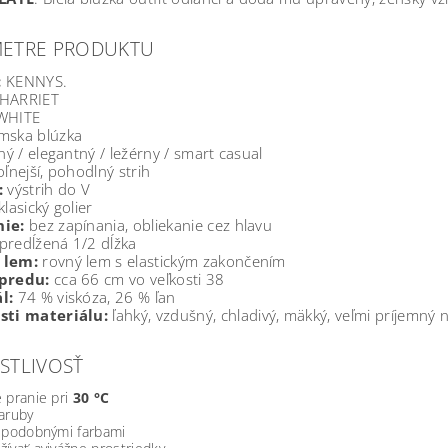
METRE PRODUKTU
:
KENNYS.
HARRIET
WHITE
ska blúzka
ný / elegantný / ležérny / smart casual
ľnejší, pohodlný strih
:
výstrih do V
klasický golier
ie:
bez zapínania, obliekanie cez hlavu
predĺžená 1/2 dĺžka
 lem:
rovný lem s elastickým zakončením
predu:
cca 66 cm vo veľkosti 38
l:
74 % viskóza, 26 % ľan
sti materiálu:
ľahký, vzdušný, chladivý, mäkký, veľmi príjemný 
STLIVOSŤ
 pranie pri
30 °C
aruby
s podobnými farbami