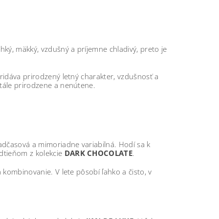
ľahký, mäkký, vzdušný a príjemne chladivý, preto je
pridáva prirodzený letný charakter, vzdušnosť a
stále prirodzene a nenútene.
, nadčasová a mimoriadne variabilná. Hodí sa k
dtieňom z kolekcie
DARK CHOCOLATE
.
a kombinovanie. V lete pôsobí ľahko a čisto, v