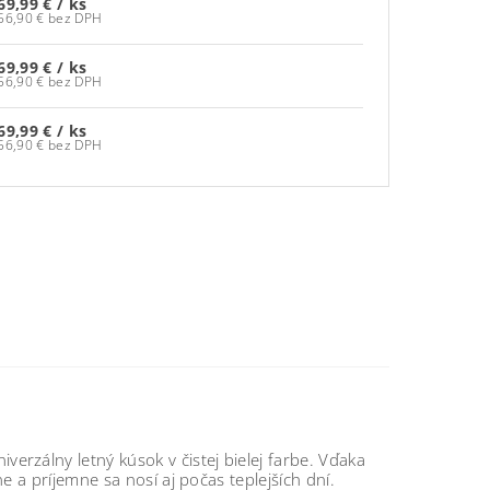
69,99 €
/ ks
56,90 € bez DPH
69,99 €
/ ks
56,90 € bez DPH
69,99 €
/ ks
56,90 € bez DPH
iverzálny letný kúsok v čistej bielej farbe. Vďaka
a príjemne sa nosí aj počas teplejších dní.