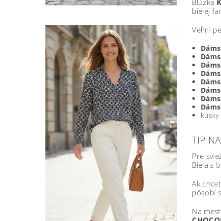
Blúzka
K
bielej f
Veľmi pe
Dáms
Dáms
Dáms
Dámsk
Dáms
Dáms
Dáms
Dáms
kúsky
TIP N
Pre svie
Biela s 
Ak chcet
pôsobí s
Na mests
CHOCO