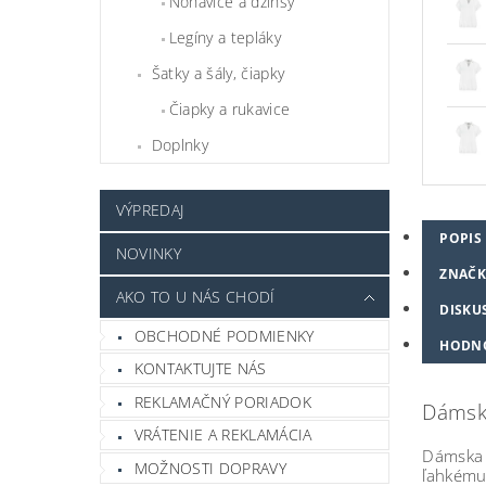
Nohavice a džínsy
Legíny a tepláky
Šatky a šály, čiapky
Čiapky a rukavice
Doplnky
VÝPREDAJ
POPIS
NOVINKY
ZNAČK
AKO TO U NÁS CHODÍ
DISKU
OBCHODNÉ PODMIENKY
HODN
KONTAKTUJTE NÁS
REKLAMAČNÝ PORIADOK
Dámska
VRÁTENIE A REKLAMÁCIA
Dámska
MOŽNOSTI DOPRAVY
ľahkému 