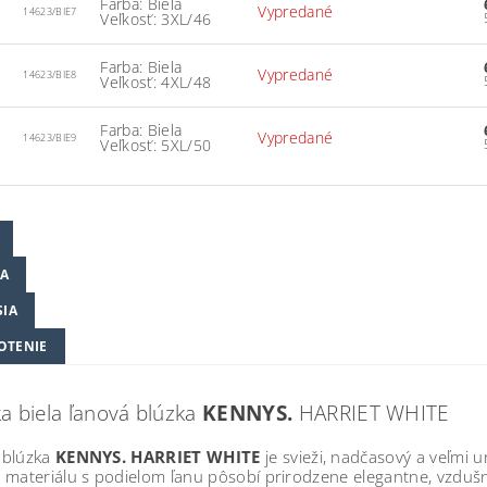
Farba: Biela
Vypredané
14623/BIE7
Veľkosť: 3XL/46
Farba: Biela
Vypredané
14623/BIE8
Veľkosť: 4XL/48
Farba: Biela
Vypredané
14623/BIE9
Veľkosť: 5XL/50
A
SIA
OTENIE
 biela ľanová blúzka
KENNYS.
HARRIET WHITE
 blúzka
KENNYS. HARRIET WHITE
je svieži, nadčasový a veľmi un
materiálu s podielom ľanu pôsobí prirodzene elegantne, vzdušne 