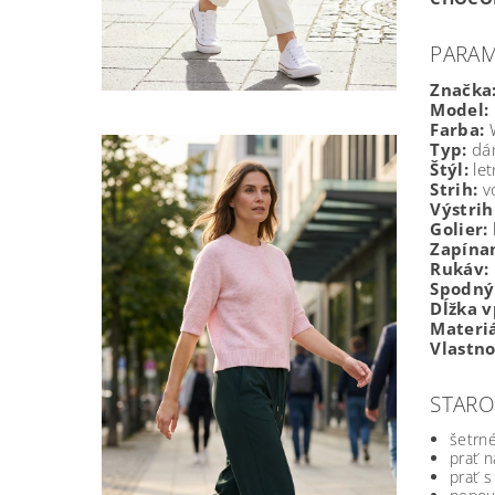
PARA
Značka
Model:
Farba:
Typ:
dám
Štýl:
let
Strih:
vo
Výstrih
Golier:
Zapínan
Rukáv:
Spodný
Dĺžka v
Materiá
Vlastno
STARO
šetrné
prať n
prať 