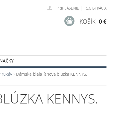
|
PRIHLÁSENIE
REGISTRÁCIA
KOŠÍK:
0 €
NAČKY
ODNÉ PODMIENKY
y rukáv
Dámska biela ľanová blúzka KENNYS.
BLÚZKA KENNYS.