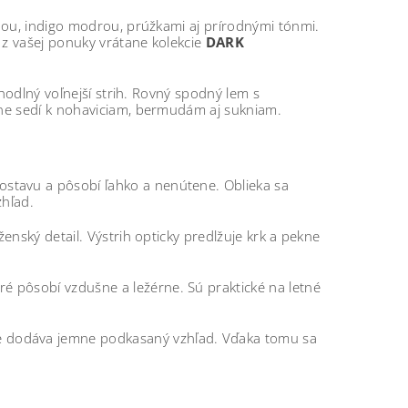
nou, indigo modrou, prúžkami aj prírodnými tónmi.
i z vašej ponuky vrátane kolekcie
DARK
ohodlný voľnejší strih. Rovný spodný lem s
kne sedí k nohaviciam, bermudám aj sukniam.
ostavu a pôsobí ľahko a nenútene. Oblieka sa
zhľad.
nský detail. Výstrih opticky predlžuje krk a pekne
é pôsobí vzdušne a ležérne. Sú praktické na letné
ke dodáva jemne podkasaný vzhľad. Vďaka tomu sa