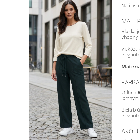
Na ilust
MATER
Blúzka j
vhodný n
Viskóza 
elegantn
Materiá
FARBA
Odtieň
jemným 
Biela bl
elegantn
AKO J