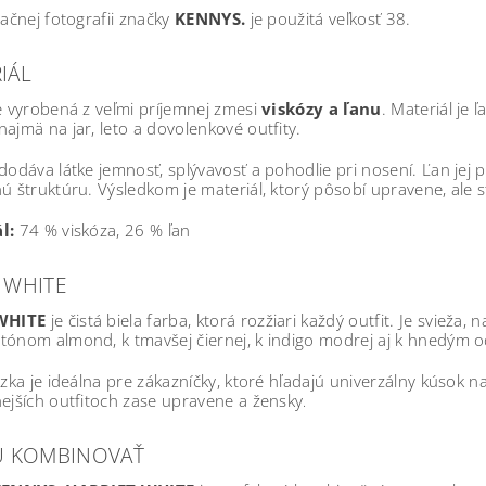
račnej fotografii značky
KENNYS.
je použitá veľkosť 38.
IÁL
e vyrobená z veľmi príjemnej zmesi
viskózy a ľanu
. Materiál je 
ajmä na jar, leto a dovolenkové outfity.
dodáva látke jemnosť, splývavosť a pohodlie pri nosení. Ľan jej 
ú štruktúru. Výsledkom je materiál, ktorý pôsobí upravene, ale 
l:
74 % viskóza, 26 % ľan
 WHITE
WHITE
je čistá biela farba, ktorá rozžiari každý outfit. Je svieža
tónom almond, k tmavšej čiernej, k indigo modrej aj k hnedým o
úzka je ideálna pre zákazníčky, ktoré hľadajú univerzálny kúsok n
ejších outfitoch zase upravene a žensky
.
U KOMBINOVAŤ