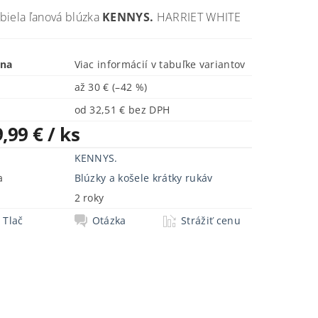
biela ľanová blúzka
KENNYS.
HARRIET WHITE
ena
Viac informácií v tabuľke variantov
až
30 €
(–42 %)
od 32,51 € bez DPH
9,99 €
/ ks
KENNYS.
a
Blúzky a košele krátky rukáv
2 roky
Tlač
Otázka
Strážiť cenu