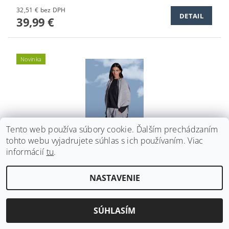
32,51 € bez DPH
DETAIL
39,99 €
Novinka
Tento web používa súbory cookie. Ďalším prechádzaním
tohto webu vyjadrujete súhlas s ich používaním. Viac
informácií
tu
.
NASTAVENIE
POHODLNÉ NOHAVICE BROADWAY NYC FASHION
LIGHT GREY MELANGE
40,64 € bez DPH
SÚHLASÍM
DETAIL
49,99 €