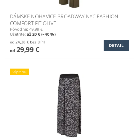
DÁMSKE NOHAVICE BROADWAY NYC FASHION
COMFORT FIT OLIVE
Pôvodne:
49,99 €
Ušetríte
:
až 20 € (–40 %)
od 24,38 € bez DPH
DETAIL
29,99 €
od
Výpredaj