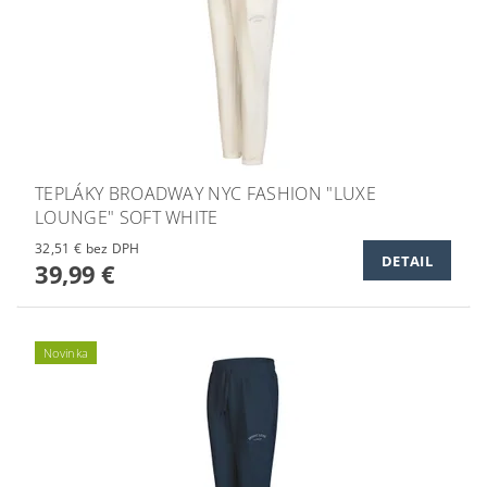
TEPLÁKY BROADWAY NYC FASHION "LUXE
LOUNGE" SOFT WHITE
32,51 € bez DPH
DETAIL
39,99 €
Novinka