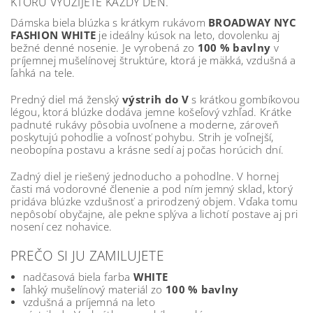
KTORÚ VYUŽIJETE KAŽDÝ DEŇ.
Dámska biela blúzka s krátkym rukávom
BROADWAY NYC
FASHION WHITE
je ideálny kúsok na leto, dovolenku aj
bežné denné nosenie. Je vyrobená zo
100 % bavlny
v
príjemnej mušelínovej štruktúre, ktorá je mäkká, vzdušná a
ľahká na tele.
Predný diel má ženský
výstrih do V
s krátkou gombíkovou
légou, ktorá blúzke dodáva jemne košeľový vzhľad. Krátke
padnuté rukávy pôsobia uvoľnene a moderne, zároveň
poskytujú pohodlie a voľnosť pohybu. Strih je voľnejší,
neobopína postavu a krásne sedí aj počas horúcich dní.
Zadný diel je riešený jednoducho a pohodlne. V hornej
časti má vodorovné členenie a pod ním jemný sklad, ktorý
pridáva blúzke vzdušnosť a prirodzený objem. Vďaka tomu
nepôsobí obyčajne, ale pekne splýva a lichotí postave aj pri
nosení cez nohavice.
PREČO SI JU ZAMILUJETE
nadčasová biela farba
WHITE
ľahký mušelínový materiál zo
100 % bavlny
vzdušná a príjemná na leto