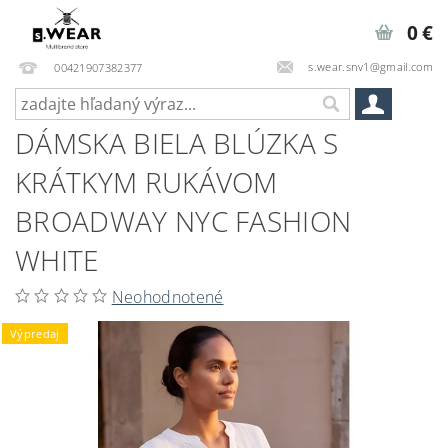
0 €
s.wear.snv1@gmail.com
00421907382377
DÁMSKA BIELA BLÚZKA S
KRÁTKYM RUKÁVOM
BROADWAY NYC FASHION
WHITE
Neohodnotené
Výpredaj