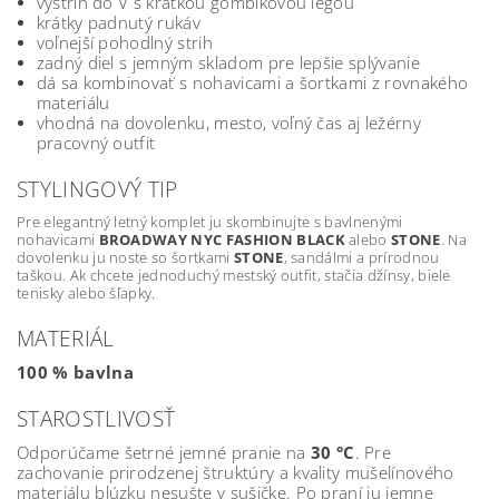
výstrih do V s krátkou gombíkovou légou
krátky padnutý rukáv
voľnejší pohodlný strih
zadný diel s jemným skladom pre lepšie splývanie
dá sa kombinovať s nohavicami a šortkami z rovnakého
materiálu
vhodná na dovolenku, mesto, voľný čas aj ležérny
pracovný outfit
STYLINGOVÝ TIP
Pre elegantný letný komplet ju skombinujte s bavlnenými
nohavicami
BROADWAY NYC FASHION BLACK
alebo
STONE
. Na
dovolenku ju noste so šortkami
STONE
, sandálmi a prírodnou
taškou. Ak chcete jednoduchý mestský outfit, stačia džínsy, biele
tenisky alebo šľapky.
MATERIÁL
100 % bavlna
STAROSTLIVOSŤ
Odporúčame šetrné jemné pranie na
30 °C
. Pre
zachovanie prirodzenej štruktúry a kvality mušelínového
materiálu blúzku nesušte v sušičke. Po praní ju jemne