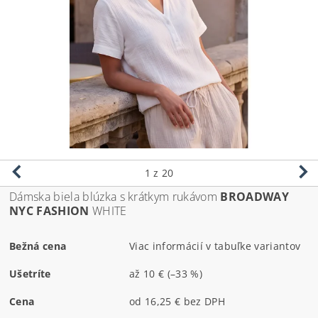
1
z 20
Dámska biela blúzka s krátkym rukávom
BROADWAY
NYC FASHION
WHITE
Bežná cena
Viac informácií v tabuľke variantov
Ušetríte
až
10 €
(–33 %)
Cena
od 16,25 € bez DPH