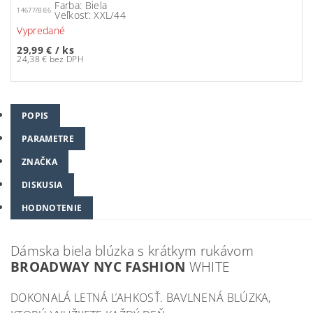
Farba: Biela
14677/BIE6
Veľkosť: XXL/44
Vypredané
29,99 €
/ ks
24,38 € bez DPH
POPIS
PARAMETRE
ZNAČKA
DISKUSIA
HODNOTENIE
Dámska biela blúzka s krátkym rukávom
BROADWAY NYC FASHION
WHITE
DOKONALÁ LETNÁ ĽAHKOSŤ. BAVLNENÁ BLÚZKA,