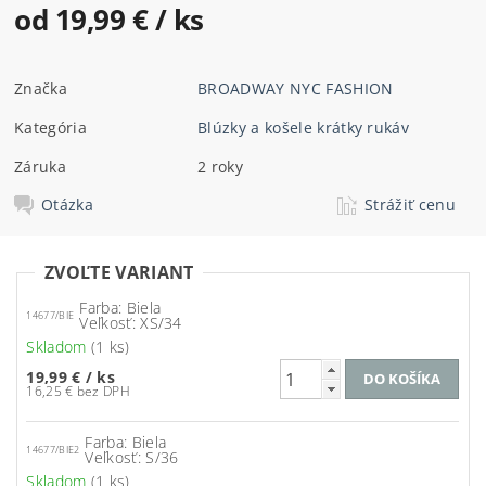
od 19,99 €
/ ks
Značka
BROADWAY NYC FASHION
Kategória
Blúzky a košele krátky rukáv
Záruka
2 roky
Otázka
Strážiť cenu
ZVOĽTE VARIANT
Farba: Biela
14677/BIE
Veľkosť: XS/34
Skladom
(1 ks)
19,99 €
/ ks
16,25 € bez DPH
Farba: Biela
14677/BIE2
Veľkosť: S/36
Skladom
(1 ks)