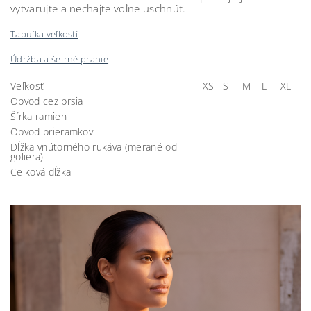
vytvarujte a nechajte voľne uschnúť.
Tabuľka veľkostí
Údržba a šetrné pranie
Veľkosť
XS
S
M
L
XL
Obvod cez prsia
Šírka ramien
Obvod prieramkov
Dĺžka vnútorného rukáva (merané od
goliera)
Celková dĺžka